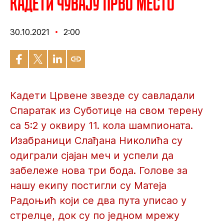
Кадети чувају прво место
30.10.2021
2:00
Кадети Црвене звезде су савладали
Спаратак из Суботице на свом терену
са 5:2 у оквиру 11. кола шампионата.
Изабраници Слађана Николића су
одиграли сјајан меч и успели да
забележе нова три бода. Голове за
нашу екипу постигли су Матеја
Радоњић који се два пута уписао у
стрелце, док су по једном мрежу