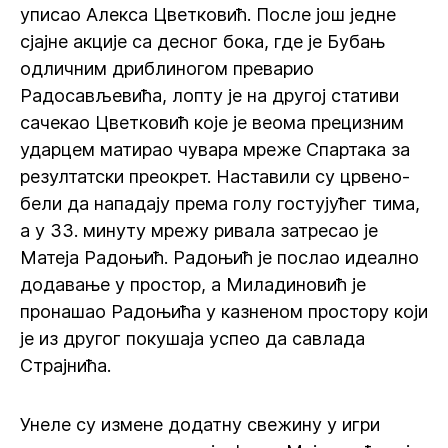
уписао Алекса Цветковић. После још једне
сјајне акције са десног бока, где је Бубањ
одличним дриблиногом преварио
Радосављевића, лопту је на другој стативи
сачекао Цветковић које је веома прецизним
ударцем матирао чувара мреже Спартака за
резултатски преокрет. Наставили су црвено-
бели да нападају према голу гостујућег тима,
а у 33. минуту мрежу ривала затресао је
Матеја Радоњић. Радоњић је послао идеално
додавање у простор, а Миладиновић је
пронашао Радоњића у казненом простору који
је из другог покушаја успео да савлада
Страјнића.
Унеле су измене додатну свежину у игри