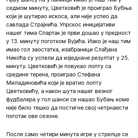
седмом минуту, Цветковић је проиграо Бубња
који је шутирао искоса, али није успео да
савлада Страјнића. Упрскос иницијативи
нашег тима Спартак је први дошао у предност
у 13. минуту поготком Вујића. Иако је наш тим
имао гол заостатка, изабраници Слађана
Никоћа су успели да изједначе резултат у 25.
минуту. Цветковић је повукао лопту са
средине терена, проиграо Стефана
Миладиновића који је вратио лопту
Цветковићу, а након шута нашег везног
фудбалера у гол шанси се нашао Бубањ коме
није било тешко да постигне свој четрнаести
поготак ове сезоне.
После само четири минута игре у стрелце се