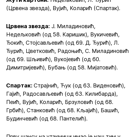
(Црвена звезда), Вујић, Коларић (Спартак).
Црвена звезда:
Ј. Миладиновић,
Недељковић (од 58. Каришик), Вукичевић,
Ђокић, Стојсављевић (од 69. Д. Ђурић), Л.
Ђурић, Цветковић, Радоњић, С. Миладиновић
(од 69. Шљивић), Вукојевић (од 60.
Димитријевић), Бубањ (од 58. Мијатовић).
Спартак:
Страјнић, Ћук (од 63. Виденовић),
Гајић, Радосављевић (од 63. Килибарда),
Пеић, Вујић, Коларић, Брзуловић (од 68.
Грбић), Станковић (од 68. Кљајић), Башић,
Будинчевић (од 68. Пантелић).
Прву шансу на утакмици имао је наш тим у