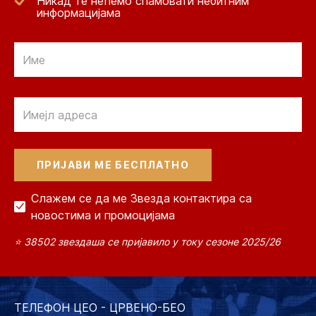
Никад те нећемо спамовати небитним
информацијама
Email
Email
Слажем се да ме Звезда контактира са
новостима и промоцијама
⭐ 38502 звездаша се пријавило у току сезоне 2025/26
ТЕЛЕФОН ЦЕО - ЦРВЕНО-БЕО