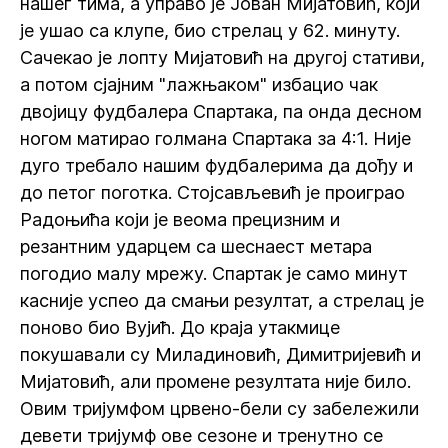
нашег тима, а управо је Јован Мијатовић, који
је ушао са клупе, био стрелац у 62. минуту.
Сачекао је лопту Мијатовић на другој стативи,
а потом сјајним "лажњаком" избацио чак
двојицу фудбалера Спартака, па онда десном
ногом матирао голмана Спартака за 4:1. Није
дуго требало нашим фудбалерима да дођу и
до петог поготка. Стојсављевић је проиграо
Радоњића који је веома прецизним и
резантним ударцем са шеснаест метара
погодио малу мрежу. Спартак је само минут
касније успео да смањи резултат, а стрелац је
поново био Вујић. До краја утакмице
покушавали су Миладиновић, Димитријевић и
Мијатовић, али промене резултата није било.
Овим тријумфом црвено-бели су забележили
девети тријумф ове сезоне и тренутно се