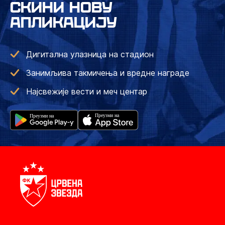
СКИНИ НОВУ
АПЛИКАЦИЈУ
Дигитална улазница на стадион
Занимљива такмичења и вредне награде
Најсвежије вести и меч центар