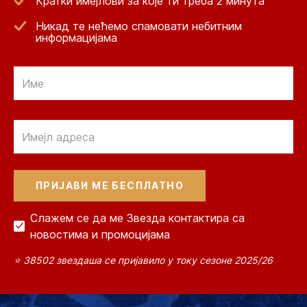
Кратки имејлови за које ти треба 2 минута
Никад те нећемо спамовати небитним
информацијама
Email
Email
Слажем се да ме Звезда контактира са
новостима и промоцијама
⭐ 38502 звездаша се пријавило у току сезоне 2025/26