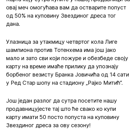
овај меч омогућава вам да остварите попуст
од 50% на куповину Звездиног дреса тог
дана.
Улазница за утакмицу четвртог кола Лиге
шампиона против Тотенхема има још јако
мало и зато сви који пожуре и обезбеде своју
карту на време имаће прилику да упознају
борбеног везисту Бранка Јовичића од 14 сати
у Ред Стар шопу на стадиону „Рајко Митић“.
Још један разлог да сутра посетите нашу
продавницујесте тај што ће свако ко купи
карту имати 50 посто попуста на куповину
Звездиног дреса за ову сезону!