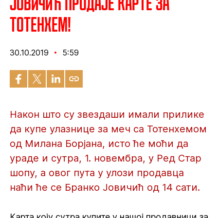
Јовичић продаје карте за
Тотенхем!
30.10.2019
5:59
Након што су звездаши имали прилике
да купе улазнице за меч са Тотенхемом
од Милана Борјана, исто ће моћи да
ураде и сутра, 1. новембра, у Ред Стар
шопу, а овог пута у улози продавца
наћи ће се Бранко Јовичић од 14 сати.
Карта коју сутра купите у нашој продавници за