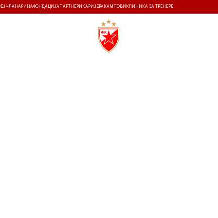
ЗЕЈ
ЧЛАНАРИНА
ФОНДАЦИЈА
ПАРТНЕРИ
КАРИЈЕРА
КАМПОВИ
КЛИНИКА ЗА ТРЕНЕРЕ
ТИ
ИСТОРИЈА
Т