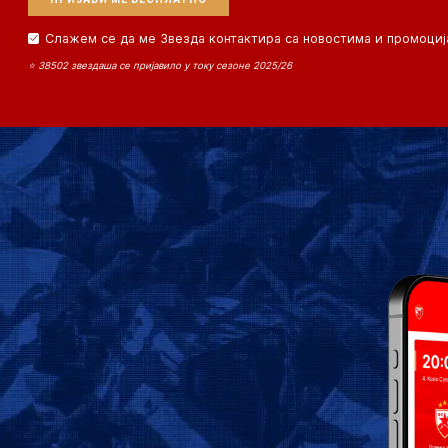
Слажем се да ме Звезда контактира са новостима и промоциј
⭐ 38502 звездаша се пријавило у току сезоне 2025/26