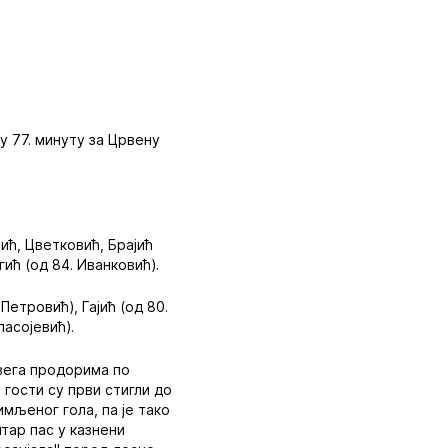
у 77. минуту за Црвену
ић, Цветковић, Брајић
ић (од 84. Иванковић).
Петровић), Гајић (од 80.
пасојевић).
свега продорима по
 гости су први стигли до
имљеног гола, па је тако
штар пас у казнени