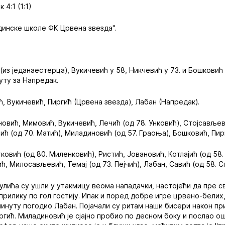
4:1 (1:1)
инске школе ФК Црвена звезда".
(из једанаестерца), Вукичевић у 58, Никчевић у 73. и Бошковић 
нуту за Напредак.
, Вукичевић, Пиргић (Црвена звезда), Лабан (Напредак).
овић, Мимовић, Вукичевић, Лечић (од 78. Унковић), Стојсављев
ић (од 70. Матић), Миладиновић (од 57. Граоња), Бошковић, Пирг
ковић (од 80. Миленковић), Ристић, Јовановић, Котлајић (од 58. 
, Милосављевић, Темај (од 73. Пејчић), Лабан, Савић (од 58. С
лића су ушли у утакмицу веома нападачки, настојећи да пре 
рилику по гол гостију. Ипак и поред добре игре црвено-белих,
 минуту погодио Лабан. Појачали су ритам наши бисери након пр
ргић. Миладиновић је сјајно пробио по десном боку и послао о