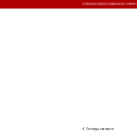
СЕЗОНСКЕ 2026/27
СТАДИОНСКА ТУРА
МУ
ВЕСТИ
ТАКМИЧЕЊА
РЕЗУЛТА
Погледај све вести