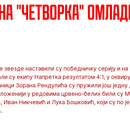
на "четворка" омла
звезде наставили су победничку серију и на 
и су екипу Напретка резултатом 4:1, у оквир
аници Зорана Рендулића су пружили још једну
положенији у редовима црвено-белих били су 
, Иван Никчевић и Лука Бошковић, који су по 
.