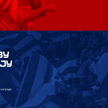
ВУ
ЈУ
 награде