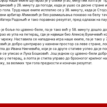
рфор наше екипе шутирао је у ближи угао, међутим лопта је "п
диновић у 28. минуту да погоди, када је ушао са десне стране 
о гола. Труд наше екипе исплатио се у 38. минуту, када је Сто
авни арбитар Аћимовић је без размишљања показао на белу тач
 Матеја Радоњић и тако поравнао резултат, пред одлазак на пау
је боље по црвено-беле, па је тако већ у 58. минуту дошло д
рао из угла на петерац, где је највиши био Алексеј Вукичевић к
 мрежу. Наставила се нападачка игра наше екипе, па је тако у
овић је добро центрирао у казнени простор са леве стране, лоп
гла до Ивана Никчевића, који је са друге стативе успео да је 
це се уписао и Лука Бошковић. Још једном су црвено-бели добр
о у петерац, а лопта је стигла управо до брзоногог крилног на
у, за великих три гола предности и коначан резултат.