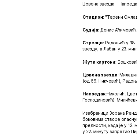
Црвена звезда - Напредак 
Стадион:
"Терени Омлад
Судија:
Денис Аћимовић.
Стрелци:
Радоњић у 38. 
звезду, а Лабан у 23. ми
Жути картони:
Бошковић
Црвена звезда:
Миладин
(од 66. Никчевић), Радоњ
Напредак:
Николић, Цвет
Господиновић), Милићевић
Изабраници Зорана Ренду
боковима створе опаснуп
предности, када је у 12.
у 22. минуту запретио Пи