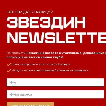
ЗАПОЧНИ ДАН УЗ КАФИЦУ И
ЗВЕЗДИН
NEWSLETT
Не пропусти
најважније новости о утакмицама, дешавањима 
промоцијама твог омиљеног клуба
!
Кратки имејлови за које ти треба 2 минута
Никад те нећемо спамовати небитним информацијама
Email
Email