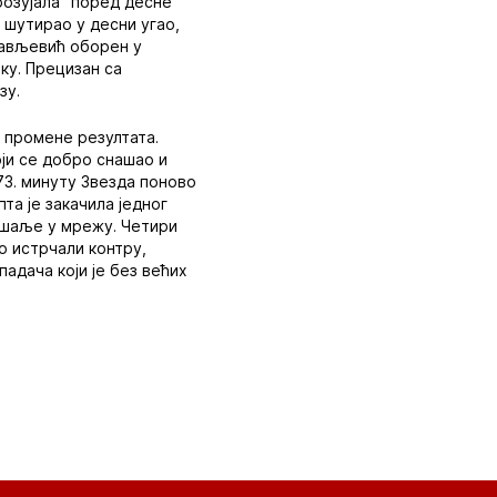
розујала" поред десне
и шутирао у десни угао,
јсављевић оборен у
ку. Прецизан са
зу.
о промене резултата.
оји се добро снашао и
 73. минуту Звезда поново
та је закачила једног
пошаље у мрежу. Четири
о истрчали контру,
падача који је без већих