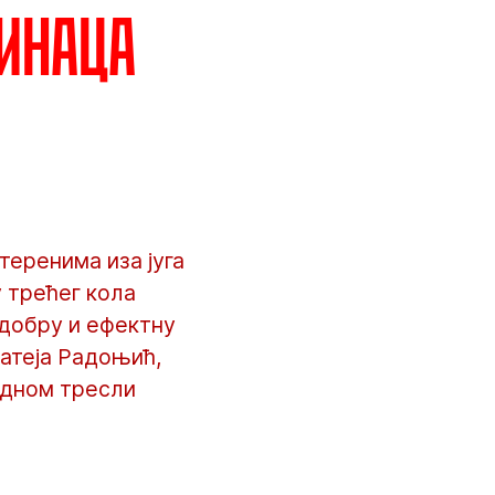
динаца
теренима иза југа
у трећег кола
 добру и ефектну
Матеја Радоњић,
једном тресли