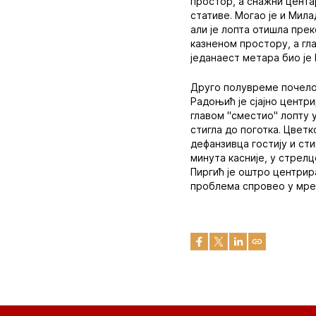
простор, а снажни цента
стативе. Могао је и Мила
али је лопта отишла прек
казненом простору, а гл
једанаест метара био је
Друго полувреме почело 
Радоњић је сјајно центри
главом "сместио" лопту у
стигла до поготка. Цветк
дефанзивца гостију и сти
минута касније, у стрел
Пиргић је оштро центрира
проблема спровео у мреж