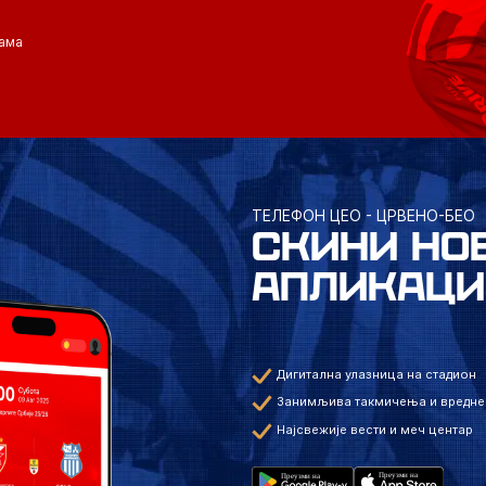
ама
ТЕЛЕФОН ЦЕО - ЦРВЕНО-БЕО
СКИНИ НО
АПЛИКАЦИ
Дигитална улазница на стадион
Занимљива такмичења и вредне
Најсвежије вести и меч центар