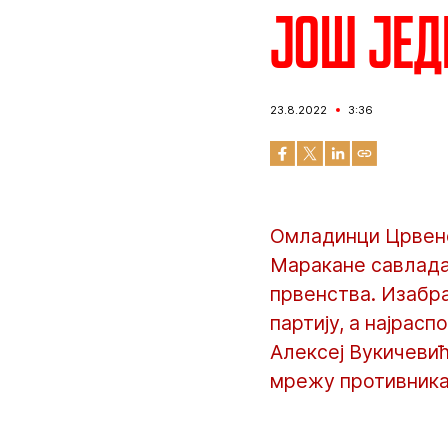
Још јед
23.8.2022
3:36
Омладинци Црвене 
Маракане савладал
првенства. Изабр
партију, а најрас
Алексеј Вукичевић
мрежу противника