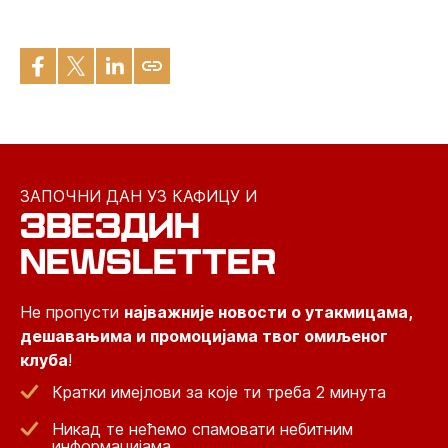
ЗАПОЧНИ ДАН УЗ КАФИЦУ И
ЗВЕЗДИН
NEWSLETTER
Не пропусти
најважније новости о утакмицама,
дешавањима и промоцијама твог омиљеног
клуба
!
Кратки имејлови за које ти треба 2 минута
Никад те нећемо спамовати небитним
информацијама