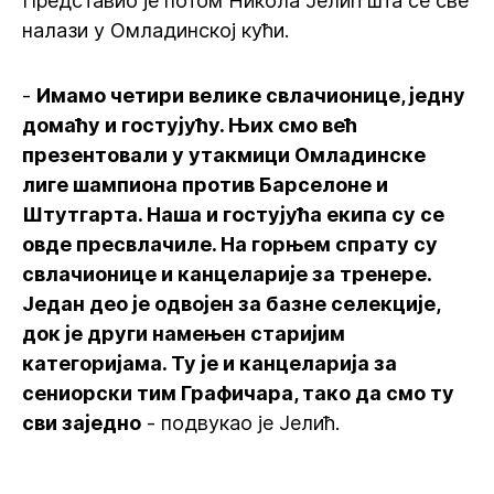
Представио је потом Никола Јелић шта се све
налази у Омладинској кући.
-
Имамо четири велике свлачионице, једну
домаћу и гостујућу. Њих смо већ
презентовали у утакмици Омладинске
лиге шампиона против Барселоне и
Штутгарта. Наша и гостујућа екипа су се
овде пресвлачиле. На горњем спрату су
свлачионице и канцеларије за тренере.
Један део је одвојен за базне селекције,
док је други намењен старијим
категоријама. Ту је и канцеларија за
сениорски тим Графичара, тако да смо ту
сви заједно
- подвукао је Јелић.