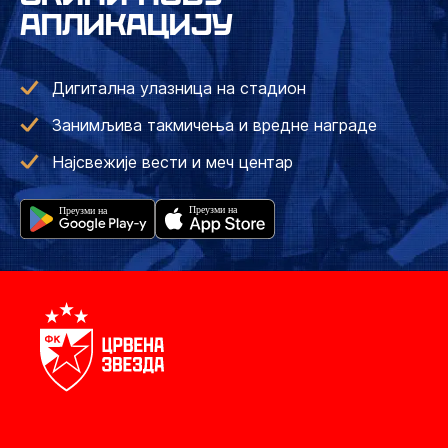
АПЛИКАЦИЈУ
Дигитална улазница на стадион
Занимљива такмичења и вредне награде
Најсвежије вести и меч центар