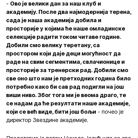
-
Ово је велики дан за наш клуб и
академију. После два најмодернија терена,
сада је наша академија добила и
просторије у којима ће наше омладинске
селекције радити током читаве године.
Добили смо велику теретану, са
простором који даје деци могућност да
раде на свим сегментима, свлачионице и
просторије за тренерски рад. Добили смо
све оно што нам је претходних година било
потребно како би сав рад подигли на још
виши ниво. Због тога ми је веома драго, те
се надам да ће резултати наше академије,
који се већ виде, бити још бољи
- почео је
директор Звездине академије.