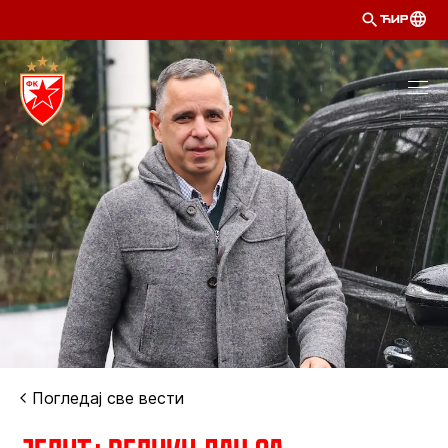
ЋИР
Погледај све вести