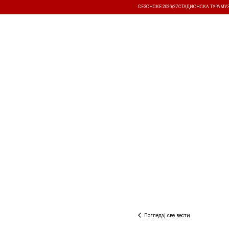
СЕЗОНСКЕ 2026/27
СТАДИОНСКА ТУРА
МУ
ВЕСТИ
ТАКМИЧЕЊА
РЕЗУЛТА
Погледај све вести