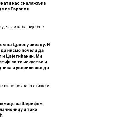
ознати као сналажљив
е из Европе и
, чак и када није све
ем на Црвену звезду. И
тада нисмо почели да
ћ и Цвјетићанин. Ми
тији за то искуство и
дника и уверили све да
све више похвала стиже и
такмице са Шерифом,
влачионицу и тако
ћ.