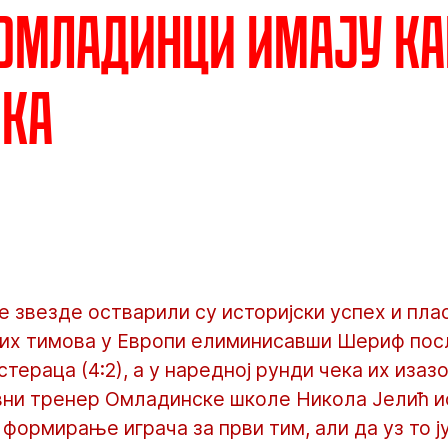
 Омладинци имају ка
ика
звезде остварили су историјски успех и пла
ких тимова у Европи елиминисавши Шериф по
тераца (4:2), а у наредној рунди чека их изаз
вни тренер Омладинске школе Никола Јелић ис
формирање играча за први тим, али да уз то 