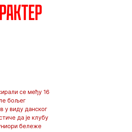
рактер
сирали се међу 16
сле бољег
ов у виду данског
тиче да је клубу
јуниори бележе