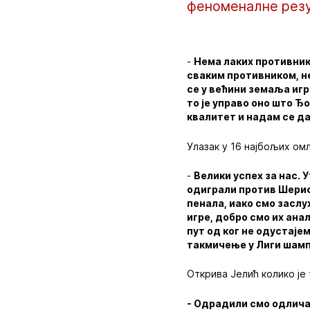
феноменалне резу
-
Нема лаких противник
сваким противником, не
се у већини земаља игр
то је управо оно што Ђ
квалитет и надам се да
Улазак у 16 најбољих ом
-
Велики успех за нас. 
одиграли против Шериф
пенала, иако смо засл
игре, добро смо их ана
пут од ког не одустаје
такмичење у Лиги шамп
Открива Јелић колико је
- Одрадили смо одлича