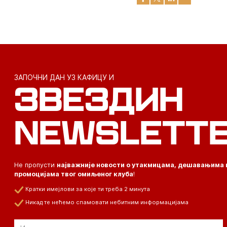
ЗАПОЧНИ ДАН УЗ КАФИЦУ И
ЗВЕЗДИН
NEWSLETT
Не пропусти
најважније новости о утакмицама, дешавањима 
промоцијама твог омиљеног клуба
!
Кратки имејлови за које ти треба 2 минута
Никад те нећемо спамовати небитним информацијама
Email