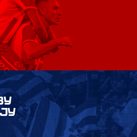
ВУ
ЈУ