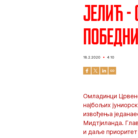
Јелић -
победн
18.2.2020
4:10
Омладинци Црвене 
најбољих јуниорс
извођења једанаес
Мидтјиланда. Гла
и даље приоритет 