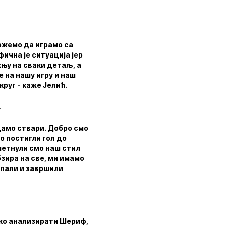
можемо да играмо са
ична је ситуација јер
жњу на сваки детаљ, а
 на нашу игру и наш
круг - каже Јелић.
.
едамо ствари. Добро смо
о постигли гол до
метнули смо наш стил
бзира на све, ми имамо
спали и завршили
шко анализирати Шериф,