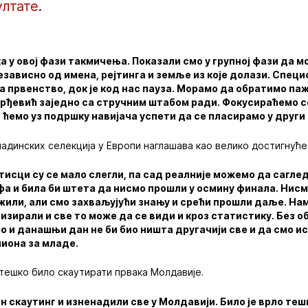
лтате.
а у овој фази такмичења. Показали смо у групној фази да 
зависно од имена, рејтинга и земље из које долази. Специф
а првенство, док је код нас пауза. Морамо да обратимо па
орђевић заједно са стручним штабом ради. Фокусираћемо се
 ћемо уз подршку навијача успети да се пласирамо у други 
ладинских селекција у Европи наглашава као велико достигнуће
Утисци су се мало слегли, па сад реалније можемо да сагл
а и била би штета да нисмо прошли у осмину финала. Нисм
ужили, али смо захваљујући знању и срећи прошли даље. На
лизирали и све то може да се види и кроз статистику. Без о
мо и данашњи дан не би био ништа другачији све и да смо и
иона за младе.
 тешко било скаутирати првака Молдавије.
н скаутинг и изненадили све у Молдавији. Било је врло те