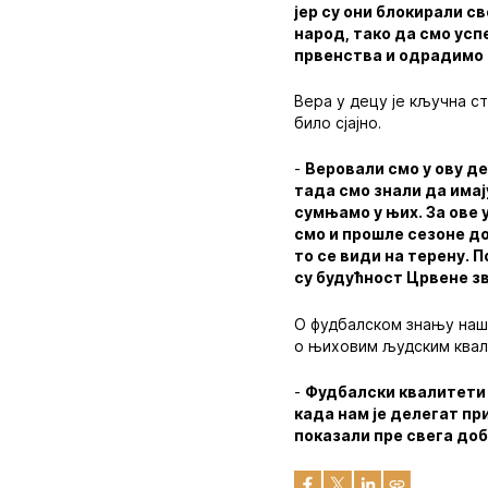
јер су они блокирали 
народ, тако да смо ус
првенства и одрадимо с
Вера у децу је кључна ст
било сјајно.
-
Веровали смо у ову д
тада смо знали да имај
сумњамо у њих. За ове 
смо и прошле сезоне до
то се види на терену. 
су будућност Црвене з
О фудбалском знању наши
о њиховим људским квал
-
Фудбалски квалитети 
када нам је делегат пр
показали пре свега до