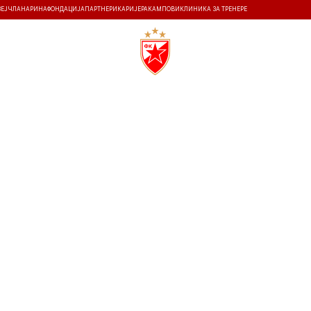
ЗЕЈ
ЧЛАНАРИНА
ФОНДАЦИЈА
ПАРТНЕРИ
КАРИЈЕРА
КАМПОВИ
КЛИНИКА ЗА ТРЕНЕРЕ
ТИ
ИСТОРИЈА
Т