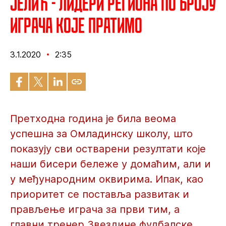
Јелић - Лидери региона по броју
играча које пратимо
3.1.2020
2:35
Претходна година је била веома
успешна за Омладинску школу, што
показују сви остварени резултати које
наши бисери бележе у домаћим, али и
у међународним оквирима. Ипак, као
приоритет се поставља развитак и
прављење играча за први тим, а
главни тренер Звездине фудбалске