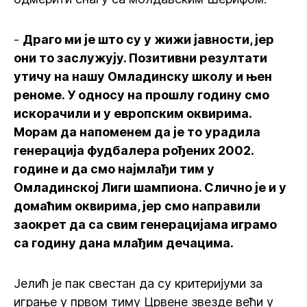
-
Драго ми је што су у жижи јавности, јер
они то заслужују. Позитивни резултати
утичу на нашу Омладинску школу и њен
реноме. У односу на прошлу годину смо
искорачили и у европским оквирима.
Морам да напоменем да је то урадила
генерација фудбалера рођених 2002.
године и да смо најмлађи тим у
Омладинској Лиги шампиона. Слично је и у
домаћим оквирима, јер смо направили
заокрет да са свим генерацијама играмо
са годину дана млађим дечацима.
Јелић је пак свестан да су критеријуми за
играње у првом тиму Црвене звезде већи у