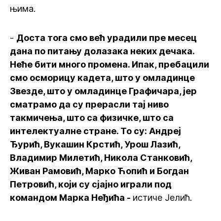
њима.
-
Доста тога смо већ урадили пре месец
дана по питању долазака неких дечака.
Неће бити много промена. Ипак, пребацили
смо осморицу кадета, што у омладинце
Звезде, што у омладинце Графичара, јер
сматрамо да су прерасли тај ниво
такмичења, што са физичке, што са
интелектуалне стране. То су: Андреј
Ђурић, Вукашин Крстић, Урош Лазић,
Владимир Милетић, Никола Станковић,
Живан Рамовић, Марко Ћопић и Богдан
Петровић, који су сјајно играли под
командом Марка Неђића -
истиче Јелић.