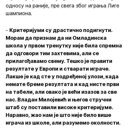
односу на раније, пре свега због играња Лиге
шампиона.
-
Критеријуми су драстично подигнути.
Морам да признам да ни Омладинска
школа у првом тренутку није била спремна
да одговори тим захтевима, али се
прилагођавамо свему. Тешко је правити
резултате у Европи и стварати играче.
Лакше је кад сте у подређеној улози, када
немате бреме резултата и кад нисте први
на табели, али овако је већи изазов за све
нас. Владан Милојевић и његов стручни
штаб су поставили високе критеријуме.
Наравно, жао нам је што није било више
играча из школе, али разумемо околности.