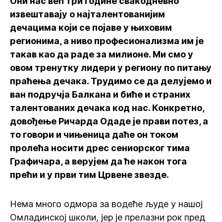
Они нас већ три године свакодневно
извештавају о најталентованијим
дечацима који се појаве у њиховим
регионима, а ниво професионализма им је
такав као да раде за милионе. Ми смо у
овом тренутку лидери у региону по питању
праћења дечака. Трудимо се да делујемо и
ван подручја Балкана и биће и страних
талентованих дечака код нас. Конкретно,
довођење Ричарда Одаде је прави потез, а
то говори и чињеница даће он током
пролећа носити дрес сениорског тима
Графичара, а верујем да ће након тога
прећи и у први тим Црвене звезде.
Нема много одмора за водеће људе у нашој
Омладинској школи, јер је прелазни рок пред