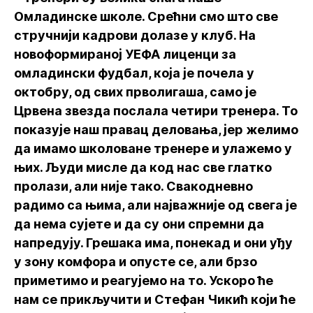
Омладинске школе. Срећни смо што све
стручнији кадрови долазе у клуб. На
новоформираној УЕФА лиценци за
омладински фудбал, која је почела у
октобру, од свих прволигаша, само је
Црвена звезда послала четири тренера. То
показује наш правац деловања, јер желимо
да имамо школоване тренере и улажемо у
њих. Људи мисле да код нас све глатко
пролази, али није тако. Свакодневно
радимо са њима, али најважније од свега је
да нема сујете и да су они спремни да
напредују. Грешака има, понекад и они уђу
у зону комфора и опусте се, али брзо
приметимо и реагујемо на то. Ускоро ће
нам се прикључити и Стефан Чикић који ће