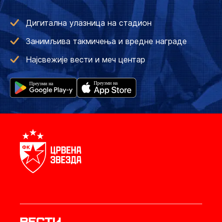
Дигитална улазница на стадион
Занимљива такмичења и вредне награде
Најсвежије вести и меч центар
Вести