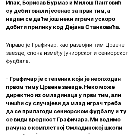
Ипак, Борисав Бурмаз и Милош Пантовић
су дебитовали јесенас за први тим, а
надам се да ће још неки играчи ускоро
добити прилику код Дејана Станковића.
Управо је Графичар, као развојни тим Црвене
звезде, спона између јуниорског и сениорског
фудбала.
- Графичар је степеник који је неопходан
првом тиму Црвене звезде. Неко може
директно из омладинаца у први тим, али
чешћи су случајеви да млад играч треба
да се прилагоди сениорском фудбалу и ту
се види вредност Графичара. Ми водимо
рачуна о комплетној Омладинској школи