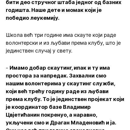
бити део стручног штаба једног од базних
годишта. Наше дете и момак који је
победио леукемију.
Школа већ три године има скауте који раде
волонтерски и из љубави према клубу, што је
јединствен случај у свету.
-
Имамо добар скаутинг, ипак и ту има
простора за напредак. Захвални смо
нашим волонтерима у скаутинг служби,
који већ трећу годину раде из љубави
према клубу. То је јединствен пројекат који
је координатор базе Владимир
Цвјетићанин покренуо, а наравно,
укључени смо и Драган Младеновић и ја.