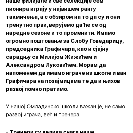
наше филијале и све селекције сем
пионира играју у највишем рангу
такмичења, а с обзиром на то да су и они
тренутно први, верујемо да ће се од
наредне сезоне и то променити. Имамо
огромно поштовање за Слобу Говедарицу,
председника Графичара, као и сјајну
сарадњу са Милијом Жижићем и
Александром Луковићем. Морам да
напоменем да имамо играче из школе и ван
Графичара на позајмицама те да и њихов
развој помно пратимо.
У нашој Омладинској школи важан је, не само
развој играча, већ и тренера.
-
Тренери су велика снага наше