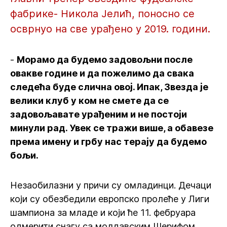
фабрике- Никола Јелић, поносно се
осврнуо на све урађено у 2019. години.
-
Морамо да будемо задовољни после
овакве године и да пожелимо да свака
следећа буде слична овој. Ипак, Звезда је
велики клуб у ком не смете да се
задовољавате урађеним и не постоји
минули рад. Увек се тражи више, а обавезе
према имену и грбу нас терају да будемо
бољи.
Незаобилазни у причи су омладинци. Дечаци
који су обезбедили европско пролеће у Лиги
шампиона за младе и који ће 11. фебруара
одмерити снагу са молдавским Шерифом.