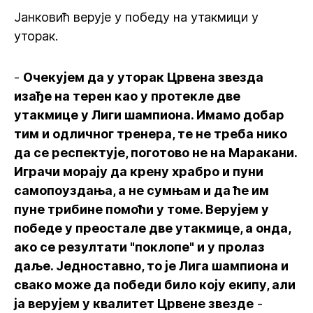
Јанковић верује у победу на утакмици у
уторак.
-
Очекујем да у уторак Црвена звезда
изађе на терен као у протекле две
утакмице у Лиги шампиона. Имамо добар
тим и одличног тренера, те не треба нико
да се респектује, поготово не на Маракани.
Играчи морају да крену храбро и пуни
самопоуздања, а не сумњам и да ће им
пуне трибине помоћи у томе. Верујем у
победе у преостале две утакмице, а онда,
ако се резултати "поклопе" и у пролаз
даље. Једноставно, то је Лига шампиона и
свако може да победи било коју екипу, али
ја верујем у квалитет Црвене звезде
-