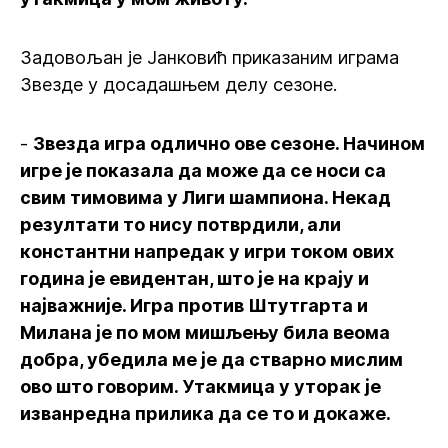
Задовољан је Јанковић приказаним играма
Звезде у досадашњем делу сезоне.
-
Звезда игра одлично ове сезоне. Начином
игре је показала да може да се носи са
свим тимовима у Лиги шампиона. Некад
резултати то нису потврдили, али
константни напредак у игри током ових
година је евидентан, што је на крају и
најважније. Игра против Штутгарта и
Милана је по мом мишљењу била веома
добра, убедила ме је да стварно мислим
ово што говорим. Утакмица у уторак је
изванредна прилика да се то и докаже.