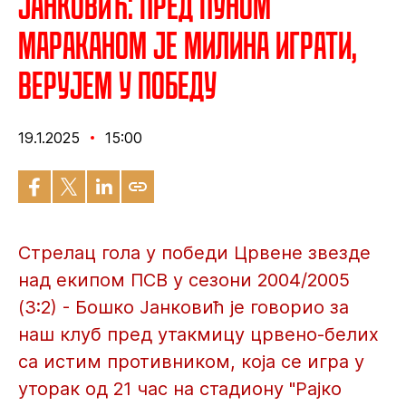
Јанковић: Пред пуном
Мараканом је милина играти,
верујем у победу
19.1.2025
15:00
Стрелац гола у победи Црвене звезде
над екипом ПСВ у сезони 2004/2005
(3:2) - Бошко Јанковић је говорио за
наш клуб пред утакмицу црвено-белих
са истим противником, која се игра у
уторак од 21 час на стадиону "Рајко