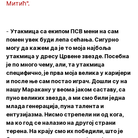
Митић".
-
Утакмица са екипом ПСВ мени на сам
помен увек буди лепа сећања. Сигурно
могу да кажем да је то моја најбоља
утакмица у дресу Црвене звезде. Посебна
је по много чему, али, та утакмица
специфично, је прва моја велика у каријери
и после ње сам постао играч. Дошли су на
нашу Маракану у веома јаком саставу, са
пуно великих звезда, а ми смо били једна
млада генерација, пуна талента и
ентузијазма. Нисмо стрепели ни од кога,
ма ко год се налазио на другој страни
терена. На крају смо их победили, што је