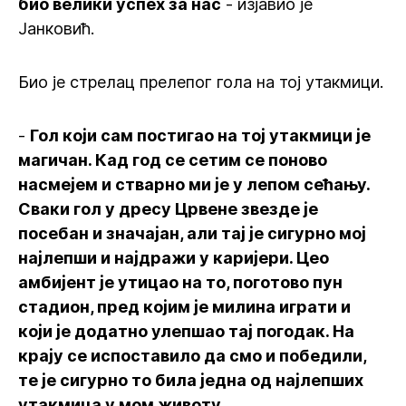
био велики успех за нас
- изјавио је
Јанковић.
Био је стрелац прелепог гола на тој утакмици.
-
Гол који сам постигао на тој утакмици је
магичан. Кад год се сетим се поново
насмејем и стварно ми је у лепом сећању.
Сваки гол у дресу Црвене звезде је
посебан и значајан, али тај је сигурно мој
најлепши и најдражи у каријери. Цео
амбијент је утицао на то, поготово пун
стадион, пред којим је милина играти и
који је додатно улепшао тај погодак. На
крају се испоставило да смо и победили,
те је сигурно то била једна од најлепших
утакмица у мом животу.