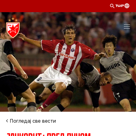
ЋИР
Погледај све вести