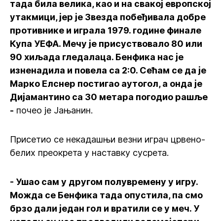
тада била велика, као и на свакој европској
утакмици, јер је Звезда побеђивала добре
противнике и играла 1979. године финале
Купа УЕФА. Мечу је присуствовало 80 или
90 хиљада гледалаца. Бенфика нас је
изненадила и повела са 2:0. Сећам се да је
Марко Елснер постигао аутогол, а онда је
Дијамантино са 30 метара погодио рашље
-
почео је Јањанин.
Присетио се некадашњи везни играч црвено-
белих преокрета у наставку сусрета.
- Ушао сам у другом полувремену у игру.
Можда се Бенфика тада опустила, па смо
брзо дали један гол и вратили се у меч. У