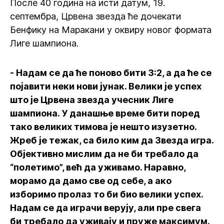
После 40 година на исти датум, 19.
септембра, Црвена звезда ће дочекати
Бенфику на Маракани у оквиру новог формата
Лиге шампиона.
- Надам се да ће поново бити 3:2, а да ће се
појавити неки нови јунак. Велики је успех
што је Црвена звезда учесник Лиге
шампиона. У данашње време бити поред
тако великих тимова је нешто изузетно.
Жреб је тежак, са било ким да Звезда игра.
Објективно мислим да не би требало да
“полетимо”, већ да уживамо. Наравно,
морамо да дамо све од себе, а ако
изборимо пролаз то би био велики успех.
Надам се да играчи верују, али пре свега
би требало да уживају и пруже максимум.