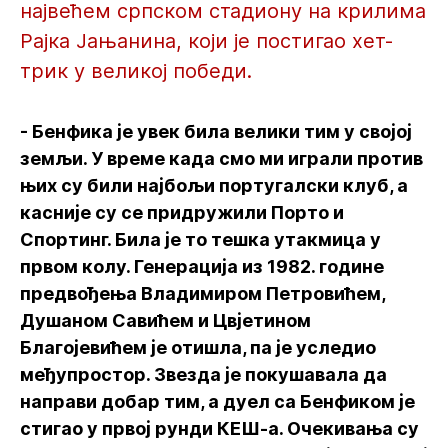
највећем српском стадиону на крилима
Рајка Јањанина, који је постигао хет-
трик у великој победи.
- Бенфика је увек била велики тим у својој
земљи. У време када смо ми играли против
њих су били најбољи португалски клуб, а
касније су се придружили Порто и
Спортинг. Била је то тешка утакмица у
првом колу. Генерација из 1982. године
предвођења Владимиром Петровићем,
Душаном Савићем и Цвјетином
Благојевићем је отишла, па је уследио
међупростор. Звезда је покушавала да
направи добар тим, а дуел са Бенфиком је
стигао у првој рунди КЕШ-а. Очекивања су