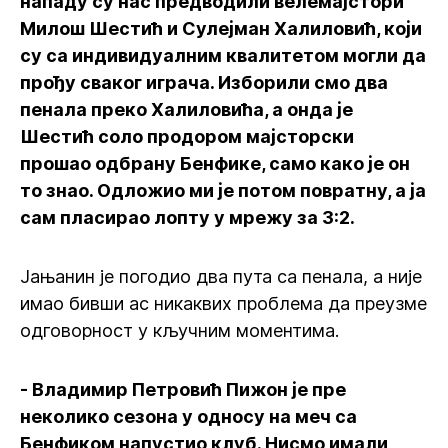
нападу су нас предводили велемајстори
Милош Шестић и Сулејман Халиловић, који
су са индивидуалним квалитетом могли да
прођу сваког играча. Изборили смо два
пенала преко Халиловића, а онда је
Шестић соло продором мајсторски
прошао одбрану Бенфике, само како је он
то знао. Одложио ми је потом повратну, а ја
сам пласирао лопту у мрежу за 3:2.
Јањанин је погодио два пута са пенала, а није
имао бивши ас никаквих проблема да преузме
одговорност у кључним моментима.
- Владимир Петровић Пижон је пре
неколико сезона у односу на меч са
Бенфиком напустио клуб. Нисмо имали