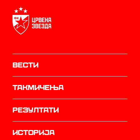
Вести
Такмичења
резултати
историја