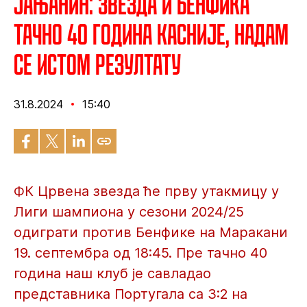
Јањанин: Звезда и Бенфика
тачно 40 година касније, надам
се истом резултату
31.8.2024
15:40
ФК Црвена звезда ће прву утакмицу у
Лиги шампиона у сезони 2024/25
одиграти против Бенфике на Маракани
19. септембра од 18:45. Пре тачно 40
година наш клуб је савладао
представника Португала са 3:2 на