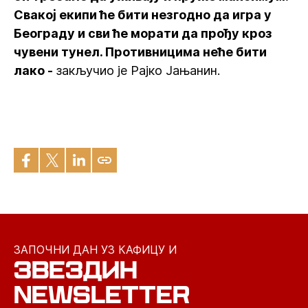
Свакој екипи ће бити незгодно да игра у
Београду и сви ће морати да прођу кроз
чувени тунел. Противницима неће бити
лако -
закључио је Рајко Јањанин.
ЗАПОЧНИ ДАН УЗ КАФИЦУ И
ЗВЕЗДИН
NEWSLETTER