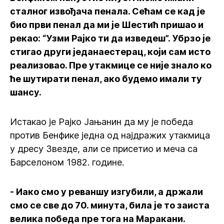
сталног извођача пенала. Сећам се кад је
био први пенал да ми је Шестић пришао и
рекао: “Узми Рајко ти да изведеш”. Убрзо је
стигао други једанаестерац, који сам исто
реализовао. Пре утакмице се није знало ко
ће шутирати пенал, ако будемо имали ту
шансу.
Истакао је Рајко Јањанин да му је победа
против Бенфике једна од најдражих утакмица
у дресу Звезде, али се присетио и меча са
Барселоном 1982. године.
- Иако смо у реваншу изгубили, а држали
смо се све до 70. минута, била је то заиста
велика победа пре тога на Маракани.