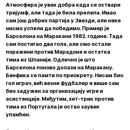
Атмосфера је увек добра када се оствари
тријумф, али тада је била прелепа. Имао
сам још добрих партија у Звезди, али неке
нисмо успели да победимо. Пример је
Барселона на Маракани 1982. године. Тада
сам постигао два гола, али смо остали
поражени против Марадоне и остатка
тима из Шпаније. Одлично је што
Барселона поново долази на Маракану.
Бенфика се памти по преокрету. Нисам био
гол играч, већ везни фудбалер и више сам
био задужен за организацију игре и
асистенције. Међутим, хет-трик против
тима из Португала је остао заувек
упамћен.