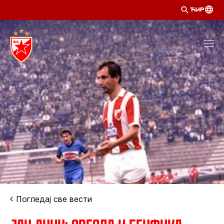
ЋИР
Погледај све вести