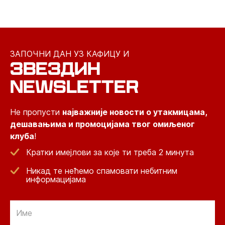
ЗАПОЧНИ ДАН УЗ КАФИЦУ И
ЗВЕЗДИН
NEWSLETTER
Не пропусти
најважније новости о утакмицама,
дешавањима и промоцијама твог омиљеног
клуба
!
Кратки имејлови за које ти треба 2 минута
Никад те нећемо спамовати небитним
информацијама
Email