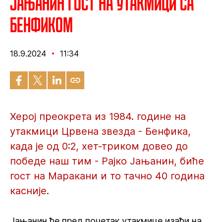
Јањанин гост на утакмици са
Бенфиком
18.9.2024
11:34
Херој преокрета из 1984. године на
утакмици Црвена звезда - Бенфика,
када је од 0:2, хет-триком довео до
победе наш тим - Рајко Јањанин, биће
гост на Маракани и то тачно 40 година
касније.
Јањанин ће пред почетак утакмице изаћи на