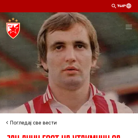
ЋИР
Погледај све вести