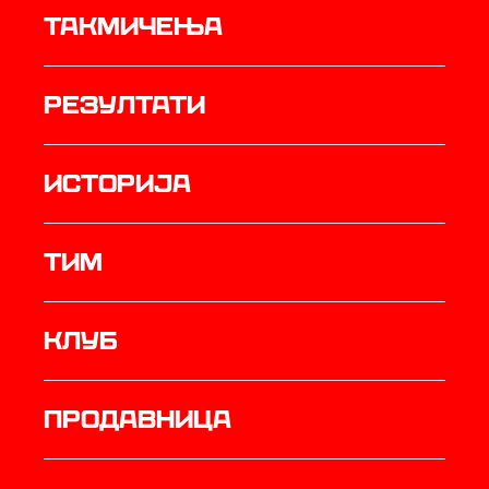
Такмичења
резултати
историја
ТИМ
Клуб
продавница