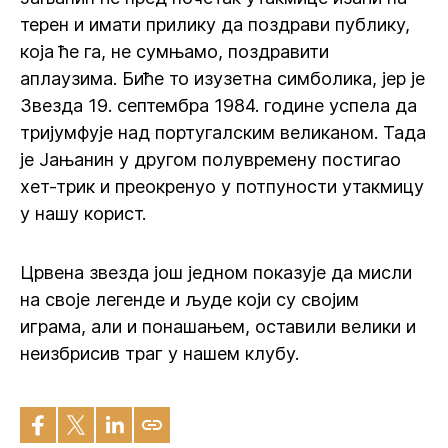
терен и имати прилику да поздрави публику,
која ће га, не сумњамо, поздравити
аплаузима. Биће то изузетна симболика, јер је
Звезда 19. септембра 1984. године успела да
тријумфује над португалским великаном. Тада
је Јањанин у другом полувремену постигао
хет-трик и преокренуо у потпуности утакмицу
у нашу корист.
Црвена звезда још једном показује да мисли
на своје легенде и људе који су својим
играма, али и понашањем, оставили велики и
неизбрисив траг у нашем клубу.