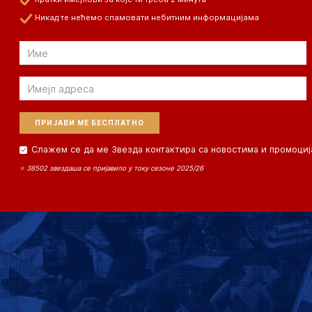
Никад те нећемо спамовати небитним информацијама
Email
Email
Слажем се да ме Звезда контактира са новостима и промоциј
⭐ 38502 звездаша се пријавило у току сезоне 2025/26