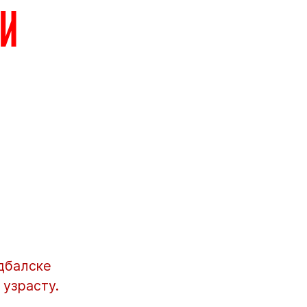
ни
удбалске
 узрасту.