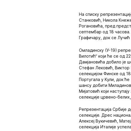
На списку репрезентациј
Станковић, Никола Кнеже
Рогановића, пред предсто
септембар од 18 часова.
Графичару, док се Лучић
Омладинску (У-19) репре
Вилотић“ који ће се од 2
Дамјановића добило је 
Стефан Лековић, Виктор 
селекцијом Финске од 18
Португала у Кули, док ће
шансу добити Миладинови
Мијатовић који наступај
селекције црвено-белих,
Репрезентација Србије д
селекције. Дрес национа
Алексеј Вукичевић, Мате
селекција Италије успела