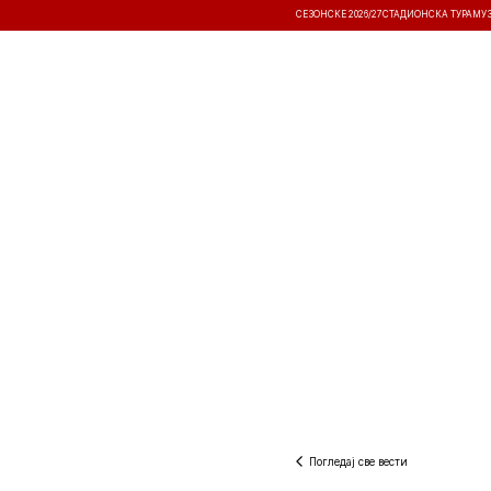
СЕЗОНСКЕ 2026/27
СТАДИОНСКА ТУРА
МУ
ВЕСТИ
ТАКМИЧЕЊА
РЕЗУЛТА
Погледај све вести