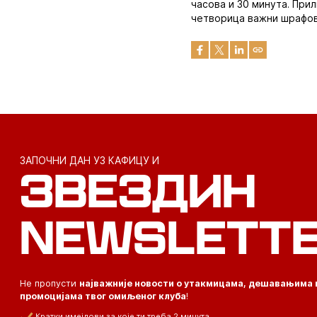
часова и 30 минута. Прил
четворица важни шрафови
ЗАПОЧНИ ДАН УЗ КАФИЦУ И
ЗВЕЗДИН
NEWSLETT
Не пропусти
најважније новости о утакмицама, дешавањима 
промоцијама твог омиљеног клуба
!
Кратки имејлови за које ти треба 2 минута