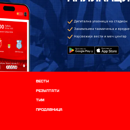
Дигитална улазница на стадион
Занимљива такмичења и вредне
Најсвежије вести и меч центар
Вести
резултати
ТИМ
продавница