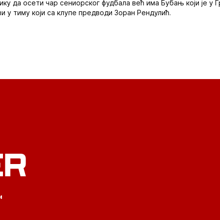
ику да осети чар сениорског фудбала већ има Бубањ који је у 
 у тиму који са клупе предводи Зоран Рендулић.
ER
и