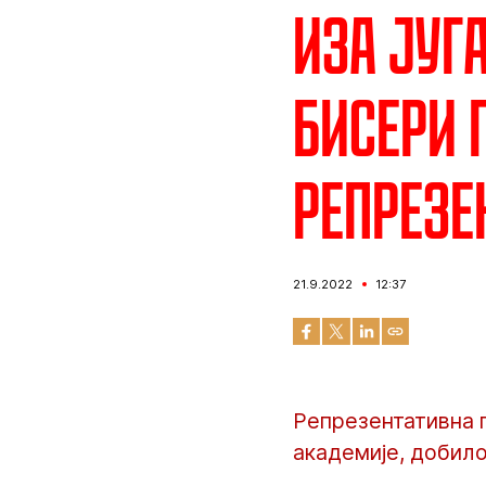
Иза југ
бисери 
репрезе
21.9.2022
12:37
Репрезентативна п
академије, добило