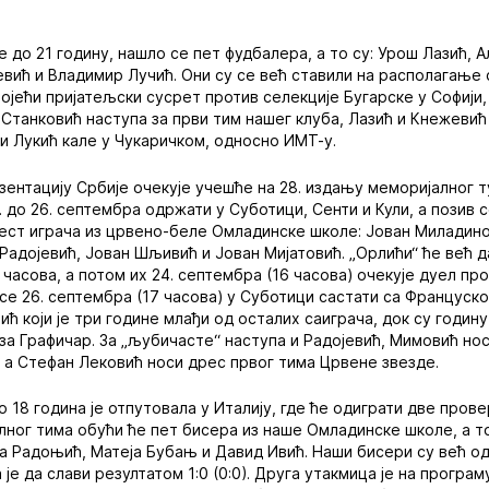
е до 21 годину, нашло се пет фудбалера, а то су: Урош Лазић, 
вић и Владимир Лучић. Они су се већ ставили на располагање
јећи пријатељски сусрет против селекције Бугарске у Софији, ко
 Станковић наступа за први тим нашег клуба, Лазић и Кнежевић 
 и Лукић кале у Чукаричком, односно ИМТ-у.
зентацију Србије очекује учешће на 28. издању меморијалног 
2. до 26. септембра одржати у Суботици, Сенти и Кули, а позив
шест играча из црвено-беле Омладинске школе: Јован Миладин
Радојевић, Јован Шљивић и Јован Мијатовић. „Орлићи“ ће већ 
 часова, а потом их 24. септембра (16 часова) очекује дуел пр
 се 26. септембра (17 часова) у Суботици састати са Француско
ћ који је три године млађи од осталих саиграча, док су годин
у за Графичар. За „љубичасте“ наступа и Радојевић, Мимовић н
 а Стефан Лековић носи дрес првог тима Црвене звезде.
о 18 година је отпутовала у Италију, где ће одиграти две пров
лног тима обући ће пет бисера из наше Омладинске школе, а т
ја Радоњић, Матеја Бубањ и Давид Ивић. Наши бисери су већ о
 је да слави резултатом 1:0 (0:0). Друга утакмица је на програ