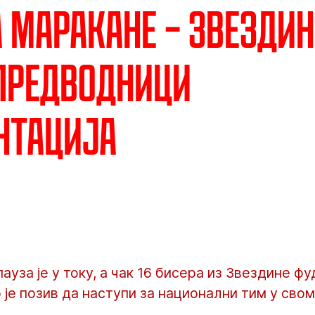
а Маракане – Звезди
предводници
нтација
ауза је у току, а чак 16 бисера из Звездине ф
 је позив да наступи за национални тим у свом