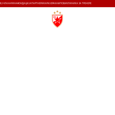
ЗЕЈ
ЧЛАНАРИНА
ФОНДАЦИЈА
ПАРТНЕРИ
КАРИЈЕРА
КАМПОВИ
КЛИНИКА ЗА ТРЕНЕРЕ
ТИ
ИСТОРИЈА
Т