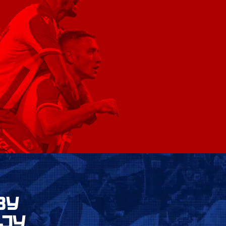
ВУ
ЈУ