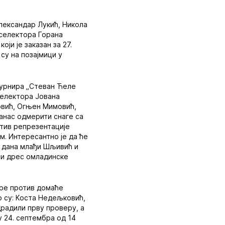
Александар Лукић, Никола
 селектора Горана
ји је заказан за 27.
су на позајмици у
турнира „Стеван Ћеле
 селектора Јована
овић, Огњен Мимовић,
данас одмерити снаге са
отив репрезентације
м. Интересантно је да ће
у дана млађи Шљивић и
оси дрес омладинске
ере против домаће
о су: Коста Недељковић,
драдили прву проверу, а
му 24. септембра од 14