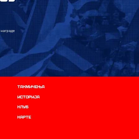
 награде
Такмичења
историја
Клуб
Карте