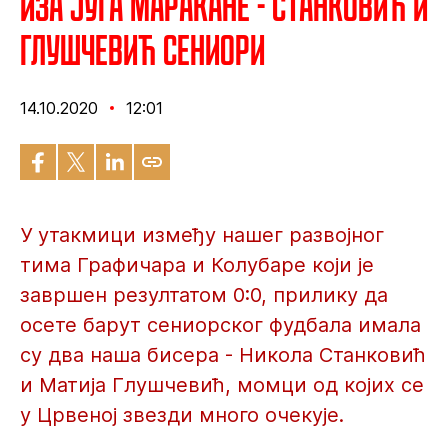
Иза југа Маракане - Станковић и
Глушчевић сениори
14.10.2020
12:01
У утакмици између нашег развојног
тима Графичара и Колубаре који је
завршен резултатом 0:0, прилику да
осете барут сениорског фудбала имала
су два наша бисера - Никола Станковић
и Матија Глушчевић, момци од којих се
у Црвеној звезди много очекује.