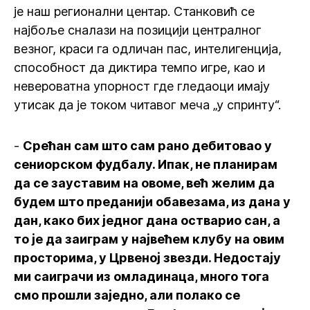
је наш регионални центар. Станковић се
најбоље сналази на позицији централног
везног, краси га одличан пас, интелигенција,
способност да диктира темпо игре, као и
невероватна упорност где гледаоци имају
утисак да је током читавог меча „у спринту“.
-
Срећан сам што сам рано дебитовао у
сениорском фудбалу. Ипак, не планирам
да се зауставим на овоме, већ желим да
будем што преданији обавезама, из дана у
дан, како бих једног дана остварио сан, а
то је да заиграм у највећем клубу на овим
просторима, у Црвеној звезди. Недостају
ми саиграчи из омладинаца, много тога
смо прошли заједно, али полако се