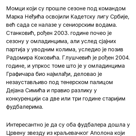
Момци који су прошле сезоне под командом
Марка Неђића освојили Кадетску лигу Србије,
већ сада се налазе у сениорским водама.
Станковић, рођен 2003. године почео је
сезону у омладинцима, али услед сјајних
партија у уводним колима, уследио је позив
Радомира Коковића. Глушчевић је рођен 2004.
године, и упркос томе што је у омладинцима
Графичара био најмлађи, деловао је
незаустављиво под тенерском палицом
Дејана Симића и правио разлику у
конкуренцији са две или три године старијим
фудбалерима.
Интересантно је да су оба фудбалера дошла у
Црвену звезду из краљевачког Аполона који