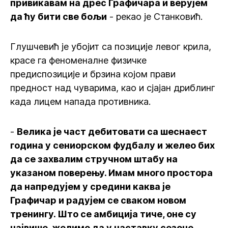
привикавам на дрес Графичара и верујем
да ћу бити све бољи
- рекао је Станковић.
Глушчевић је убојит са позиције левог крила,
красе га феноменалне физичке
предиспозиције и брзина којом прави
предност над чуварима, као и сјајан дриблинг
када лицем напада противника.
-
Велика је част дебитовати са шеснаест
година у сениорском фудбалу и желео бих
да се захвалим стручном штабу на
указаном поверењу. Имам много простора
да напредујем у средини каква је
Графичар и радујем се сваком новом
тренингу. Што се амбиција тиче, оне су
највише, желимо да у наставку сезоне