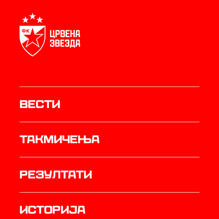
Вести
Такмичења
резултати
историја