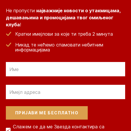
Не пропусти
најважније новости о утакмицама,
дешавањима и промоцијама твог омиљеног
клуба
!
Кратки имејлови за које ти треба 2 минута
Никад те нећемо спамовати небитним
информацијама
Email
Email
Слажем се да ме Звезда контактира са