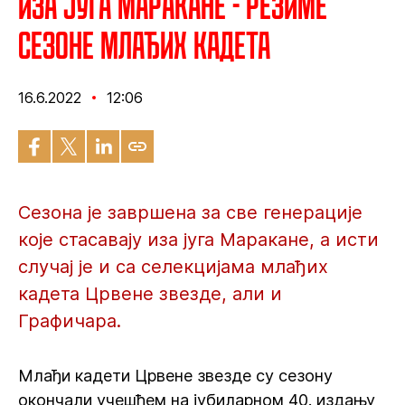
Иза југа Маракане - Резиме
сезоне млађих кадета
16.6.2022
12:06
Сезона је завршена за све генерације
које стасавају иза југа Маракане, а исти
случај је и са селекцијама млађих
кадета Црвене звезде, али и
Графичара.
Млађи кадети Црвене звезде су сезону
окончали учешћем на јубиларном 40. издању