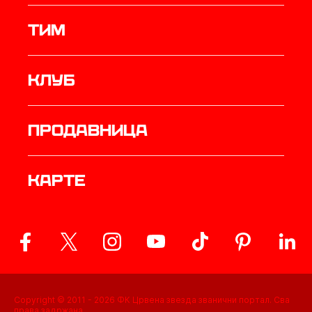
ТИМ
Клуб
продавница
Карте
Copyright © 2011 -
2026
ФК Црвена звезда званични портал. Сва
права задржана.