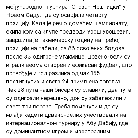
међународног турнира "Стеван Нештицки" у
Новом Саду, где су освојили четврту
позицију. Када је реч о домаћем шампионату,
екипа коју са клупе предводи Урош Урошевић,
завршила је такмичарску годину на трећој
позицији на табели, са 86 освојених бодова
после 33 одигране утакмице. Црвено-бели су
играли веома отворен и ефикасан фудбал, што
потврђује и гол разлика од чак 155
постигнутих и свега 24 примљена поготка.
Чак 28 пута наши бисери су славили, два пута
су одиграли нерешено, док су забележили и
свега три пораза. Треба поменути и да су
млађи кадети црвено-белих учествовали на
интернационалном турниру у Абу Дабију, где
су доминантном игром и маестралним