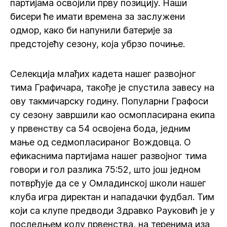
партијама освојили прву позицију. Наши
бисери ће имати времена за заслужени
одмор, како би напунили батерије за
предстојећу сезону, која убрзо почиње.
Селекција млађих кадета нашег развојног
тима Графичара, такође је спустила завесу на
ову такмичарску годину. Популарни Графоси
су сезону завршили као осмопласирана екипа
у првенству са 54 освојена бода, једним
мање од седмопласираног Вождовца. О
ефикаснима партијама нашег развојног тима
говори и гол разлика 75:52, што још једном
потврђује да се у Омладинској школи нашег
клуба игра директан и нападачки фудбал. Тим
који са клупе предводи Здравко Рауковић је у
последњем колу првенства, на теренима иза