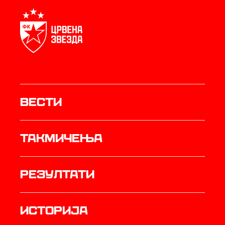
Вести
Такмичења
резултати
историја