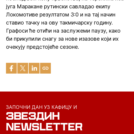
југа Маракане рутински савладао екипу
Локомотиве резултатом 3:0 и на тај начин
ставио тачку на ову такмичарску годину.
Графоси ће отићи на заслужеми паузу, како
би прикупили снагу за нове изазове који их
очекују предстојеће сезоне.
ЗАПОЧНИ ДАН УЗ КАФИЦУ И
ЗВЕЗДИН
NEWSLETTER