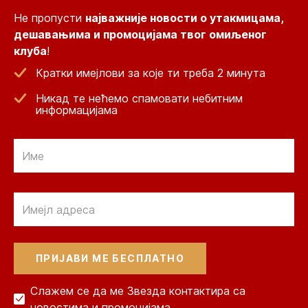
Не пропусти
најважније новости о утакмицама,
дешавањима и промоцијама твог омиљеног
клуба
!
Кратки имејлови за које ти треба 2 минута
Никад те нећемо спамовати небитним
информацијама
Email
Email
Слажем се да ме Звезда контактира са
новостима и промоцијама