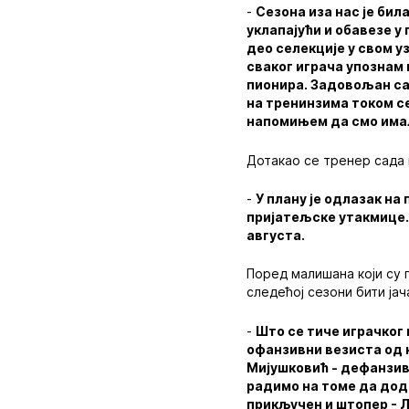
-
Сезона иза нас је бил
уклапајући и обавезе у
део селекције у свом у
сваког играча упознам 
пионира. Задовољан са
на тренинзима током се
напомињем да смо имали
Дотакао се тренер сада 
-
У плану је одлазак на
пријатељске утакмице. 
августа.
Поред малишана који су 
следећој сезони бити јач
-
Што се тиче играчког 
офанзивни везиста од к
Мијушковић - дефанзивн
радимо на томе да дода
прикључен и штопер - Л