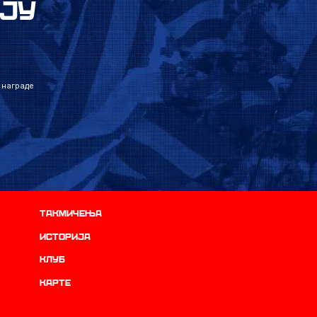
ЈУ
 награде
Такмичења
историја
Клуб
Карте