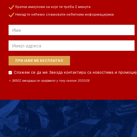
Кратки имејлови за које ти треба 2 минута
Никад те нећемо спамовати небитним информацијама
Email
Email
Слажем се да ме Звезда контактира са новостима и промоциј
⭐ 38502 звездаша се пријавило у току сезоне 2025/26