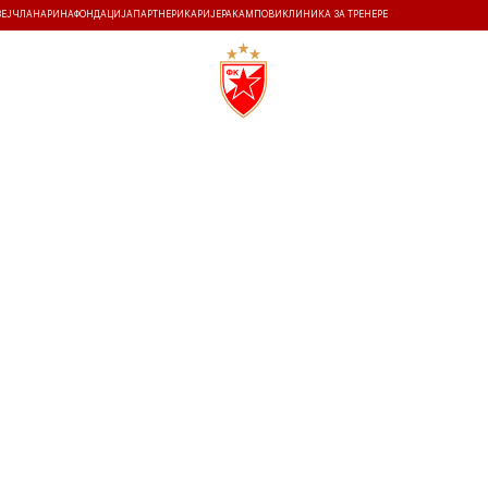
ЗЕЈ
ЧЛАНАРИНА
ФОНДАЦИЈА
ПАРТНЕРИ
КАРИЈЕРА
КАМПОВИ
КЛИНИКА ЗА ТРЕНЕРЕ
ТИ
ИСТОРИЈА
Т