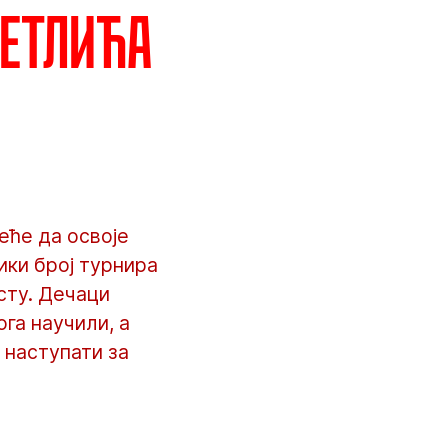
петлића
еће да освоје
ики број турнира
асту. Дечаци
га научили, а
 наступати за