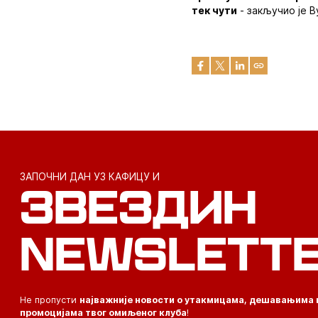
тек чути
- закључио је В
ЗАПОЧНИ ДАН УЗ КАФИЦУ И
ЗВЕЗДИН
NEWSLETT
Не пропусти
најважније новости о утакмицама, дешавањима 
промоцијама твог омиљеног клуба
!