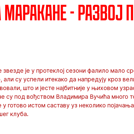
а Маракане - Развој 
звезде је у протеклој сезони фалило мало ср
 али су успели итекако да напредују кроз вел
твовали, што и јесте најбитније у њиховом узр
не су под вођством Владимира Вучића много то
 у готово истом саставу уз неколико појачања
шег клуба.