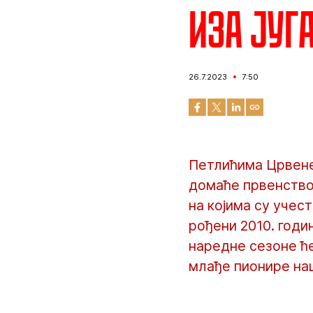
Иза југ
26.7.2023
7:50
Петлићима Црвене 
домаће првенство,
на којима су учес
рођени 2010. годи
наредне сезоне ће
млађе пионире на