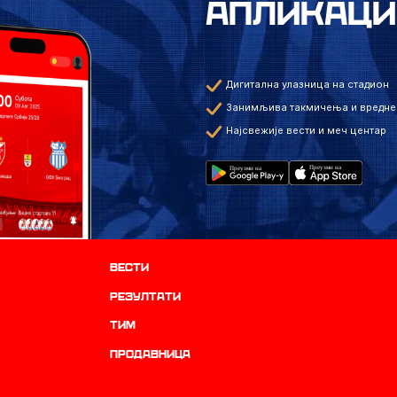
АПЛИКАЦИ
Дигитална улазница на стадион
Занимљива такмичења и вредне
Најсвежије вести и меч центар
Вести
резултати
ТИМ
продавница