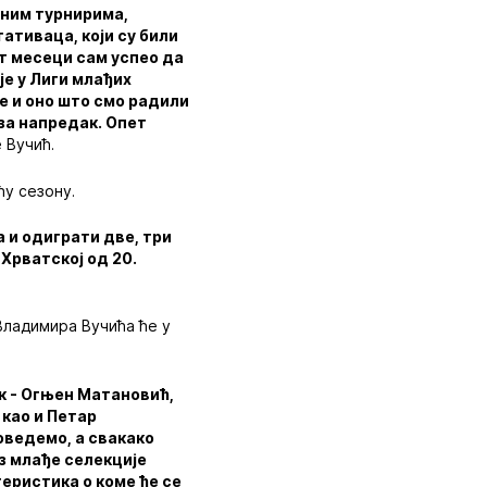
ојним турнирима,
тативаца, који су били
ст месеци сам успео да
је у Лиги млађих
е и оно што смо радили
 за напредак. Опет
е Вучић.
ћу сезону.
а и одиграти две, три
Хрватској од 20.
Владимира Вучића ће у
ик - Огњен Матановић,
 као и Петар
оведемо, а свакако
з млађе селекције
теристика о коме ће се