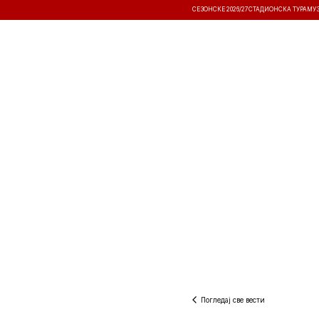
СЕЗОНСКЕ 2026/27
СТАДИОНСКА ТУРА
МУ
ВЕСТИ
ТАКМИЧЕЊА
РЕЗУЛТА
Погледај све вести