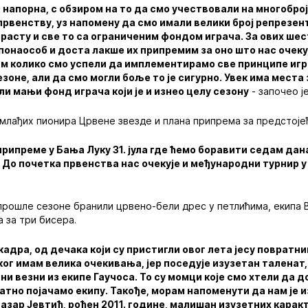
а напорна, с обзиром на то да смо учествовали на многобр
 првенству, уз напомену да смо имали велики број репрезен
зрасту и све то са ограниченим фондом играча. За ових ше
понаособ и доста лакше их припремим за оно што нас очеку
м колико смо успели да имплементирамо све принципе игр
зоне, али да смо могли боље то је сигурно. Увек има места
 мањи фонд играча који је и изнео целу сезону
- започео ј
млађих пионира Црвене звезде и плана припрема за предстоје
 припреме у Бања Луку 31. јула где ћемо боравити седам дан
До почетка првенства нас очекује и међународни турнир у 
прошле сезоне бранили црвено-бели дрес у петлићима, екипа 
а за три бисера.
кадра, од дечака који су пристигли овог лета јесу повратн
ог имам велика очекивања, јер поседује изузетан таленат,
и везни из екипе Гаучоса. То су момци које смо хтели да д
тно појачамо екипу. Такође, морам напоменути да нам је и
азар Јевтић, рођен 2011. године, малишан изузетних карак