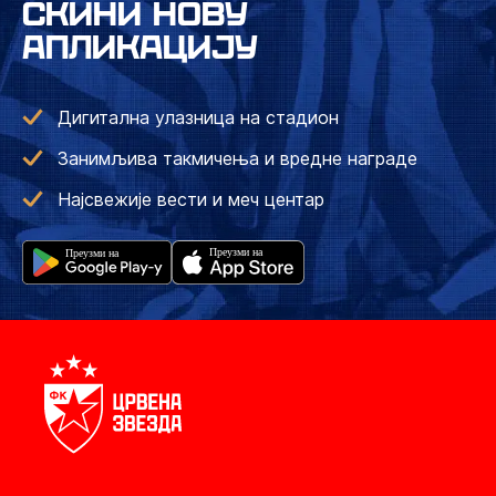
СКИНИ НОВУ
АПЛИКАЦИЈУ
Дигитална улазница на стадион
Занимљива такмичења и вредне награде
Најсвежије вести и меч центар