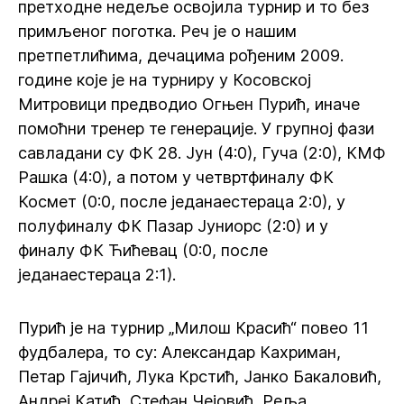
претходне недеље освојила турнир и то без
примљеног поготка. Реч је о нашим
претпетлићима, дечацима рођеним 2009.
године које је на турниру у Косовској
Митровици предводио Огњен Пурић, иначе
помоћни тренер те генерације. У групној фази
савладани су ФК 28. Јун (4:0), Гуча (2:0), КМФ
Рашка (4:0), а потом у четвртфиналу ФК
Космет (0:0, после једанаестераца 2:0), у
полуфиналу ФК Пазар Јуниорс (2:0) и у
финалу ФК Ћићевац (0:0, после
једанаестераца 2:1).
Пурић је на турнир „Милош Красић“ повео 11
фудбалера, то су: Александар Кахриман,
Петар Гајичић, Лука Крстић, Јанко Бакаловић,
Андреј Катић, Стефан Чејовић, Реља