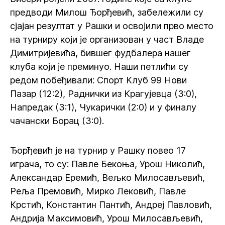
предводи Милош Ђорђевић, забележили су
сјајан резултат у Рашки и освојили прво место
на турниру који је организован у част Владе
Димитријевића, бившег фудбалера нашег
клуба који је преминуо. Наши петлићи су
редом побеђивали: Спорт Клуб 99 Нови
Пазар (12:2), Раднички из Крагујевца (3:0),
Напредак (3:1), Чукарички (2:0) и у финалу
чачански Борац (3:0).
Ђорђевић је на турнир у Рашку повео 17
играча, то су: Павле Бекоња, Урош Николић,
Александар Еремић, Вељко Милосављевић,
Реља Премовић, Мирко Лековић, Павле
Крстић, Константин Пантић, Андреј Павловић,
Андрија Максимовић, Урош Милосављевић,