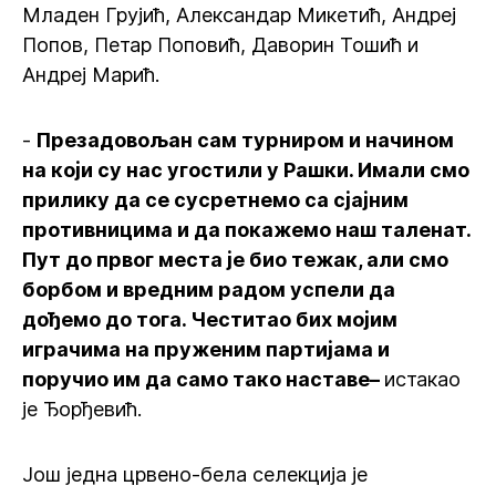
Младен Грујић, Александар Микетић, Андреј
Попов, Петар Поповић, Даворин Тошић и
Андреј Марић.
-
Презадовољан сам турниром и начином
на који су нас угостили у Рашки. Имали смо
прилику да се сусретнемо са сјајним
противницима и да покажемо наш таленат.
Пут до првог места је био тежак, али смо
борбом и вредним радом успели да
дођемо до тога. Честитао бих мојим
играчима на пруженим партијама и
поручио им да само тако наставе–
истакао
је Ђорђевић.
Још једна црвено-бела селекција је