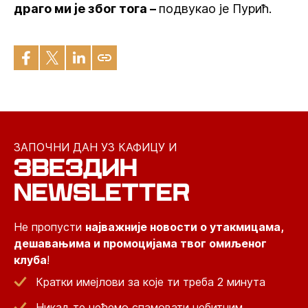
драго ми је због тога –
подвукао је Пурић.
ЗАПОЧНИ ДАН УЗ КАФИЦУ И
ЗВЕЗДИН
NEWSLETTER
Не пропусти
најважније новости о утакмицама,
дешавањима и промоцијама твог омиљеног
клуба
!
Кратки имејлови за које ти треба 2 минута
Никад те нећемо спамовати небитним