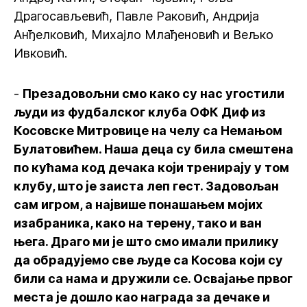
Драгосављевић, Павле Раковић, Андрија
Анђелковић, Михајло Млађеновић и Вељко
Ивковић.
-
Презадовољни смо како су нас угостили
људи из фудбалског клуба ОФК Диф из
Косовске Митровице на челу са Немањом
Булатовићем. Наша деца су била смештена
по кућама код дечака који тренирају у том
клубу, што је заиста леп гест. Задовољан
сам игром, а највише понашањем мојих
изабраника, како на терену, тако и ван
њега. Драго ми је што смо имали прилику
да обрадујемо све људе са Косова који су
били са нама и дружили се. Освајање првог
места је дошло као награда за дечаке и