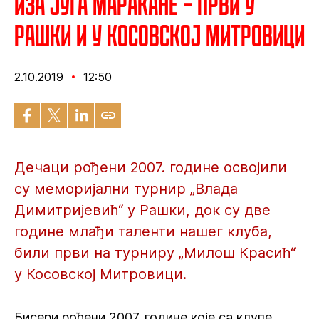
Иза југа Маракане – Први у
Рашки и у Косовској Митровици
2.10.2019
12:50
Дечаци рођени 2007. године освојили
су меморијални турнир „Влада
Димитријевић“ у Рашки, док су две
године млађи таленти нашег клуба,
били први на турниру „Милош Красић“
у Косовској Митровици.
Бисери рођени 2007. године које са клупе