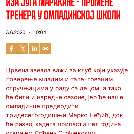
Иза југа Маракане - Промене
тренера у Омладинској школи
3.6.2020
10:04
Црвена звезда важи за клуб који указује
поверење младим и талентованим
стручњацима у раду са децом, а тако
ће бити и наредне сезоне, јер ће наше
омладинце предводити
тридесетогодишњи Марко Неђић, док
ће развој кадета припасти пет година
старијем Срђану Стојчевском.