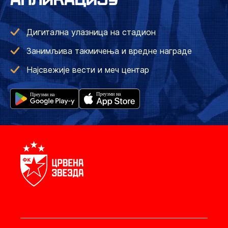
Дигитална улазница на стадион
Занимљива такмичења и вредне награде
Најсвежије вести и меч центар