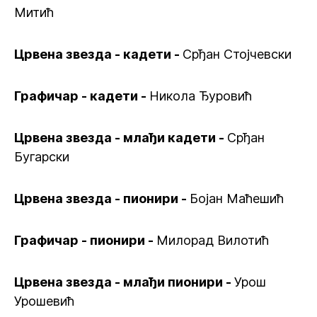
Митић
Црвена звезда - кадети -
Срђан Стојчевски
Графичар - кадети -
Никола Ђуровић
Црвена звезда - млађи кадети -
Срђан
Бугарски
Црвена звезда - пионири -
Бојан Маћешић
Графичар - пионири -
Милорад Вилотић
Црвена звезда - млађи пионири -
Урош
Урошевић