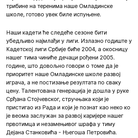
трибине на теренима наше Омладинске
школе, готово увек биле испуњене.
Наши кадети ће следеће сезоне бити
убедљиво најмлађи у лиги. Излазно годиште у
Кадетској лиги Србије биће 2004, а окосницу
нашег тима чиниће дечаци рођени 2005.
године, што довољно говори о томе да је
приоритет наше Омладинске школе развој
играча, а не постизање резултата по сваку
цену. Талентована генерација је дошла у руке
Срђана Стојчевског, стручњака који је
пристигао из Рада и који је познат као неко ко
је веома заслужан за развој каријере нашег
првотимца и незамењивог шрафа у тиму
Дејана Станковића - Његоша Петровића.