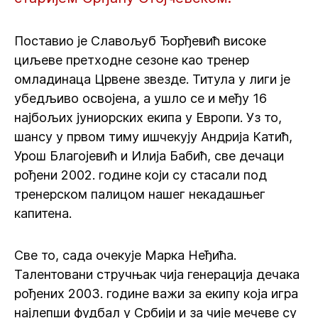
Поставио је Славољуб Ђорђевић високе
циљеве претходне сезоне као тренер
омладинаца Црвене звезде. Титула у лиги је
убедљиво освојена, а ушло се и међу 16
најбољих јуниорских екипа у Европи. Уз то,
шансу у првом тиму ишчекују Андрија Катић,
Урош Благојевић и Илија Бабић, све дечаци
рођени 2002. године који су стасали под
тренерском палицом нашег некадашњег
капитена.
Све то, сада очекује Марка Неђића.
Талентовани стручњак чија генерација дечака
рођених 2003. године важи за екипу која игра
најлепши фудбал у Србији и за чије мечеве су