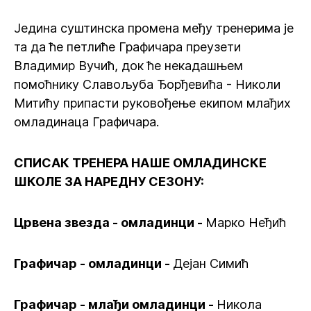
Једина суштинска промена међу тренерима је
та да ће петлиће Графичара преузети
Владимир Вучић, док ће некадашњем
помоћнику Славољуба Ђорђевића - Николи
Митићу припасти руковођење екипом млађих
омладинаца Графичара.
СПИСАК ТРЕНЕРА НАШЕ ОМЛАДИНСКЕ
ШКОЛЕ ЗА НАРЕДНУ СЕЗОНУ:
Црвена звезда - омладинци -
Марко Неђић
Графичар - омладинци -
Дејан Симић
Графичар - млађи омладинци -
Никола