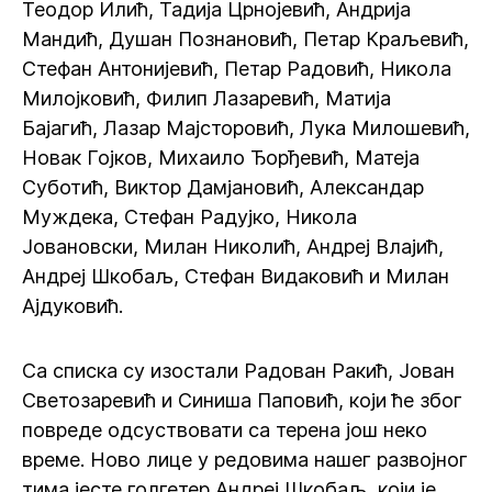
Теодор Илић, Тадија Црнојевић, Андрија
Мандић, Душан Познановић, Петар Краљевић,
Стефан Антонијевић, Петар Радовић, Никола
Милојковић, Филип Лазаревић, Матија
Бајагић, Лазар Мајсторовић, Лука Милошевић,
Новак Гојков, Михаило Ђорђевић, Матеја
Суботић, Виктор Дамјановић, Александар
Муждека, Стефан Радујко, Никола
Јовановски, Милан Николић, Андреј Влајић,
Андреј Шкобаљ, Стефан Видаковић и Милан
Ајдуковић.
Са списка су изостали Радован Ракић, Јован
Светозаревић и Синиша Паповић, који ће због
повреде одсуствовати са терена још неко
време. Ново лице у редовима нашег развојног
тима јесте голгетер Андреј Шкобаљ, који је