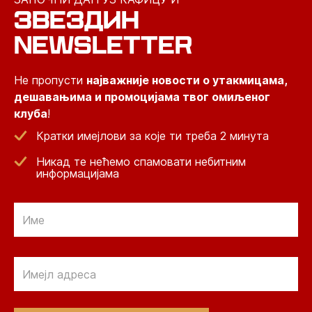
ЗВЕЗДИН
NEWSLETTER
Не пропусти
најважније новости о утакмицама,
дешавањима и промоцијама твог омиљеног
клуба
!
Кратки имејлови за које ти треба 2 минута
Никад те нећемо спамовати небитним
информацијама
Email
Email