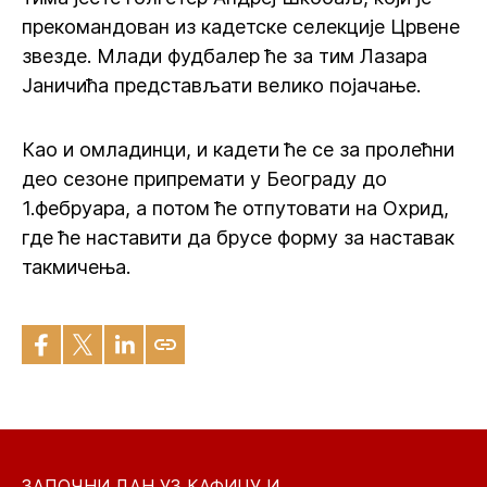
прекомандован из кадетске селекције Црвене
звезде. Млади фудбалер ће за тим Лазара
Јаничића представљати велико појачање.
Као и омладинци, и кадети ће се за пролећни
део сезоне припремати у Београду до
1.фебруара, а потом ће отпутовати на Охрид,
где ће наставити да брусе форму за наставак
такмичења.
ЗАПОЧНИ ДАН УЗ КАФИЦУ И