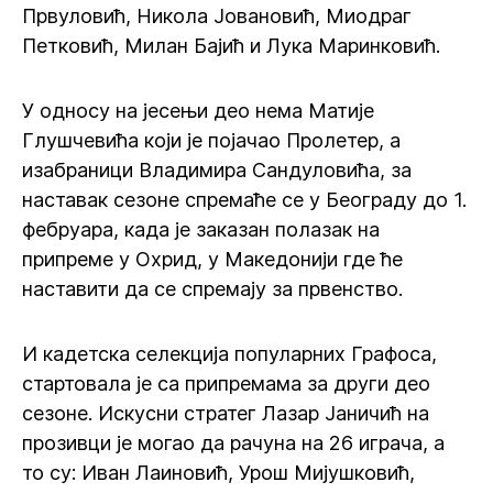
Првуловић, Никола Јовановић, Миодраг
Петковић, Милан Бајић и Лука Маринковић.
У односу на јесењи део нема Матије
Глушчевића који је појачао Пролетер, а
изабраници Владимира Сандуловића, за
наставак сезоне спремаће се у Београду до 1.
фебруара, када је заказан полазак на
припреме у Охрид, у Македонији где ће
наставити да се спремају за првенство.
И кадетска селекција популарних Графоса,
стартовала је са припремама за други део
сезоне. Искусни стратег Лазар Јаничић на
прозивци је могао да рачуна на 26 играча, а
то су: Иван Лаиновић, Урош Мијушковић,