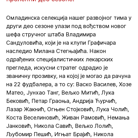
Омладинска селекција нашег развојног тима у
други део сезоне улази под вођством новог
шефа стручног штаба Владимира
Сандуловића, који је на клупи Графичара
наследио Милана Стегњајића. Након
одрађених специјалистичких лекарских
прегледа, искусни стратег одрадио је
званичну прозивку, на којој је могао да рачуна
на 22 фудбалера, а то су: Васко Василев, Хозе
Матео, Јунхао Танг, Вељко Митић, Лука
Бековић, Петар Граоња, Андрија Ћурчић,
Лазар Жакнић, Огњен Стојковић, Лука Чолић,
Коста Веселиновић, Живан Рамовић, Немања
Јанковић, Никола Савић, Вељко Лолић,
Љубомир Пешић, Игњат Брајић, Никола