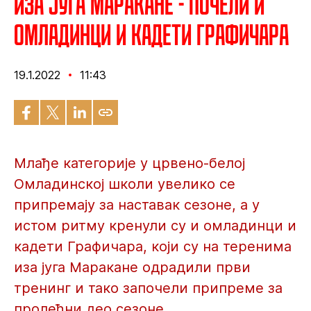
Иза југа Маракане - Почели и
омладинци и кадети Графичара
19.1.2022
11:43
Млађе категорије у црвено-белој
Омладинској школи увелико се
припремају за наставак сезоне, а у
истом ритму кренули су и омладинци и
кадети Графичара, који су на теренима
иза југа Маракане одрадили први
тренинг и тако започели припреме за
пролећни део сезоне.