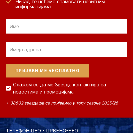
Никад те нећемо спамовати небитним
информацијама
Email
Email
Слажем се да ме Звезда контактира са
новостима и промоцијама
⭐ 38502 звездаша се пријавило у току сезоне 2025/26
ТЕЛЕФОН ЦЕО - ЦРВЕНО-БЕО