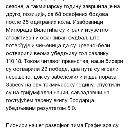
сезоне, а такмичарску годину завршила је на
другој позицији, са 68 освојених бодова
после 26 одиграних кола. Изабраници
Милорада Вилотића су играли изузетно
атрактиван и офанзиван фудбал, што
потврђује и чињеница да су црвено-бели
остварили веома убедљиву гол разлику
110:18. Током читавог првенства, наши бисери
су остварили 22 победе, два пута су играли
нерешено, док су забележили и два пораза.
Завесу на ову такмичарску годину, спустили
су на тријумфалан начин, савладавши на
гостујућем терену екипу Бродарца
убедљивим резултатом 5:0.
Пионири нашег развојног тима Графичара су