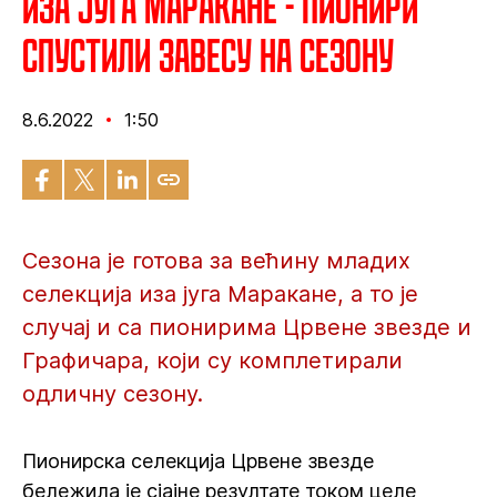
Иза југа Маракане - Пионири
спустили завесу на сезону
8.6.2022
1:50
Сезона је готова за већину младих
селекција иза југа Маракане, а то је
случај и са пионирима Црвене звезде и
Графичара, који су комплетирали
одличну сезону.
Пионирска селекција Црвене звезде
бележила је сјајне резултате током целе