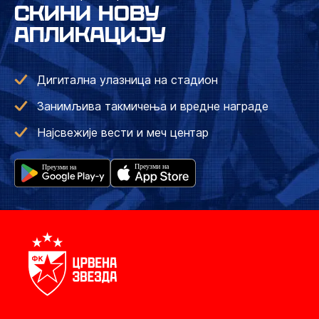
СКИНИ НОВУ
АПЛИКАЦИЈУ
Дигитална улазница на стадион
Занимљива такмичења и вредне награде
Најсвежије вести и меч центар