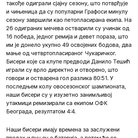
такође одиграли сјајну сезону, што потврђује
и чињеница да су популарни Графоси минулу
сезону завршили као петопласирана екипа. На
26 одиграних мечева остварили су учинак од
16 победа, једног ремија и девет пораза, што
им је донело укупно 49 освојених бодова, два
мање од четвртопласираног Чукаричког.
Бисери које са клупе предводи Данило Тешић
играли су врло директно и отворено, што
говори и остварена гол разлика 80:51. У
последњем колу овосезонског шампионата,
наши бисери су у изузетно занимљивој
утакмици ремизирали са екипом ОФК
Београда, резултатом 4:4.
Наши бисери имају времена за заслужени
предах и пуњење батерија, а потом ће се