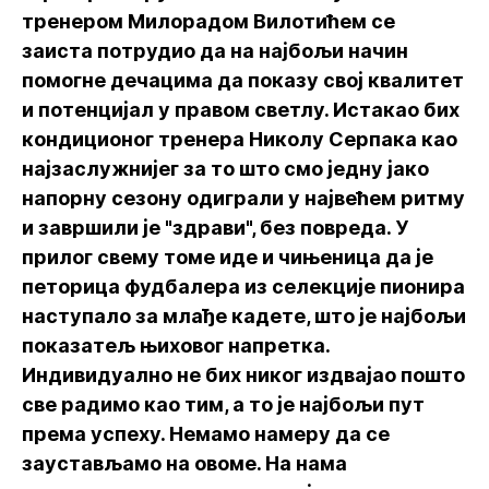
тренером Милорадом Вилотићем се
заиста потрудио да на најбољи начин
помогне дечацима да показу свој квалитет
и потенцијал у правом светлу. Истакао бих
кондиционог тренера Николу Серпака као
најзаслужнијег за то што смо једну јако
напорну сезону одиграли у највећем ритму
и завршили је "здрави", без повреда. У
прилог свему томе иде и чињеница да је
петорица фудбалера из селекције пионира
наступало за млађе кадете, што је најбољи
показатељ њиховог напретка.
Индивидуално не бих никог издвајао пошто
све радимо као тим, а то је најбољи пут
према успеху. Немамо намеру да се
заустављамо на овоме. На нама