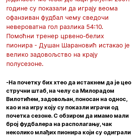
године су показали да играју веома
офанзиван фудбал чему сведочи
невероватна гол разлика 54:10.
Помоћни тренер црвено-белих
пионира - Душан Шарановић истакао је
велико задовољство на крају
полусезоне.
-На почетку бих хтео да истакнем да је цео
стручни штаб, на челу са Милорадом
Вилотићем, задовољан, поносан на однос,
као и на игру коју су показли играчи од
почетка сезоне. С обзиром да имамо мали
број фудбалера на располагању, чак
неколико млађих пионира који су одиграли