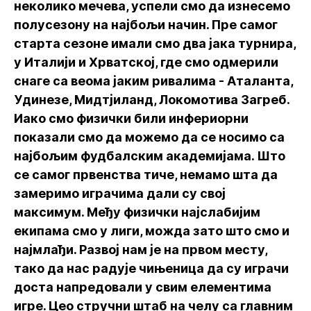
неколико мечева, успели смо да изнесемо
полусезону на најбољи начин. Пре самог
старта сезоне имали смо два јака турнира,
у Италији и Хрватској, где смо одмерили
снаге са веома јаким ривалима - Аталанта,
Удинезе, Мидтјиланд, Локомотива Загреб.
Иако смо физички били инфериорни
показали смо да можемо да се носимо са
најбољим фудбалским академијама. Што
се самог првенства тиче, немамо шта да
замеримо играчима дали су свој
максимум. Међу физички најслабијим
екипама смо у лиги, можда зато што смо и
најмлађи. Развој нам је на првом месту,
тако да нас радује чињеница да су играчи
доста напредовали у свим елементима
игре. Цео стручни штаб на челу са главним