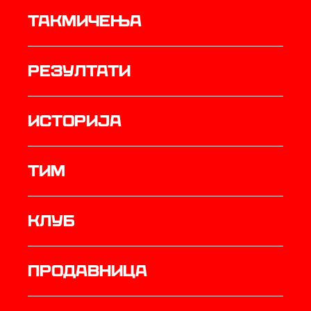
Такмичења
резултати
историја
ТИМ
Клуб
продавница