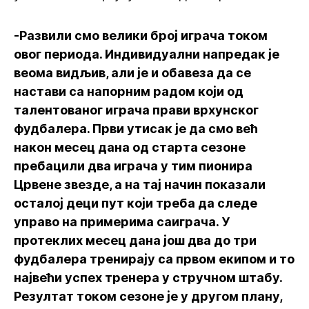
-Развили смо велики број играча током
овог периода. Индивидуални напредак је
веома видљив, али је и обавеза да се
настави са напорним радом који од
талентованог играча прави врхунског
фудбалера. Први утисак је да смо већ
након месец дана од старта сезоне
пребацили два играча у тим пионира
Црвене звезде, а на тај начин показали
осталој деци пут који треба да следе
управо на примерима саиграча. У
протеклих месец дана још два до три
фудбалера тренирају са првом екипом и то
највећи успех тренера у стручном штабу.
Резултат током сезоне је у другом плану,