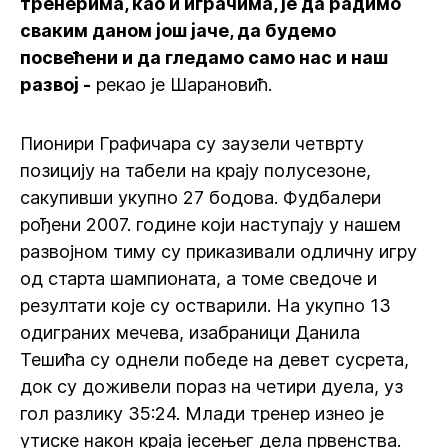
тренерима, као и играчима, је да радимо
сваким даном још јаче, да будемо
посвећени и да гледамо само нас и наш
развој -
рекао је Шарановић.
Пионири Графичара су заузели четврту
позицију на табели на крају полусезоне,
сакупивши укупно 27 бодова. Фудбалери
рођени 2007. године који наступају у нашем
развојном тиму су приказивали одличну игру
од старта шампионата, а томе сведоче и
резултати које су остварили. На укупно 13
одиграних мечева, изабраници Данила
Тешића су однели победе на девет сусрета,
док су доживели пораз на четири дуела, уз
гол разлику 35:24. Млади тренер изнео је
утиске након краја јесењег дела првенства.