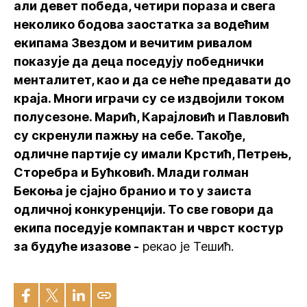
али девет победа, четири пораза и свега
неколико бодова заостатка за водећим
екипама Звездом и вечитим ривалом
показује да деца поседују победнички
менталитет, као и да се неће предавати до
краја. Многи играчи су се издвојили током
полусезоне. Марић, Карајловић и Павловић
су скренули пажњу на себе. Такође,
одличне партије су имали Крстић, Петрењ,
Сторебра и Бућковић. Млади голман
Бекоња је сјајно бранио и то у заиста
одличној конкуренцији. То све говори да
екипа поседује компактан и чврст костур
за будуће изазове -
рекао је Тешић.