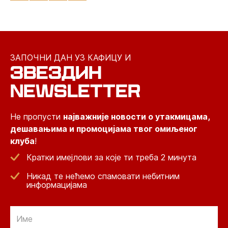
ЗАПОЧНИ ДАН УЗ КАФИЦУ И
ЗВЕЗДИН
NEWSLETTER
Не пропусти
најважније новости о утакмицама,
дешавањима и промоцијама твог омиљеног
клуба
!
Кратки имејлови за које ти треба 2 минута
Никад те нећемо спамовати небитним
информацијама
Email