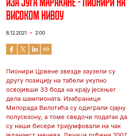
Иза југа Маракане - Пионири на
високом нивоу
8.12.2021
2:00
Пионири Црвене звезде заузели су
другу позицију на табели укупно
освојивши 33 бода на крају јесењег
дела шампионата. Изабраници
Милорада Вилотића су одиграли сјајну
полусезону, а томе сведочи податак да
су наши бисери тријумфовали на чак
једанаест мечева. Дечаци рођени 2007.