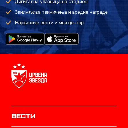
Дигитална улазница на стадион
Занимљива такмичења и вредне награде
Најсвежије вести и меч центар
Вести