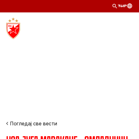
ЋИР
Погледај све вести