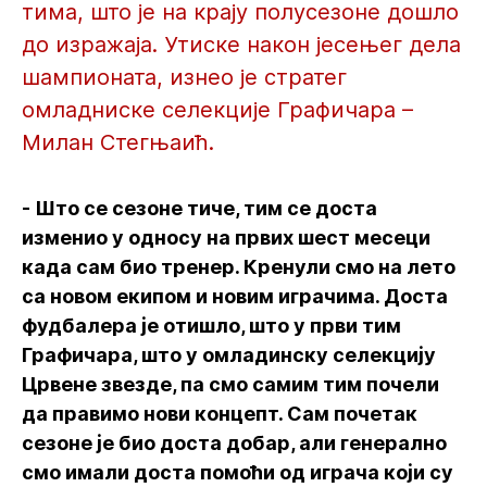
тима, што је на крају полусезоне дошло
до изражаја. Утиске након јесењег дела
шампионата, изнео је стратег
омладниске селекције Графичара –
Милан Стегњаић.
- Што се сезоне тиче, тим се доста
изменио у односу на првих шест месеци
када сам био тренер. Кренули смо на лето
са новом екипом и новим играчима. Доста
фудбалера је отишло, што у први тим
Графичара, што у омладинску селекцију
Црвене звезде, па смо самим тим почели
да правимо нови концепт. Сам почетак
сезоне је био доста добар, али генерално
смо имали доста помоћи од играча који су