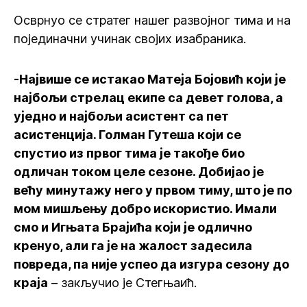
Осврнуо се стратег нашег развојног тима и на
појединачни учинак својих изабраника.
-Највише се истакао Матеја Бојовић који је
најбољи стрелац екипе са девет голова, а
уједно и најбољи асистент са пет
асистенција. Голман Гутеша који се
спустио из првог тима је такође био
одличан током целе сезоне. Добијао је
већу минутажу него у првом тиму, што је по
мом мишљењу добро искористио. Имали
смо и Игњата Брајића који је одлично
кренуо, али га је на жалост задесила
повреда, па није успео да изгура сезону до
краја
– закључио је Стегњаић.