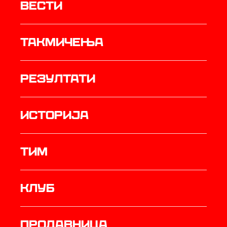
Вести
Такмичења
резултати
историја
ТИМ
Клуб
продавница