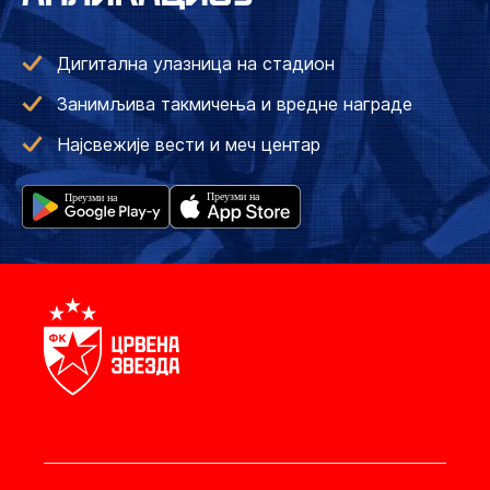
Дигитална улазница на стадион
Занимљива такмичења и вредне награде
Најсвежије вести и меч центар