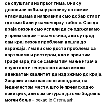
се спуштали из првог тима. Они су
доносили озбиљну разлику на самим
утакмицама и направили смо добар старт
где смо били у самом врху табеле. Све до
краја сезоне смо успели да се одржавамо
у првих седам – осам екипа, али су пред
сам крај сезоне проблеми дошли до
изражаја. Имали смо доста проблема са
картонима и ростером, као и први тим
Графичара, па се самим тим мање играча
спуштало и генерално нисмо имали
адекватан квалитет да издржимо до краја.
Завршили смо ван зоне испадања, на
једанаестом месту, што је превасходно
неки циљ, али сам сигуран да смо бодовно
могли боље
– рекао је Стегњаић.