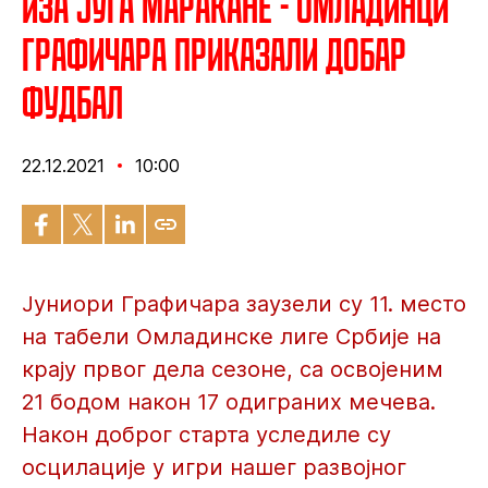
Иза југа Маракане - Омладинци
Графичара приказали добар
фудбал
22.12.2021
10:00
Јуниори Графичара заузели су 11. место
на табели Омладинске лиге Србије на
крају првог дела сезоне, са освојеним
21 бодом након 17 одиграних мечева.
Након доброг старта уследиле су
осцилације у игри нашег развојног