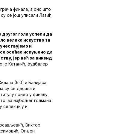
играча финала, а оно што
су се још уписали Лазић,
е другог гола успели да
ило велико искуство за
 учествујемо и
х се осећао испуњено да
ству, јер већ за викенд
о је Катанић, фудбалер
илала (6:0) и Банијаса
ча су се десила и
 титулу понео у финалу,
то, за најбољег голмана
у селекцију и
лосављевић, Виктор
аксимовић, Огњен