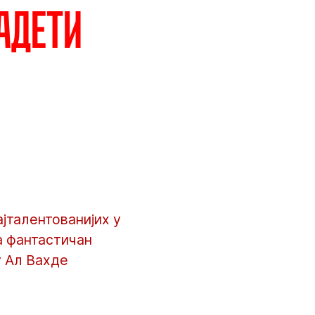
кадети
ајталентованијих у
на фантастичан
у Ал Вахде