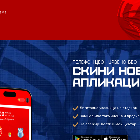
ама
ТЕЛЕФОН ЦЕО - ЦРВЕНО-БЕО
СКИНИ НО
АПЛИКАЦИ
Дигитална улазница на стадион
Занимљива такмичења и вредне
Најсвежије вести и меч центар