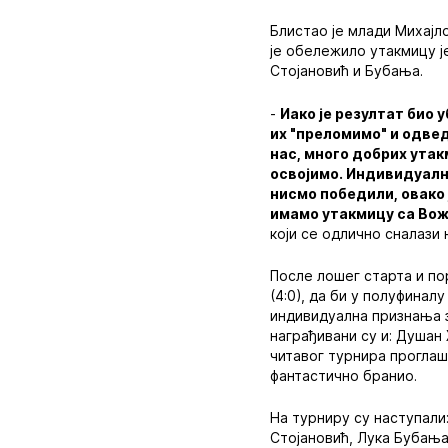
Блистао је млади Михајло
је обележило утакмицу ј
Стојановић и Бубања.
-
Иако је резултат био 
их "преломимо" и одвед
нас, много добрих утак
освојимо. Индивидуална
нисмо победили, овако 
имамо утакмицу са Вож
који се одлично сналази
После лошег старта и пор
(4:0), да би у полуфинал
индивидуална признања за
награђивани су и: Душан
читавог турнира проглаш
фантастично бранио.
На турниру су наступали
Стојановић, Лука Бубања