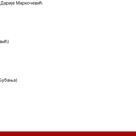
 Дарије Маркочевић.
вић)
 Бубања)