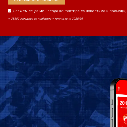
Слажем се да ме Звезда контактира са новостима и промоциј
⭐ 38502 звездаша се пријавило у току сезоне 2025/26