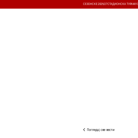
СЕЗОНСКЕ 2026/27
СТАДИОНСКА ТУРА
МУ
ВЕСТИ
ТАКМИЧЕЊА
РЕЗУЛТА
Погледај све вести