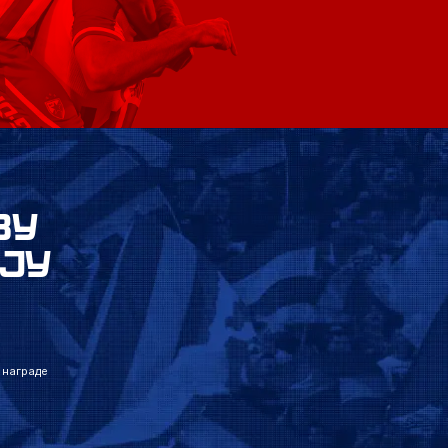
ВУ
ЈУ
 награде