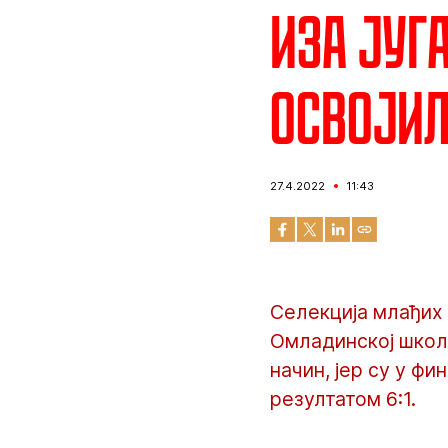
Иза југ
освојил
27.4.2022
11:43
Селекција млађих 
Омладинској школи
начин, јер су у ф
резултатом 6:1.