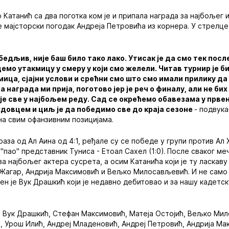
 Катанић са два поготка ком је и припала награда за најбољег 
е мајсторски погодак Андреја Петровића из корнера. У стрелце 
убедљив, није баш било тако лако. Утисак је да смо тек посл
емо утакмицу у смеру у који смо желели. Читав турнир је б
мица, сјајни услови и срећни смо што смо имали прилику да
 награда ми прија, поготово јер је реч о финалу, али не би
је све у најбољем реду. Сад се окрећемо обавезама у првен
довцем и циљ је да победимо све до краја сезоне
- подвука
 на свим офанзивним позицијама.
аза од Ал Аина од 4:1, ређале су се победе у групи против Ал Х
у "пао" представник Туниса - Етоал Сахел (1:0). После сваког ме
 најбољег актера сусрета, а осим Катанића који је ту ласкаву
 Жагар, Андрија Максимовић и Вељко Милосављевић. И не само 
ен је Вук Драшкић који је недавно дебитовао и за нашу кадетск
: Вук Драшкић, Стефан Максимовић, Матеја Остојић, Вељко Ми
, Урош Илић, Андреј Младеновић, Андреј Петровић, Андрија М