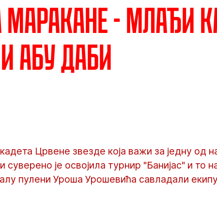
а Маракане - Млађи 
и Абу Даби
кадета Црвене звезде која важи за једну од н
 суверено је освојила турнир "Банијас" и то 
иналу пулени Уроша Урошевића савладали екип