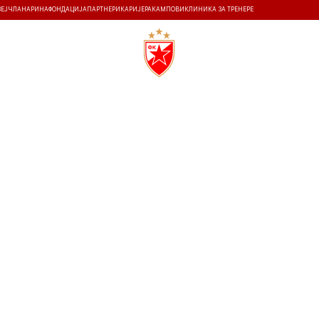
ЗЕЈ
ЧЛАНАРИНА
ФОНДАЦИЈА
ПАРТНЕРИ
КАРИЈЕРА
КАМПОВИ
КЛИНИКА ЗА ТРЕНЕРЕ
ТИ
ИСТОРИЈА
Т