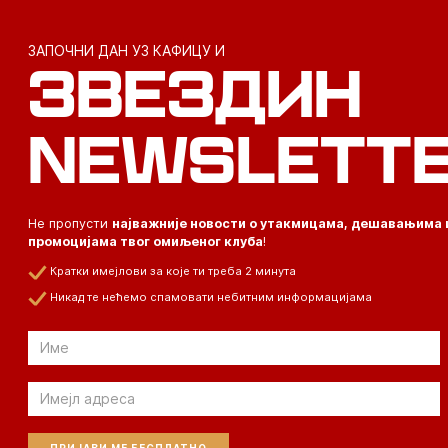
ЗАПОЧНИ ДАН УЗ КАФИЦУ И
ЗВЕЗДИН
NEWSLETT
Не пропусти
најважније новости о утакмицама, дешавањима 
промоцијама твог омиљеног клуба
!
Кратки имејлови за које ти треба 2 минута
Никад те нећемо спамовати небитним информацијама
Email
Email