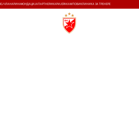
ЗЕЈ
ЧЛАНАРИНА
ФОНДАЦИЈА
ПАРТНЕРИ
КАРИЈЕРА
КАМПОВИ
КЛИНИКА ЗА ТРЕНЕРЕ
ТИ
ИСТОРИЈА
Т