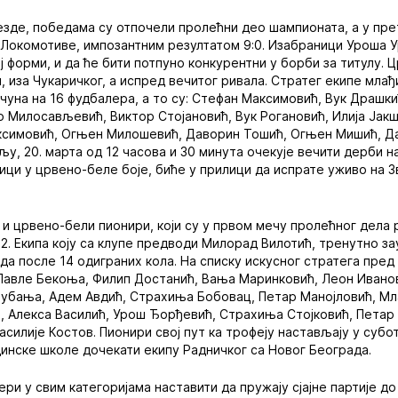
зде, победама су отпочели пролећни део шампионата, а у пре
 Локомотиве, импозантним резултатом 9:0. Изабраници Уроша 
ј форми, и да ће бити потпуно конкурентни у борби за титулу.
и, иза Чукаричког, а испред вечитог ривала. Стратег екипе мла
чуна на 16 фудбалера, а то су: Стефан Максимовић, Вук Драшки
 Милосављевић, Виктор Стојановић, Вук Рогановић, Илија Јакш
ксимовић, Огњен Милошевић, Даворин Тошић, Огњен Мишић, Д
у, 20. марта од 12 часова и 30 минута очекује вечити дерби на
ци у црвено-беле боје, биће у прилици да испрате уживо на Зв
и црвено-бели пионири, који су у првом мечу пролећног дела
:2. Екипа коју са клупе предводи Милорад Вилотић, тренутно за
ода после 14 одиграних кола. На списку искусног стратега пре
 Павле Бекоња, Филип Достанић, Вања Маринковић, Леон Ивано
Бубања, Адем Авдић, Страхиња Бобовац, Петар Манојловић, Мл
, Алекса Василић, Урош Ђорђевић, Страхиња Стојковић, Петар
асилије Костов. Пионири свој пут ка трофеју настављају у субот
инске школе дочекати екипу Радничког са Новог Београда.
ри у свим категоријама наставити да пружају сјајне партије до