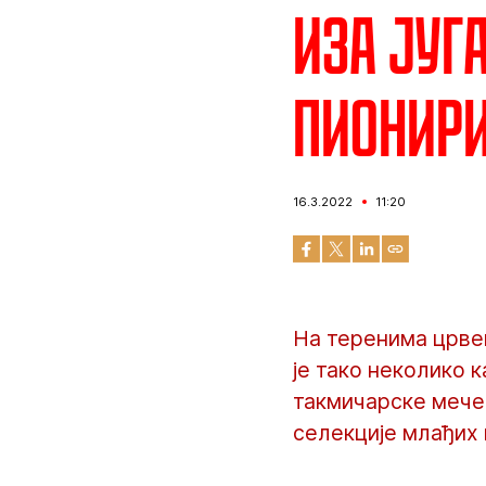
Иза југ
пионири
16.3.2022
11:20
На теренима црве
је тако неколико 
такмичарске мечев
селекције млађих 