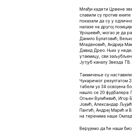
Млађи кадети Црвене зве
славили су против екипе
показали да су у одлично
налазе на другој позициј
Урошевић, могао је да ра
Данило Булатовић, Вељко
Младеновић, Андрија Ма
Давид Дрео. Њих у недељ
утакмицу, сви заљубљени
Јутјуб каналу Звезда ТВ.
Такмичење су наставили 
Чукаричког резултатом 2
табели уз 34 освојена б
нашло се 20 фудбалера:
Огњен Вулићевић, Игор 
Јовић, Александар Љујић
Пантић, Андреј Марић и В
на теренима наше Омлад
Верујемо да ће наши бисе