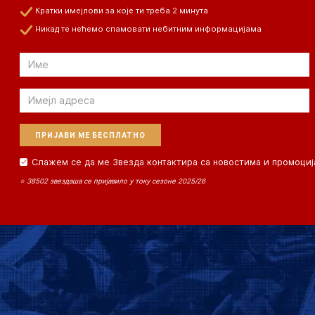
Кратки имејлови за које ти треба 2 минута
Никад те нећемо спамовати небитним информацијама
Email
Email
Слажем се да ме Звезда контактира са новостима и промоциј
⭐ 38502 звездаша се пријавило у току сезоне 2025/26