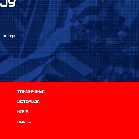
ЈУ
 награде
Такмичења
историја
Клуб
Карте