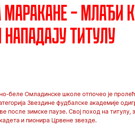
а Маракане – Млађи 
 нападају титулу
но-беле Омладинске школе отпочео је пролећ
категорија Звездине фудбалске академије оди
е после зимске паузе. Свој поход на титулу, 
кадета и пионира Црвене звезде.