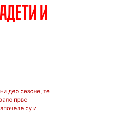
кадети и
ни део сезоне, те
грало прве
започеле су и