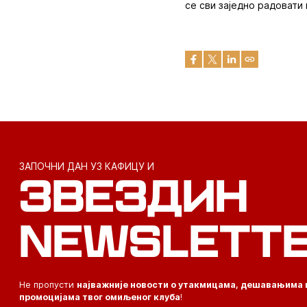
се сви заједно радовати
ЗАПОЧНИ ДАН УЗ КАФИЦУ И
ЗВЕЗДИН
NEWSLETT
Не пропусти
најважније новости о утакмицама, дешавањима 
промоцијама твог омиљеног клуба
!