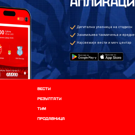
АПЛИКАЦИ
Дигитална улазница на стадион
Занимљива такмичења и вредне
Најсвежије вести и меч центар
Вести
резултати
ТИМ
продавница