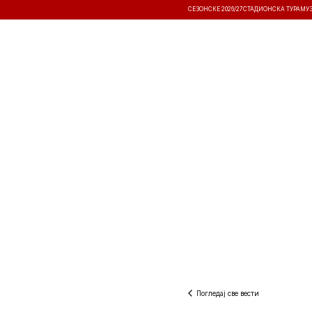
СЕЗОНСКЕ 2026/27
СТАДИОНСКА ТУРА
МУ
ВЕСТИ
ТАКМИЧЕЊА
РЕЗУЛТА
Погледај све вести