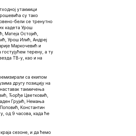
тходној утакмици
Урошевића су тако
 Црвено-бели се тренутно
ђих кадета Урош
ћ, Матеја Остојић,
ић, Урош Илић, Андреј
арије Маркочевић и
 гостујућем терену, а ту
езда ТВ-у, као и на
 ремизирали са екипом
узима другу позицију на
д наставак такмичења
вић, Ђорђе Цветковић,
аден Грујић, Немања
 Поповић, Константин
у, од 9 часова, када ће
 краја сезоне, и да ћемо