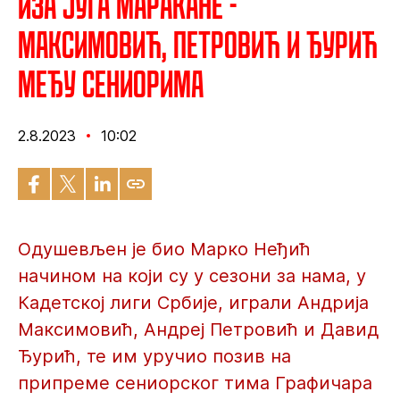
Иза југа Маракане -
Максимовић, Петровић и Ђурић
међу сениорима
2.8.2023
10:02
Одушевљен је био Марко Неђић
начином на који су у сезони за нама, у
Кадетској лиги Србије, играли Андрија
Максимовић, Андреј Петровић и Давид
Ђурић, те им уручио позив на
припреме сениорског тима Графичара