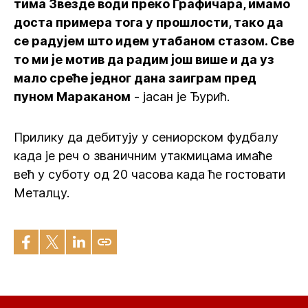
тима Звезде води преко Графичара, имамо
доста примера тога у прошлости, тако да
се радујем што идем утабаном стазом. Све
то ми је мотив да радим још више и да уз
мало среће једног дана заиграм пред
пуном Мараканом
- јасан је Ђурић.
Прилику да дебитују у сениорском фудбалу
када је реч о званичним утакмицама имаће
већ у суботу од 20 часова када ће гостовати
Металцу.