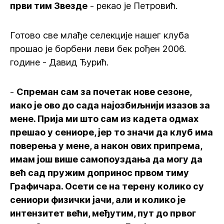
први тим Звезде
- рекао је Петровић.
Готово све млађе селекције нашег клуба
прошао је борбени леви бек рођен 2006.
године - Давид Ђурић.
-
Спреман сам за почетак нове сезоне,
иако је ово до сада најозбиљнији изазов за
мене. Прија ми што сам из кадета одмах
прешао у сениоре, јер то значи да клуб има
поверења у мене, а након ових припрема,
имам још више самопоуздања да могу да
већ сад пружим допринос првом тиму
Графичара. Осети се на терену колико су
сениори физички јачи, али и колико је
интензитет већи, међутим, пут до првог