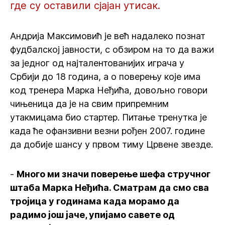
где су оставили сјајан утисак.
Андрија Максимовић је већ надалеко познат
фудбалској јавности, с обзиром на то да важи
за једног од најталентованијих играча у
Србији до 18 година, а о поверењу које има
код тренера Марка Неђића, довољно говори
чињеница да је на свим припремним
утакмицама био стартер. Питање тренутка је
када ће офанзивни везни рођен 2007. године
да добије шансу у првом тиму Црвене звезде.
-
Много ми значи поверење шефа стручног
штаба Марка Неђића. Сматрам да смо сва
тројица у годинама када морамо да
радимо још јаче, упијамо савете од