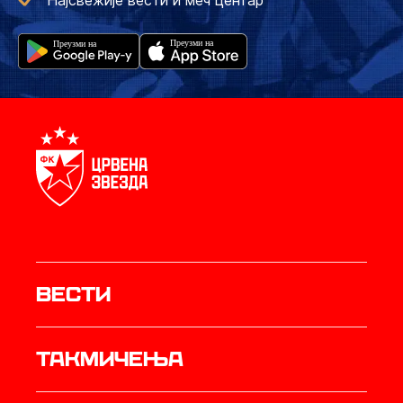
Најсвежије вести и меч центар
Вести
Такмичења