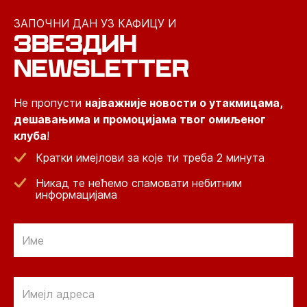
ЗАПОЧНИ ДАН УЗ КАФИЦУ И
ЗВЕЗДИН
NEWSLETTER
Не пропусти
најважније новости о утакмицама,
дешавањима и промоцијама твог омиљеног
клуба
!
Кратки имејлови за које ти треба 2 минута
Никад те нећемо спамовати небитним
информацијама
Email
Email