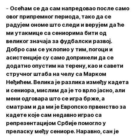
-
Осећам се да сам напредовао после само
овог припремног периода, тако да се
радујем ономе што следи и верујем да ће
ми утакмице са сениорима бити од
великог значаја за фудбалски развој.
Добро сам се уклопио у тим, погоци и
асистенције су само допринели да се
додатно опустим на терену, као и савети
стручног штаба на челу са Марком
Неђићем. Велика је разлика између кадета
и сениора, мислим да је то врло јасно, али
мени одговара што се игра брже, а
сматрам и да ми је Европско првенство за
кадете које сам недавно играо са
репрезентацијом Србије помогло у
преласку међу сениоре. Наравно, сан је