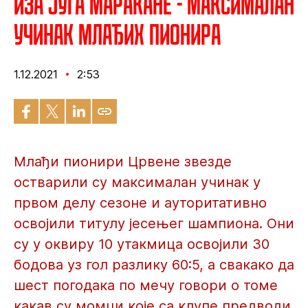
Иза југа Маракане - Максималан
учинак млађих пионира
1.12.2021
2:53
Млађи пионири Црвене звезде
остварили су максималан учинак у
првом делу сезоне и ауторитативно
освојили титулу јесењег шампиона. Они
су у оквиру 10 утакмица освојили 30
бодова уз гол разлику 60:5, а свакако да
шест погодака по мечу говори о томе
какав су момци које са клупе предводи