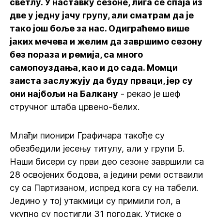
светлу. У наставку сезоне, лига се спаја из
две у једну јачу групу, али сматрам да је
тако још боље за нас. Одиграћемо више
јаких мечева и желим да завршимо сезону
без пораза и ремија, са много
самопоуздања, као и до сада. Момци
заиста заслужују да буду прваци, јер су
они најбољи на Балкану
- рекао је шеф
стручног штаба црвено-белих.
Млађи пионири Графичара такође су
обезбедили јесењу титулу, али у групи Б.
Наши бисери су први део сезоне завршили са
28 освојених бодова, а једини реми остваили
су са Партизаном, испред кога су на табели.
Једино у тој утакмици су примили гол, а
укупно су постигли 31 погодак. Утиске о