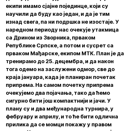
екипи имамо сјајне појединце, који су
научили да буду као један, и да је тим
изнад свега, па ни подршка не изостаје. У
наредном периоду нас очекује утакмица
са Дрином из Зворника, прваком
Републике Српске, а потом и сусрет са
прваком Мађарске, екипом МТК. План је да
тренирамо до 25. децембра, и да након
тога одемо на заслужени одмор, све до
краја јануара, када је планиран почетак
припрема. На самом почетку припрема
очекујемо два појачања, тако да ћемо
сигурно бити још компактнији и јачи. У
плану су и два међународна турнира, у
фебруару и априлу, и то ће бити одлична
прилика да се момци покажу у правом