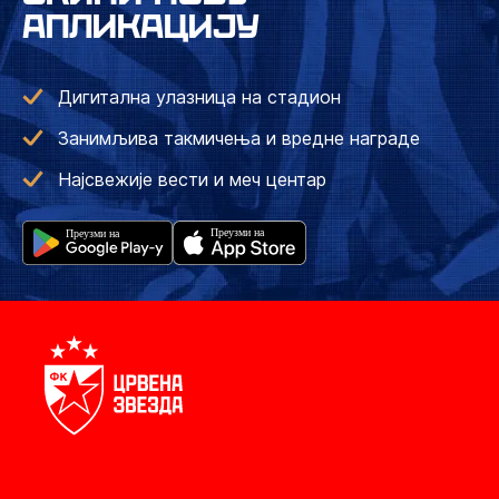
АПЛИКАЦИЈУ
Дигитална улазница на стадион
Занимљива такмичења и вредне награде
Најсвежије вести и меч центар