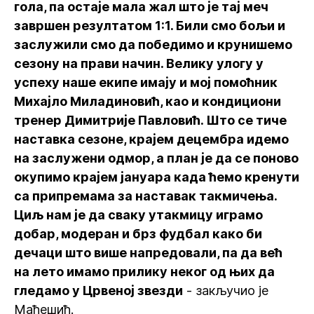
гола, па остаје мала жал што је тај меч
завршен резултатом 1:1. Били смо бољи и
заслужили смо да победимо и крунишемо
сезону на прави начин. Велику улогу у
успеху наше екипе имају и мој помоћник
Михајло Миладиновић, као и кондициони
тренер Димитрије Павловић. Што се тиче
наставка сезоне, крајем децембра идемо
на заслужени одмор, а план је да се поново
окупимо крајем јануара када ћемо кренути
са припремама за наставак такмичења.
Циљ нам је да сваку утакмицу играмо
добар, модеран и брз фудбал како би
дечаци што више напредовали, па да већ
на лето имамо прилику неког од њих да
гледамо у Црвеној звезди
- закључио је
Маћешић.