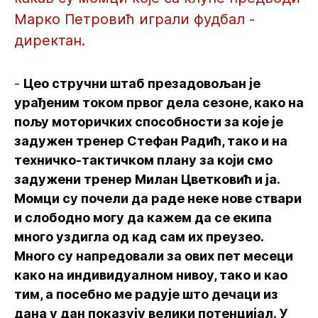
Марко Петровић играли фудбал -
директан.
-
Цео стручни штаб презадовољан је
урађеним током првог дела сезоне, како на
пољу моторичких способности за које је
задужен тренер Стефан Радић, тако и на
техничко-тактичком плану за који смо
задужени тренер Милан Цветковић и ја.
Момци су почели да раде неке нове ствари
и слободно могу да кажем да се екипа
много уздигла од кад сам их преузео.
Много су напредовали за ових пет месеци
како на индивидуалном нивоу, тако и као
тим, а посебно ме радује што дечаци из
дана у дан показују велики потенцијал. У