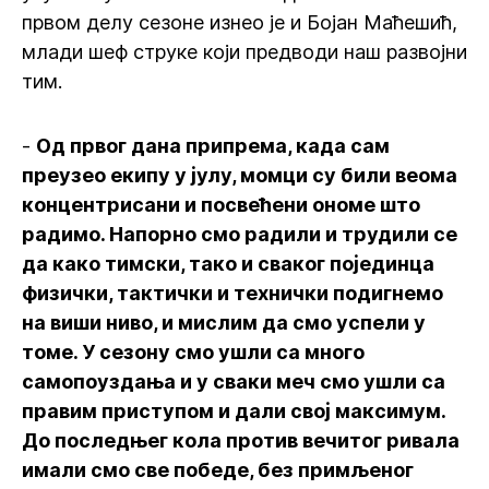
првом делу сезоне изнео је и Бојан Маћешић,
млади шеф струке који предводи наш развојни
тим.
-
Од првог дана припрема, када сам
преузео екипу у јулу, момци су били веома
концентрисани и посвећени ономе што
радимо. Напорно смо радили и трудили се
да како тимски, тако и сваког појединца
физички, тактички и технички подигнемо
на виши ниво, и мислим да смо успели у
томе. У сезону смо ушли са много
самопоуздања и у сваки меч смо ушли са
правим приступом и дали свој максимум.
До последњег кола против вечитог ривала
имали смо све победе, без примљеног