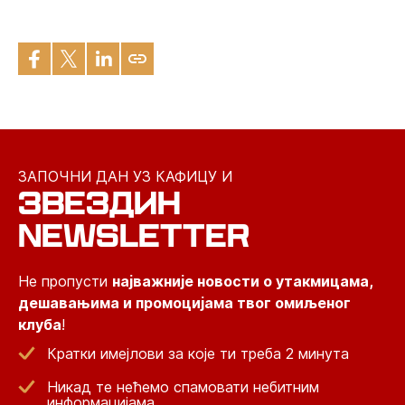
ЗАПОЧНИ ДАН УЗ КАФИЦУ И
ЗВЕЗДИН
NEWSLETTER
Не пропусти
најважније новости о утакмицама,
дешавањима и промоцијама твог омиљеног
клуба
!
Кратки имејлови за које ти треба 2 минута
Никад те нећемо спамовати небитним
информацијама