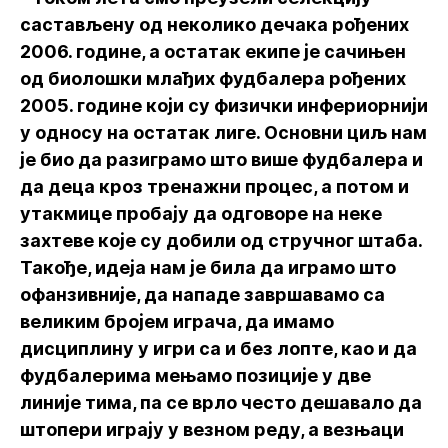
састављену од неколико дечака рођених
2006. године, а остатак екипе је сачињен
од биолошки млађих фудбалера рођених
2005. године који су физички инфериорнији
у односу на остатак лиге. Основни циљ нам
је био да разиграмо што више фудбалера и
да деца кроз тренажни процес, а потом и
утакмице пробају да одговоре на неке
захтеве које су добили од стручног штаба.
Такође, идеја нам је била да играмо што
офанзивније, да нападе завршавамо са
великим бројем играча, да имамо
дисциплину у игри са и без лопте, као и да
фудбалерима мењамо позиције у две
линије тима, па се врло често дешавало да
штопери играју у везном реду, а везњаци