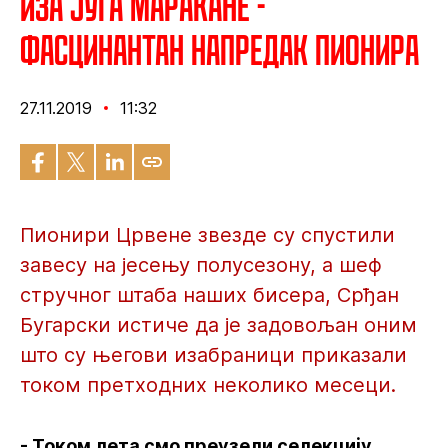
Иза југа Маракане -
Фасцинантан напредак пионира
27.11.2019
11:32
Пионири Црвене звезде су спустили
завесу на јесењу полусезону, а шеф
стручног штаба наших бисера, Срђан
Бугарски истиче да је задовољан оним
што су његови изабраници приказали
током претходних неколико месеци.
- Током лета смо преузели селекцију