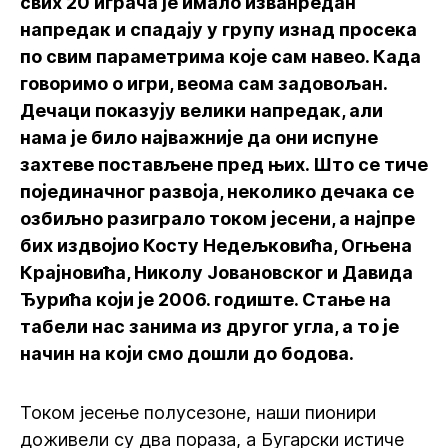
свих 20 играча је имало изванредан
напредак и спадају у групу изнад просека
по свим параметрима које сам навео. Када
говоримо о игри, веома сам задовољан.
Дечаци показују велики напредак, али
нама је било најважније да они испуне
захтеве постављене пред њих. Што се тиче
појединачног развоја, неколико дечака се
озбиљно разиграло током јесени, а најпре
бих издвојио Косту Недељковића, Огњена
Крајновића, Николу Јовановског и Давида
Ђурића који је 2006. годиште. Стање на
табели нас занима из другог угла, а то је
начин на који смо дошли до бодова.
Током јесење полусезоне, наши пионири
доживели су два пораза, а Бугарски истиче