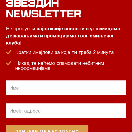
ЗВЕЗДИН
NEWSLETTER
Не пропусти
најважније новости о утакмицама,
дешавањима и промоцијама твог омиљеног
клуба
!
Кратки имејлови за које ти треба 2 минута
Никад те нећемо спамовати небитним
информацијама
Email
Email