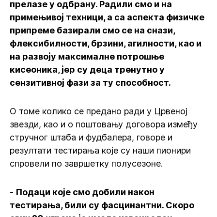
прелазе у одбрану. Радили смо и на
примењивој техници, а са аспекта физичке
припреме базирали смо се на снази,
флексибилности, брзини, агилности, као и
на развоју максималне потрошње
кисеоника, јер су деца тренутно у
сензитивној фази за ту способност.
О томе колико се предано ради у Црвеној
звезди, као и о поштовању договора између
стручног штаба и фудбалера, говоре и
резултати тестирања које су наши пионири
спровели по завршетку полусезоне.
-
Подаци које смо добили након
тестирања, били су фасцинантни. Скоро