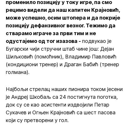
променило позицију у току игре, па смо
рецимо видели да наш капитен Крајновић,
може успешно, осим штопера и да покрије
позицију дефанзивног везног. Тежимо да
стварамо играче за први тим и не
одустајемо од тог изазова -
подвукао је
Бугарски чији стручни штаб чине још: Дејан
Шиљковић (помоћник), Владимир Павловић
(кондициони тренер) и Драган Бабић (тренер
голмана).
Најбољи стрелац наших пионира током јесени
је Андреј Шкобаљ са 24 постигнута поготка,
док су се као асистенти издвојили Петар
Сукачев и Огњен Крајновић са шест пасова
који су претворени у гол.