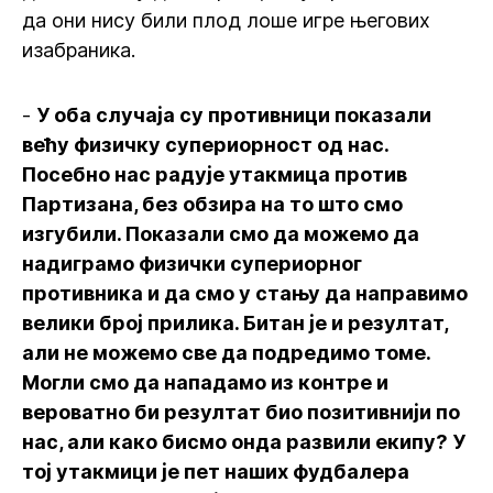
да они нису били плод лоше игре његових
изабраника.
-
У оба случаја су противници показали
већу физичку супериорност од нас.
Посебно нас радује утакмица против
Партизана, без обзира на то што смо
изгубили. Показали смо да можемо да
надиграмо физички супериорног
противника и да смо у стању да направимо
велики број прилика. Битан је и резултат,
али не можемо све да подредимо томе.
Могли смо да нападамо из контре и
вероватно би резултат био позитивнији по
нас, али како бисмо онда развили екипу? У
тој утакмици је пет наших фудбалера