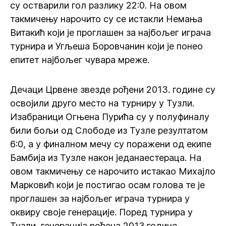
су остварили гол разлику 22:0. На овом
такмичењу нарочито су се истакли Немања
Витакић који је проглашен за најбољег играча
турнира и Угљеша Боровчанин који је понео
епитет најбољег чувара мреже.
Дечаци Црвене звезде рођени 2013. године су
освојили друго место на турниру у Тузли.
Изабраници Огњена Пурића су у полуфиналу
били бољи од Слободе из Тузле резултатом
6:0, а у финалном мечу су поражени од екипе
Бамбија из Тузле након једанаестераца. На
овом такмичењу се нарочито истакао Михајло
Марковић који је постигао осам голова те је
проглашен за најбољег играча турнира у
оквиру своје генерације. Поред турнира у
Тузли, генерација рођена 2013.године