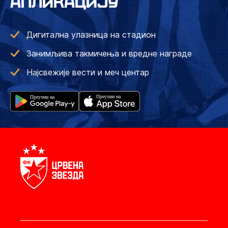
АПЛИКАЦИЈУ
Дигитална улазница на стадион
Занимљива такмичења и вредне награде
Најсвежије вести и меч центар