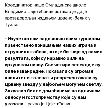
Координатор наше Омладинске школе
Владимир Цвјетићанин истакао је да је
презадовољан издањем црвено-белих у
Тузли.
- Изузетно сам задовољан овим турниром,
првенствено понашањем наших играча и
стручних штабова, што је битније од самих
резултата, који су наравно били на
врхунском нивоу. Све четири селекције су
биле изванредне. Показали су огроман
квалитет и таленат и репрезентовали су
Црвену звезду у најбољем могућем светлу.
Захвалио бих се домаћинима на одличном
односу и гостопримству које су нам
указали –
рекао је Цвјетићанин.