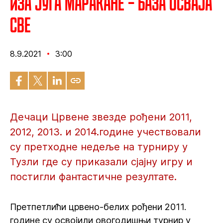
Иза југа Маракане – База осваја
све
8.9.2021
3:00
Дечаци Црвене звезде рођени 2011,
2012, 2013. и 2014.године учествовали
су претходне недеље на турниру у
Тузли где су приказали сјајну игру и
постигли фантастичне резултате.
Претпетлићи црвено-белих рођени 2011.
године су освојили овогодишњи турнир у