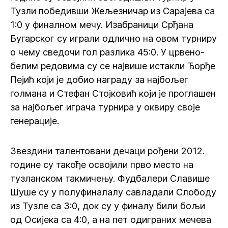
Тузли победивши Жељезничар из Сарајева са
1:0 у финалном мечу. Изабраници Срђана
Бугарског су играли одлично на овом турниру
о чему сведочи гол разлика 45:0. У црвено-
белим редовима су се највише истакли Ђорђе
Пејић који је добио награду за најбољег
голмана и Стефан Стојковић који је проглашен
за најбољег играча турнира у оквиру своје
генерације.
Звездини талентовани дечаци рођени 2012.
године су такође освојили прво место на
тузланском такмичењу. Фудбалери Славише
Шуше су у полуфиналалу савладали Слободу
из Тузле са 3:0, док су у финалу били бољи
од Осијека са 4:0, а на пет одиграних мечева