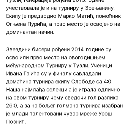
учествовала је и на турниру у Зрењанину.
Екипу је предводио Марко Матић, помоћник
Огњена Пурића, а прво место је освојено на
доминантан начин.
Звездини бисери рођени 2014. године су
освојили прво место на овогодишњем
међународном Турниру у Тузли. Ученици
Ивана Гајића су у финалу савладали
домаћина турнира екипу Слободе са 4:0.
Наша најмлађа селекција је играла одлично
на овом турниру чему сведочи гол разлика
26:0, а за најбољег голмана турнира изабран
је млади талентовани чувар мреже Урош
Познић.