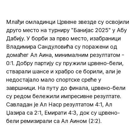
Млађи омладинци Црвене звезде су освојили
друго место на турниру "Банијас 2025" у Абу
Дабију. У борби за прво место, изабраници
Владимира Сандуловића су поражени од
домаћег Ал Аина, минималним резултатом -
0:1. Добру партију су пружили црвено-бели,
стварали шансе и храбро се борили, али је
недостајало мало спортске среће у
завршници. На путу до финала, црвено-бели
су редом бележили импресивне резултате.
Савладан је Ал Наср резултатом 4:1, Ал
Џазира са 2:1, Емирати 4:3, док су црвено-
бели ремизирали са Ал Аином (2:2).