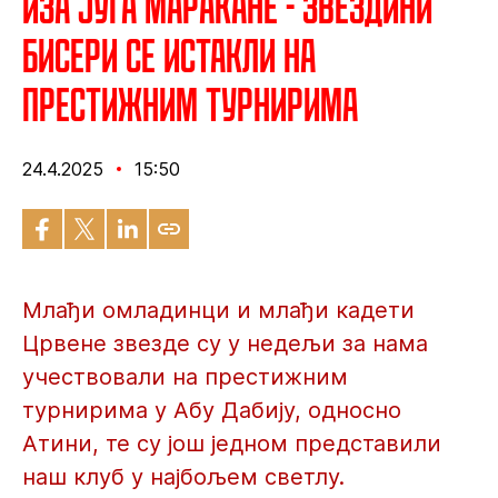
Иза југа Маракане - Звездини
бисери се истакли на
престижним турнирима
24.4.2025
15:50
Млађи омладинци и млађи кадети
Црвене звезде су у недељи за нама
учествовали на престижним
турнирима у Абу Дабију, односно
Атини, те су још једном представили
наш клуб у најбољем светлу.