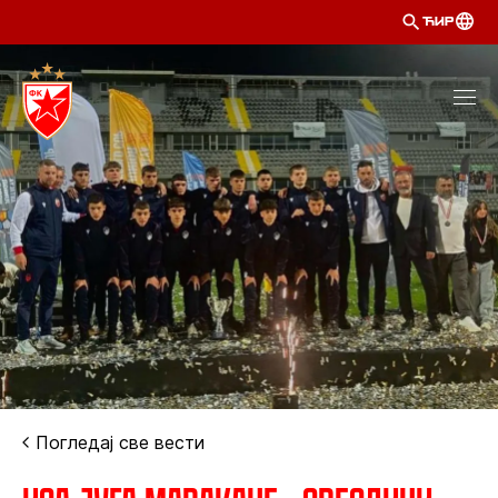
ЋИР
Погледај све вести