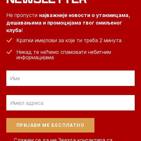
Не пропусти
најважније новости о утакмицама,
дешавањима и промоцијама твог омиљеног
клуба
!
Кратки имејлови за које ти треба 2 минута
Никад те нећемо спамовати небитним
информацијама
Email
Email
Слажем се да ме Звезда контактира са