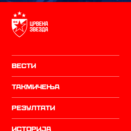
Вести
Такмичења
резултати
историја