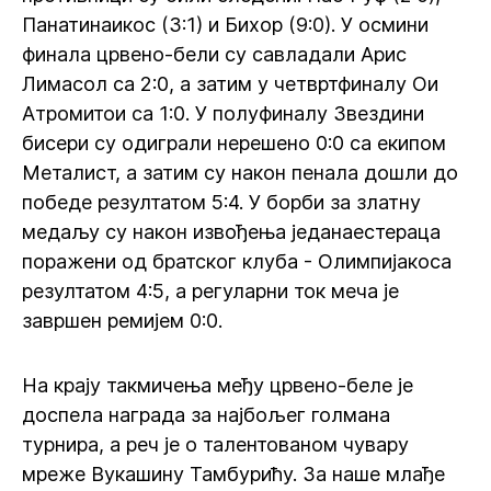
Панатинаикос (3:1) и Бихор (9:0). У осмини
финала црвено-бели су савладали Арис
Лимасол са 2:0, а затим у четвртфиналу Ои
Атромитои са 1:0. У полуфиналу Звездини
бисери су одиграли нерешено 0:0 са екипом
Металист, а затим су након пенала дошли до
победе резултатом 5:4. У борби за златну
медаљу су након извођења једанаестераца
поражени од братског клуба - Олимпијакоса
резултатом 4:5, а регуларни ток меча је
завршен ремијем 0:0.
На крају такмичења међу црвено-беле је
доспела награда за најбољег голмана
турнира, а реч је о талентованом чувару
мреже Вукашину Тамбурићу. За наше млађе