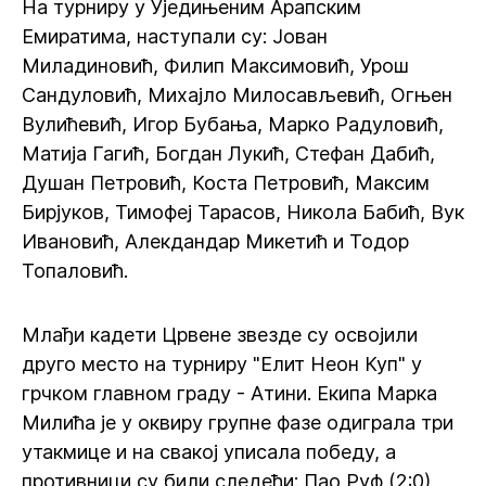
На турниру у Уједињеним Арапским
Емиратима, наступали су: Јован
Миладиновић, Филип Максимовић, Урош
Сандуловић, Михајло Милосављевић, Огњен
Вулићевић, Игор Бубања, Марко Радуловић,
Матија Гагић, Богдан Лукић, Стефан Дабић,
Душан Петровић, Коста Петровић, Максим
Бирјуков, Тимофеј Тарасов, Никола Бабић, Вук
Ивановић, Алекдандар Микетић и Тодор
Топаловић.
Млађи кадети Црвене звезде су освојили
друго место на турниру "Елит Неон Куп" у
грчком главном граду - Атини. Екипа Марка
Милића је у оквиру групне фазе одиграла три
утакмице и на свакој уписала победу, а
противници су били следећи: Пао Руф (2:0),