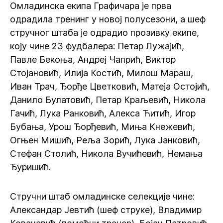
Омладинска екипа Графичара је прва
одрадила тренинг у новој полусезони, а шеф
стручног штаба је одрадио прозивку екипе,
коју чине 23 фудбалера: Петар Лужајић,
Павле Бекоња, Андреј Чапрић, Виктор
Стојановић, Илија Костић, Милош Мараш,
Иван Трач, Ђорђе Цветковић, Матеја Остојић,
Данило Булатовић, Петар Краљевић, Никола
Гачић, Лука Ранковић, Алекса Ћитић, Игор
Бубања, Урош Ђорђевић, Миња Кнежевић,
Огњен Мишић, Реља Зорић, Лука Јанковић,
Стефан Столић, Никола Вучићевић, Немања
Ђуришић.
Стручни штаб омладинске селекције чине:
Александар Јевтић (шеф струке), Владимир