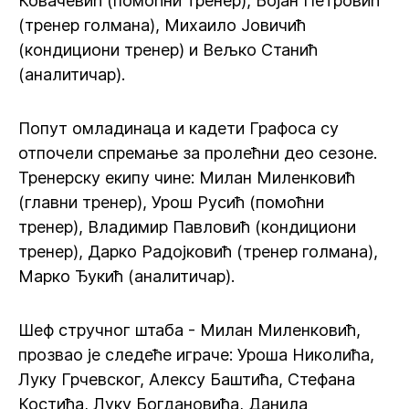
Ковачевић (помоћни тренер), Бојан Петровић
(тренер голмана), Михаило Јовичић
(кондициони тренер) и Вељко Станић
(аналитичар).
Попут омладинаца и кадети Графоса су
отпочели спремање за пролећни део сезоне.
Тренерску екипу чине: Милан Миленковић
(главни тренер), Урош Русић (помоћни
тренер), Владимир Павловић (кондициони
тренер), Дарко Радојковић (тренер голмана),
Марко Ђукић (аналитичар).
Шеф стручног штаба - Милан Миленковић,
прозвао је следеће играче: Уроша Николића,
Луку Грчевског, Алексу Баштића, Стефана
Костића, Луку Богдановића, Данила