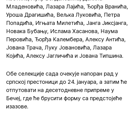
Младеновића, Лазара Лајића, Ђорђа Вранића,
Уроша Драгишића, Вељка Луковића, Петра
Попадића, Игњата Милетића, Јанга Јиксјанга,
Новака Бубању, Ислама Хасанова, Наума
Перовића, Ђорђа Калембера, Алексу Антића,
Јована Трача, Луку Јовановића, Лазара
Којића, Алексу Јагличића и Јована Типшина.
Обе селекције сада очекује напоран рад у
српској престоници до 24. јануара, а затим ће
отпутовати на десетодневне припреме у
Бечеј, где ће брусити форму са предстојеће
изазове.