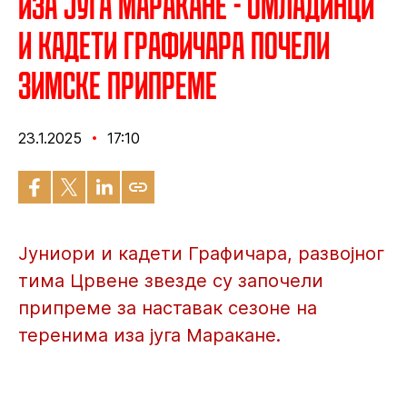
Иза југа Маракане - Омладинци
и кадети Графичара почели
зимске припреме
23.1.2025
17:10
Јуниори и кадети Графичара, развојног
тима Црвене звезде су започели
припреме за наставак сезоне на
теренима иза југа Маракане.