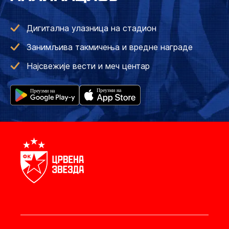
Дигитална улазница на стадион
Занимљива такмичења и вредне награде
Најсвежије вести и меч центар