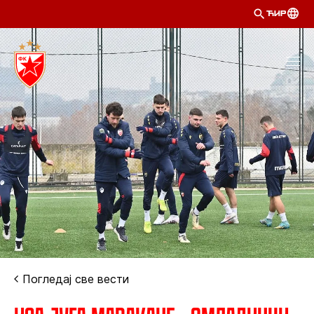
ЋИР
Погледај све вести