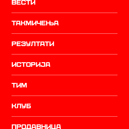
Вести
Такмичења
резултати
историја
ТИМ
Клуб
продавница