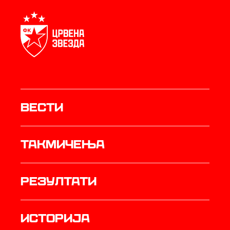
Вести
Такмичења
резултати
историја