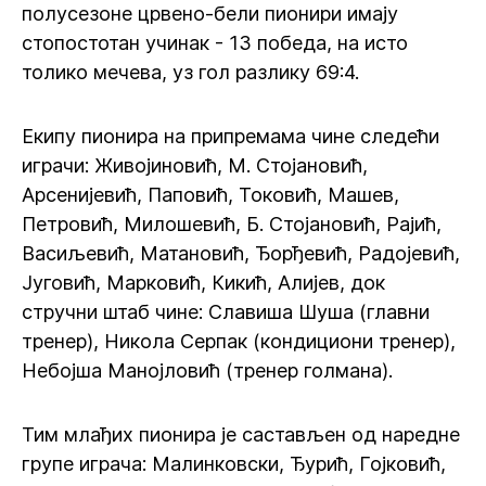
полусезоне црвено-бели пионири имају
стопостотан учинак - 13 победа, на исто
толико мечева, уз гол разлику 69:4.
Екипу пионира на припремама чине следећи
играчи: Живојиновић, М. Стојановић,
Арсенијевић, Паповић, Токовић, Машев,
Петровић, Милошевић, Б. Стојановић, Рајић,
Васиљевић, Матановић, Ђорђевић, Радојевић,
Југовић, Марковић, Кикић, Алијев, док
стручни штаб чине: Славиша Шуша (главни
тренер), Никола Серпак (кондициони тренер),
Небојша Манојловић (тренер голмана).
Тим млађих пионира је састављен од наредне
групе играча: Малинковски, Ђурић, Гојковић,