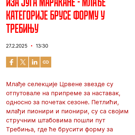
Иза југа Маракане - Млађе
категорије брусе форму у
Требињу
27.2.2025
13:30
Млађе селекције Црвене звезде су
отпутовале на припреме за наставак,
односно за почетак сезоне. Петлићи,
млађи пионири и пионири, су са својим
стручним штабовима пошли пут
Требиња, где ће брусити форму за