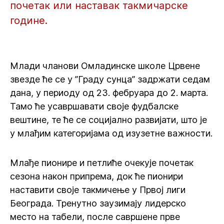
почетак или наставак такмичарске
године.
Млади чланови Омладинске школе Црвене
звезде ће се у ”Граду сунца” задржати седам
дана, у периоду од 23. фебруара до 2. марта.
Тамо ће усавршавати своје фудбалске
вештине, те ће се социјално развијати, што је
у млађим категоријама од изузетне важности.
Млађе пионире и петлиће очекује почетак
сезона након припрема, док ће пионири
наставити своје такмичење у Првој лиги
Београда. Тренутно заузимају лидерско
место на табели, после савршене прве