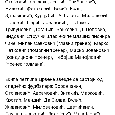
Стојковић, Фаркаш, Јевтић, Прибановић,
Нилевић, Фетаховић, Берић, Ерац,
Здравковић, Курцубић, А. Лакета, Милошевић,
Поповић, Перић, Јовановић, П. Лакета,
Тривуновић, Догањић, Банковић, Д. Поповић,
Видовић. Стручни штаб екипе млаших пионира
чине: Милан Савковић (главни тренер), Марко
Петковић (помоћни тренер), Марко Јовановић
(кондициони тренер), Небојша Манојловић
(тренер голмана).
Екипа петлића Црвене звезде се састоји од
следећих фудбалера: Боровчанин,
Стојановић, Аврамовић, Витакић, Марковић,
Крстић, Мандић, Да Силва, Вулић,
Живановић, Миловановић, Цветићанин,
Глушац, Јанковић, Видојевић, Манојловић,