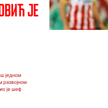
овић је
ош једном
м развојном
ио је шеф