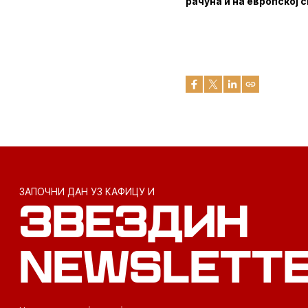
рачуна и на европској с
ЗАПОЧНИ ДАН УЗ КАФИЦУ И
ЗВЕЗДИН
NEWSLETT