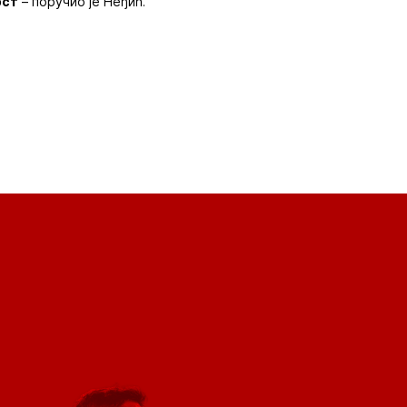
ост
– поручио је Неђић.