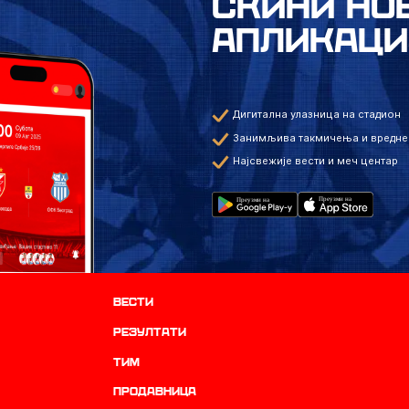
СКИНИ НО
АПЛИКАЦИ
Дигитална улазница на стадион
Занимљива такмичења и вредне
Најсвежије вести и меч центар
Вести
резултати
ТИМ
продавница