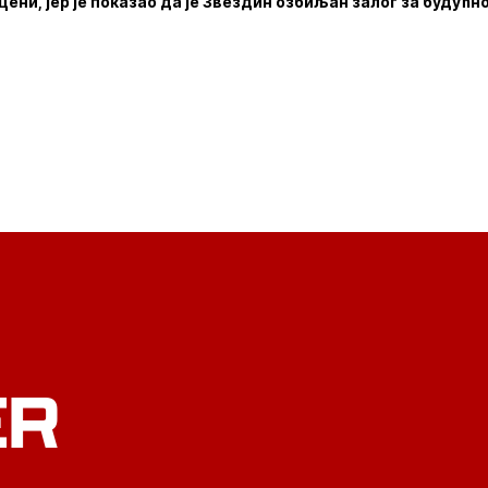
цени, јер је показао да је Звездин озбиљан залог за будућн
ER