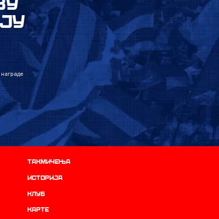
ВУ
ЈУ
 награде
Такмичења
историја
Клуб
Карте