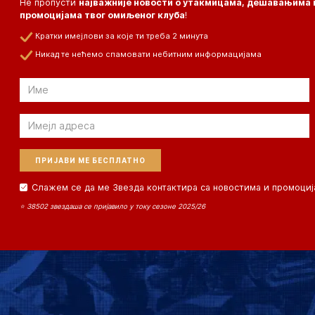
Не пропусти
најважније новости о утакмицама, дешавањима 
промоцијама твог омиљеног клуба
!
Кратки имејлови за које ти треба 2 минута
Никад те нећемо спамовати небитним информацијама
Email
Email
Слажем се да ме Звезда контактира са новостима и промоциј
⭐ 38502 звездаша се пријавило у току сезоне 2025/26