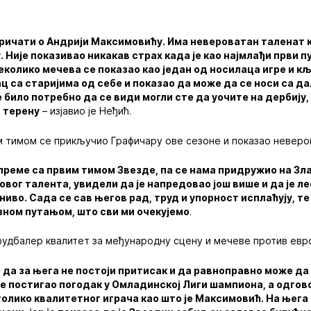
причати о Андрији Максимовићу. Има невероватан таленат 
. Није показивао никакав страх када је као најмлађи први п
еколико мечева се показао као један од носилаца игре и к
ац са старијима од себе и показао да може да се носи са д
је било потребно да се види могли сте да уочите на дербију, 
 терену
– изјавио је Неђић.
м тимом се прикључио Графичару ове сезоне и показао неверо
преме са првим тимом Звезде, па се нама придружио на Зл
вог талента, увидели да је напредовао још више и да је ле
ниво. Сада се сав његов рад, труд и упорност исплаћују, т
зном путањом, што сви ми очекујемо
.
удбалер квалитет за међународну сцену и мечеве против евро
но да за њега не постоји притисак и да равноправно може да 
је постигао погодак у Омладинској Лиги шампиона, а одго
олико квалитетног играча као што је Максимовић. На њега