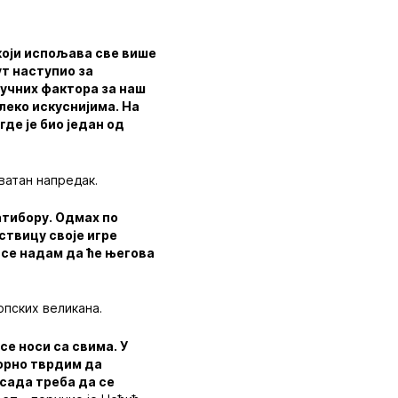
који испољава све више
ут наступио за
ључних фактора за наш
алеко искуснијима. На
где је био један од
ватан напредак.
атибору. Одмах по
ствицу своје игре
е се надам да ће његова
пских великана.
се носи са свима. У
ворно тврдим да
 сада треба да се