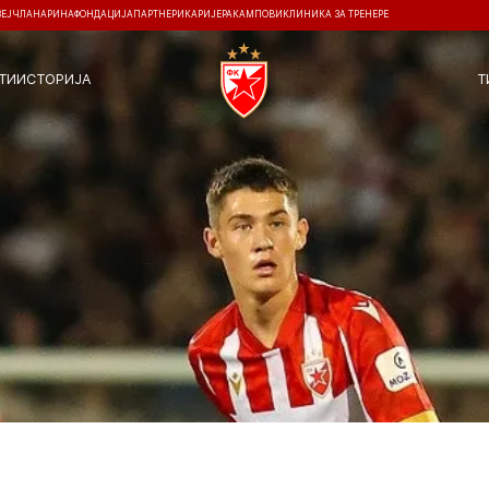
ЗЕЈ
ЧЛАНАРИНА
ФОНДАЦИЈА
ПАРТНЕРИ
КАРИЈЕРА
КАМПОВИ
КЛИНИКА ЗА ТРЕНЕРЕ
ТИ
ИСТОРИЈА
Т