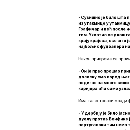
-
Сувишно је било шта 
из утакмице у утакмицу
Графичар и већ после н
тим. Ухватио се у кошт
крају крајева, све што 
најбољих фудбалера на
Након припрема са први
-
Он је прво прошао при
доласку смо поред њего
подигао на много виши 
каријера ићи само узла
Има талентовани млади ф
-
У дербију је било јас
дуелу против Бенфике 
португалски тим нема т