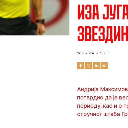
Иза југ
Звездин
26.9.2024
15:05
Андрија Максимови
потврдио да је ве
периоду, као и о 
стручног штаба Г