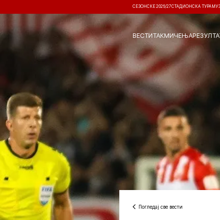
СЕЗОНСКЕ 2026/27
СТАДИОНСКА ТУРА
МУ
ВЕСТИ
ТАКМИЧЕЊА
РЕЗУЛТА
Погледај све вести