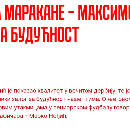
а Маракане – Максим
а будућност
ћ је показао квалитет у вечитом дербију, те ј
лики залог за будућност нашег тима. O његово
првим утакмицама у сениорском фудбалу говор
рафичара – Марко Неђић.