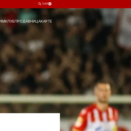
ЋИР
ИМ
КЛУБ
ПРОДАВНИЦА
КАРТЕ