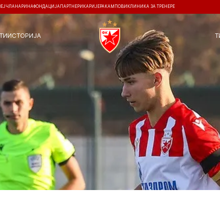
ЗЕЈ
ЧЛАНАРИНА
ФОНДАЦИЈА
ПАРТНЕРИ
КАРИЈЕРА
КАМПОВИ
КЛИНИКА ЗА ТРЕНЕРЕ
ТИ
ИСТОРИЈА
Т