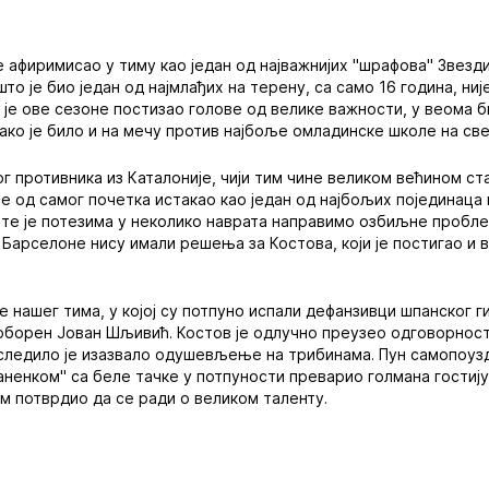
 афиримисао у тиму као један од најважнијих "шрафова" Звез
што је био један од најмлађих на терену, са само 16 година, ни
 је ове сезоне постизао голове од велике важности, у веома
ако је било и на мечу против најбоље омладинске школе на све
г противника из Каталоније, чији тим чине великом већином ста
е од самог почетка истакао као један од најбољих појединаца 
, те је потезима у неколико наврата направимо озбиљне пробл
Барселоне нису имали решења за Костова, који је постигао и 
је нашег тима, у којој су потпуно испали дефанзивци шпанског 
оборен Јован Шљивић. Костов је одлучно преузео одговорност, 
 уследило је изазвало одушевљење на трибинама. Пун самопоузд
паненком" са беле тачке у потпуности преварио голмана гостиј
ом потврдио да се ради о великом таленту.