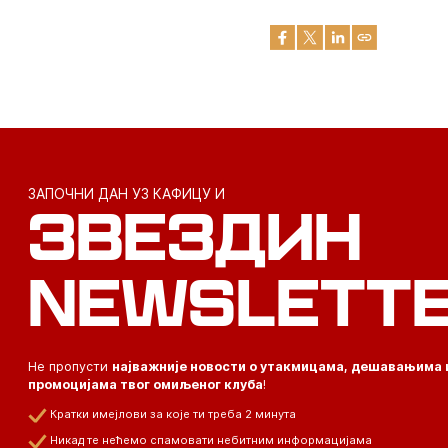
ЗАПОЧНИ ДАН УЗ КАФИЦУ И
ЗВЕЗДИН
NEWSLETT
Не пропусти
најважније новости о утакмицама, дешавањима 
промоцијама твог омиљеног клуба
!
Кратки имејлови за које ти треба 2 минута
Никад те нећемо спамовати небитним информацијама