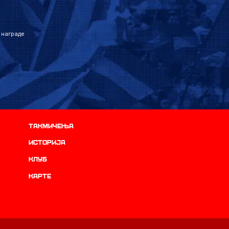
 награде
Такмичења
историја
Клуб
Карте