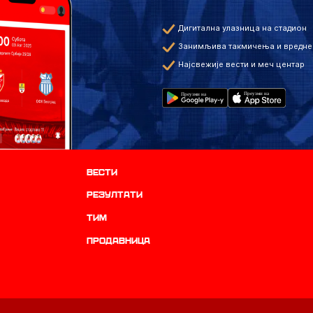
Дигитална улазница на стадион
Занимљива такмичења и вредне
Најсвежије вести и меч центар
Вести
резултати
ТИМ
продавница