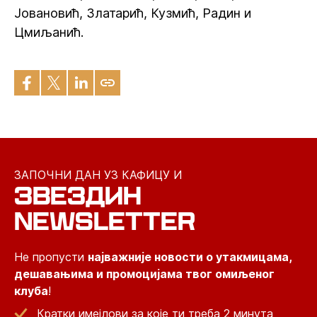
Јовановић, Златарић, Кузмић, Радин и
Цмиљанић.
ЗАПОЧНИ ДАН УЗ КАФИЦУ И
ЗВЕЗДИН
NEWSLETTER
Не пропусти
најважније новости о утакмицама,
дешавањима и промоцијама твог омиљеног
клуба
!
Кратки имејлови за које ти треба 2 минута