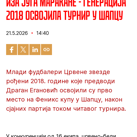
Иза југа Маракане - Генерација
2018 освојила турнир у Шапцу
21.5.2026
14:40
Млади фудбалери Црвене звезде
рођени 2018. године које предводи
Драган Егановић освојили су прво
место на Феникс купу у Шапцу, након
сјајних партија током читавог турнира.
У конкуренцији од 16 екипа, црвено-бели