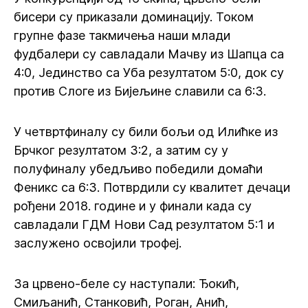
бисери су приказали доминацију. Током
групне фазе такмичења наши млади
фудбалери су савладали Мачву из Шапца са
4:0, Јединство са Уба резултатом 5:0, док су
против Слоге из Бијељине славили са 6:3.
У четвртфиналу су били бољи од Илићке из
Брчког резултатом 3:2, а затим су у
полуфиналу убедљиво победили домаћи
Феникс са 6:3. Потврдили су квалитет дечаци
рођени 2018. године и у финали када су
савладали ГДМ Нови Сад резултатом 5:1 и
заслужено освојили трофеј.
За црвено-беле су наступали: Ђокић,
Смиљанић, Станковић, Роган, Анић,