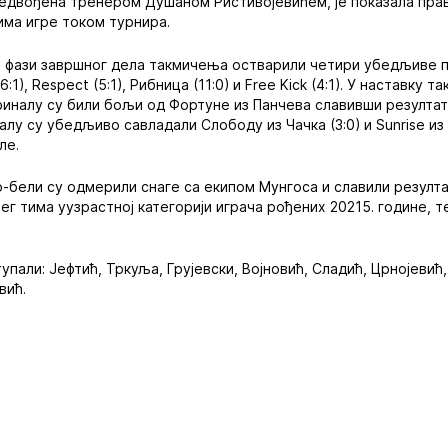
едвођена тренером Душаном Ристивојевићем, је показала прав
има игре током турнира.
ој фази завршног дела такмичења остварили четири убедљиве 
1), Respect (5:1), Рибница (11:0) и Free Kick (4:1). У наставку 
иналу су били бољи од Фортуне из Панчева славивши резултато
алу су убедљиво савладали Слободу из Чачка (3:0) и Sunrise из 
але.
-бели су одмерили снаге са екипом Мунгоса и славили резултат
ег тима уузрастној категорији играча рођених 20215. године, т
упали: Јефтић, Тркуља, Грујевски, Војновић, Сладић, Црнојевић
вић.