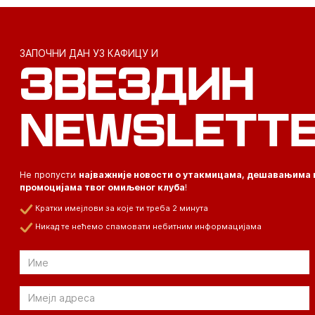
ЗАПОЧНИ ДАН УЗ КАФИЦУ И
ЗВЕЗДИН
NEWSLETT
Не пропусти
најважније новости о утакмицама, дешавањима 
промоцијама твог омиљеног клуба
!
Кратки имејлови за које ти треба 2 минута
Никад те нећемо спамовати небитним информацијама
Email
Email