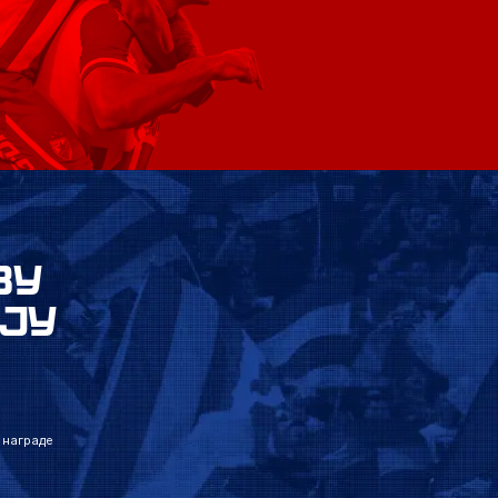
ВУ
ЈУ
 награде