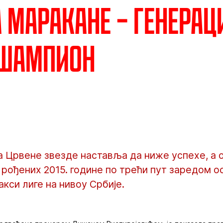
а Маракане – Генерац
 шампион
Црвене звезде наставља да нижe успехе, а ов
 рођених 2015. године по трећи пут заредом о
кси лиге на нивоу Србије.