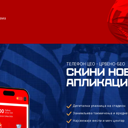
ама
ТЕЛЕФОН ЦЕО - ЦРВЕНО-БЕО
СКИНИ НО
АПЛИКАЦИ
Дигитална улазница на стадион
Занимљива такмичења и вредне
Најсвежије вести и меч центар