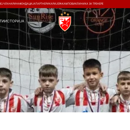
ЗЕЈ
ЧЛАНАРИНА
ФОНДАЦИЈА
ПАРТНЕРИ
КАРИЈЕРА
КАМПОВИ
КЛИНИКА ЗА ТРЕНЕРЕ
ТИ
ИСТОРИЈА
Т