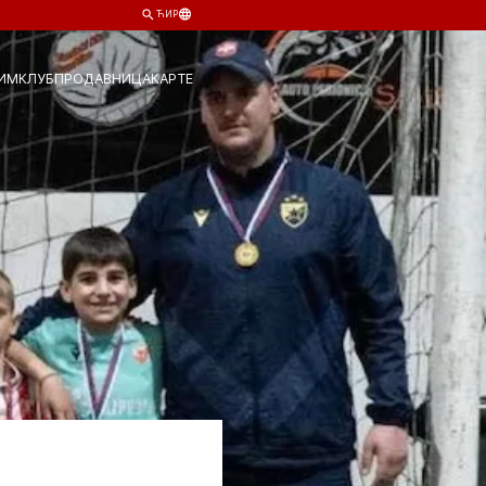
ЋИР
ИМ
КЛУБ
ПРОДАВНИЦА
КАРТЕ