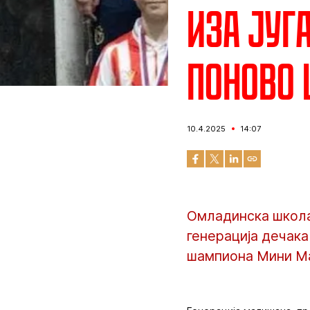
Иза југ
поново
10.4.2025
14:07
Омладинска школа 
генерација дечака
шампиона Мини Ма