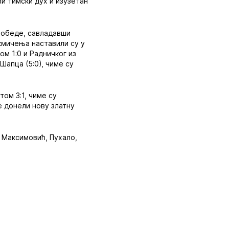
и тимски дух и изузетан
победе, савладавши
такмичења наставили су у
м 1:0 и Радничког из
Шапца (5:0), чиме су
ом 3:1, чиме су
е донели нову златну
, Максимовић, Пухало,