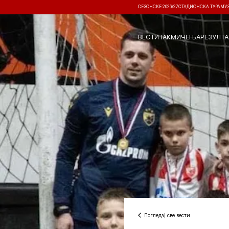
СЕЗОНСКЕ 2026/27
СТАДИОНСКА ТУРА
МУ
ВЕСТИ
ТАКМИЧЕЊА
РЕЗУЛТА
Погледај све вести