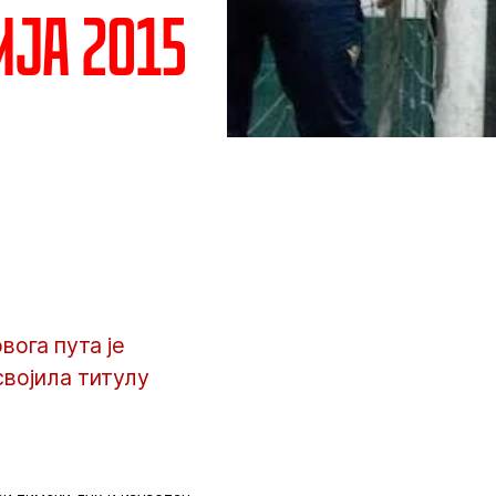
ија 2015
ога пута је
својила титулу