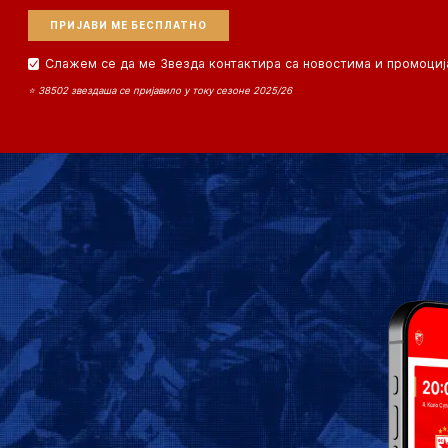
Слажем се да ме Звезда контактира са новостима и промоциј
⭐ 38502 звездаша се пријавило у току сезоне 2025/26