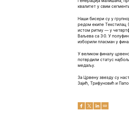
Генерација малишана, пр
квалитет у свим сегмент
Наши бисери су у групн
редом екипе Текстилац (6:
истом ритму — у четвртф
Ваљева са 3:0. У полуфин
изборили пласман у фин
У великом финалу црвено
потврдили статус најбољ
медаљу.
За Црвену звезду су наст
Зајић, Трифуновић и Папо