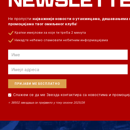
Не пропусти
најважније новости о утакмицама, дешавањима 
промоцијама твог омиљеног клуба
!
Кратки имејлови за које ти треба 2 минута
Никад те нећемо спамовати небитним информацијама
Email
Email
Слажем се да ме Звезда контактира са новостима и промоциј
⭐ 38502 звездаша се пријавило у току сезоне 2025/26