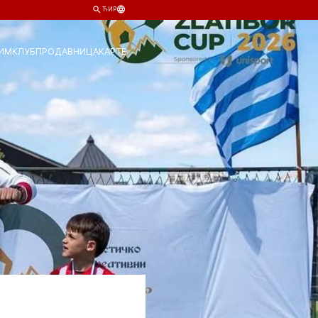
ЋИР
ИМ
КЛУБ
ПРОДАВНИЦА
КАРТЕ