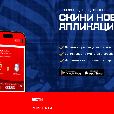
ТЕЛЕФОН ЦЕО - ЦРВЕНО-БЕО
СКИНИ НО
АПЛИКАЦИ
Дигитална улазница на стадион
Занимљива такмичења и вредне
Најсвежије вести и меч центар
Вести
резултати