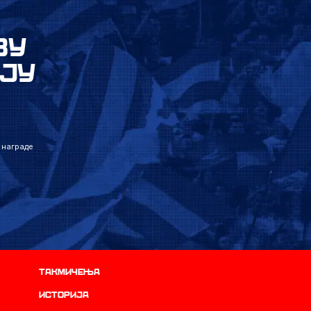
ВУ
ЈУ
 награде
Такмичења
историја