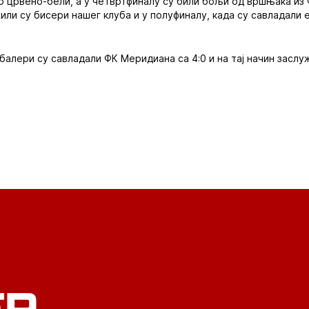
ир црвено-бели, а у четвртфиналу су били бољи од вршњака из 
ли су бисери нашег клуба и у полуфиналу, када су савладали 
балери су савладали ФК Меридиана са 4:0 и на тај начин заслу
ER