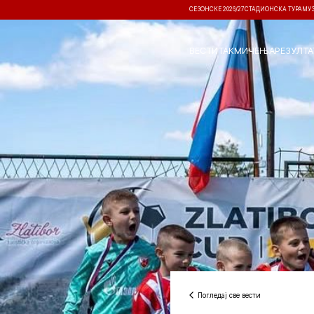
СЕЗОНСКЕ 2026/27
СТАДИОНСКА ТУРА
МУ
ВЕСТИ
ТАКМИЧЕЊА
РЕЗУЛТА
Погледај све вести