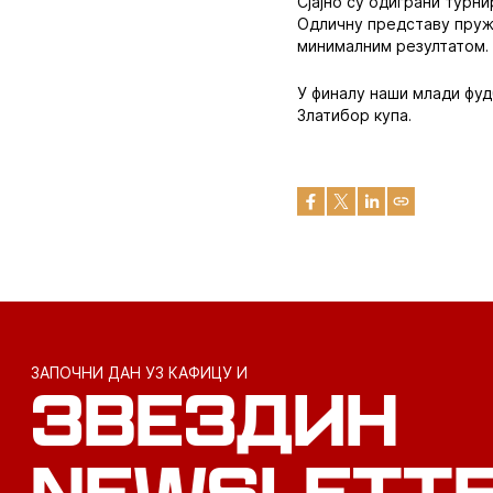
Сјајно су одиграни турн
Одличну представу пружи
минималним резултатом.
У финалу наши млади фуд
Златибор купа.
ЗАПОЧНИ ДАН УЗ КАФИЦУ И
ЗВЕЗДИН
NEWSLETT