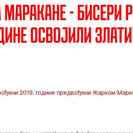
а Маракане - Бисери 
одине освојили Злати
рођени 2019. године предвођени Жарком Марк