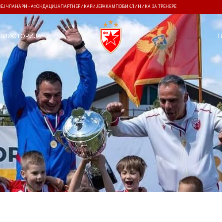
ЗЕЈ
ЧЛАНАРИНА
ФОНДАЦИЈА
ПАРТНЕРИ
КАРИЈЕРА
КАМПОВИ
КЛИНИКА ЗА ТРЕНЕРЕ
ТИ
ИСТОРИЈА
Т