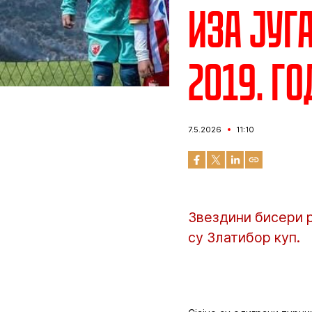
Иза југ
2019. г
7.5.2026
11:10
Звездини бисери 
су Златибор куп.