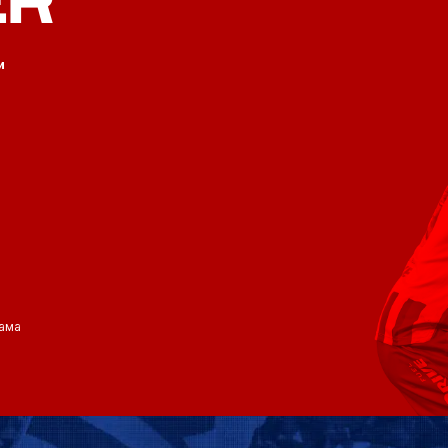
и
ама