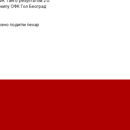
ФК Танго резултатом 2:0.
екипу ОФК Гол Београд
жено подигли пехар