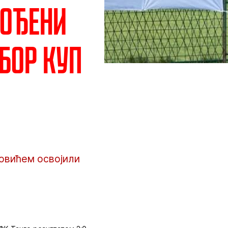
рођени
бор куп
овићем освојили