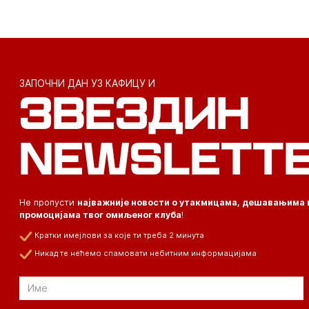
ЗАПОЧНИ ДАН УЗ КАФИЦУ И
ЗВЕЗДИН
NEWSLETT
Не пропусти
најважније новости о утакмицама, дешавањима 
промоцијама твог омиљеног клуба
!
Кратки имејлови за које ти треба 2 минута
Никад те нећемо спамовати небитним информацијама
Email