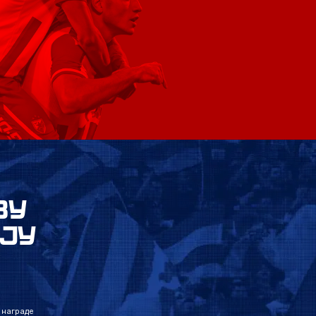
ВУ
ЈУ
 награде