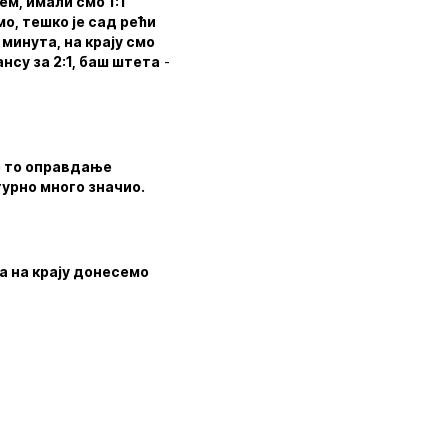
ем, имали смо 1:1
мо, тешко је сад рећи
минута, на крају смо
нсу за 2:1, баш штета
-
е то оправдање
гурно много значио.
а на крају донесемо