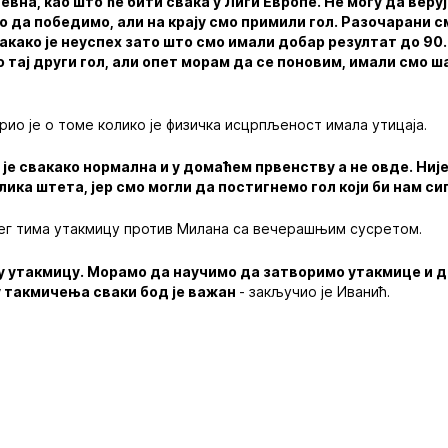
вна, као што ће бити свака у Лиги Европе. Не могу да веруј
мо да победимо, али на крају смо примили гол. Разочарани с
акако је неуспех зато што смо имали добар резултат до 90. 
 тај други гол, али опет морам да се поновим, имали смо ша
рио је о томе колико је физичка исцрпљеност имала утицаја.
е свакако нормална и у домаћем првенству а не овде. Ниј
лика штета, јер смо могли да постигнемо гол који би нам си
шег тима утакмицу против Милана са вечерашњим сусретом.
у утакмицу. Морамо да научимо да затворимо утакмице и д
у такмичења сваки бод је важан
- закључио је Иванић.