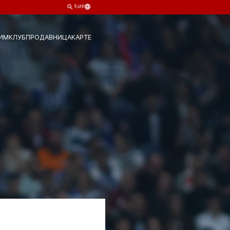
ЋИР
ИМ
КЛУБ
ПРОДАВНИЦА
КАРТЕ