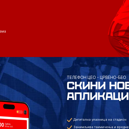
ама
ТЕЛЕФОН ЦЕО - ЦРВЕНО-БЕО
СКИНИ НО
АПЛИКАЦИ
Дигитална улазница на стадион
Занимљива такмичења и вредне