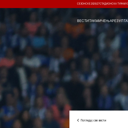
СЕЗОНСКЕ 2026/27
СТАДИОНСКА ТУРА
МУ
ВЕСТИ
ТАКМИЧЕЊА
РЕЗУЛТА
Погледај све вести