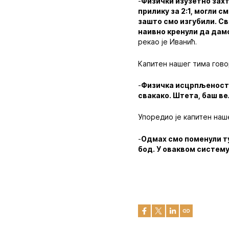
-
Физички изузетно захте
прилику за 2:1, могли с
зашто смо изгубили. Св
наивно кренули да дамо
рекао је Иванић.
Капитен нашег тима гово
-
Физичка исцрпљеност ј
свакако. Штета, баш ве
Упоредио је капитен на
-
Одмах смо поменули т
бод. У оваквом систем