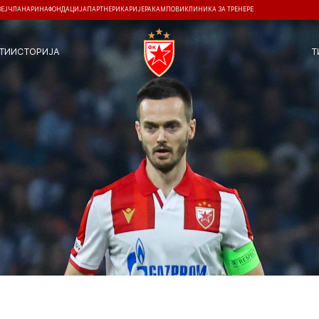
ЗЕЈ
ЧЛАНАРИНА
ФОНДАЦИЈА
ПАРТНЕРИ
КАРИЈЕРА
КАМПОВИ
КЛИНИКА ЗА ТРЕНЕРЕ
ТИ
ИСТОРИЈА
Т