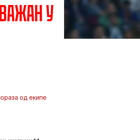
 важан у
пораза од екипе