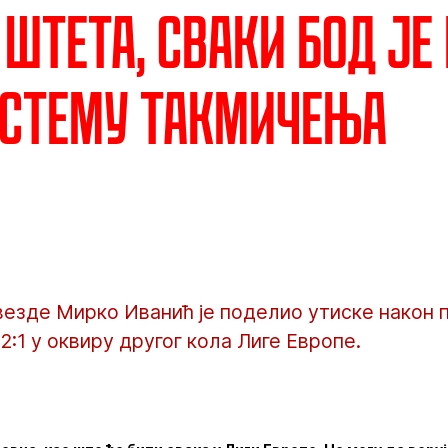
 Штета, сваки бод је
истему такмичења
везде Мирко Иванић је поделио утиске након 
2:1 у оквиру другог кола Лиге Европе.