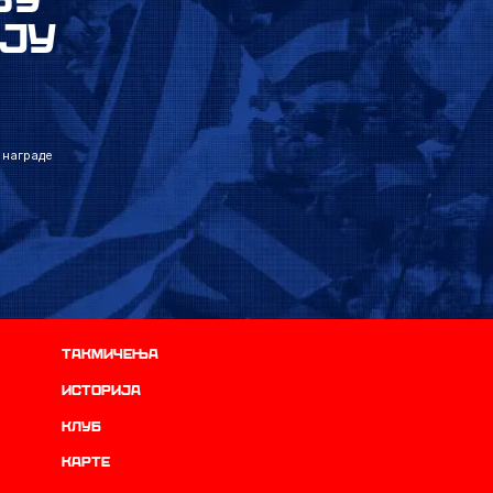
ЈУ
 награде
Такмичења
историја
Клуб
Карте