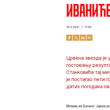
Иваниће
16.5.2021
11:00
Црвена звезда је 
гостовању резулта
Станковића тај ме
је постигао пети г
датих погодака ов
Момак из Бачког Јарка ј