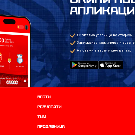
АПЛИКАЦИ
Дигитална улазница на стадион
Занимљива такмичења и вредне
Најсвежије вести и меч центар
Вести
резултати
ТИМ
продавница