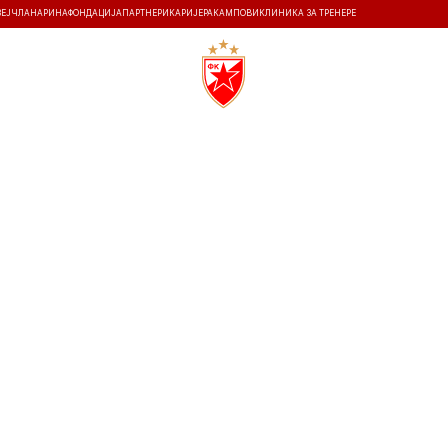
ЗЕЈ
ЧЛАНАРИНА
ФОНДАЦИЈА
ПАРТНЕРИ
КАРИЈЕРА
КАМПОВИ
КЛИНИКА ЗА ТРЕНЕРЕ
ТИ
ИСТОРИЈА
Т