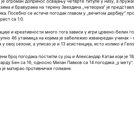
је огроман допринос освајању четврте титуле у низу, а пружао ј
езима и бравурама на терену Звездина „четворка“ је предста
ка. Посебно се истиче погодак главом у „вечитом дербију“ про
рист са 1:0.
ције и креативности много тога зависи у игри црвено-белих г
купно 46 утакмица на којима је забележио изванредан учинак – 
у овој сезони, а уписао је и 13 асистенција, исто колико и Гело
ни број погодака постигли су још и Александар Катаи који је 
арду Бен са 16, односно Милан Павков са 14 погодака „у мету“
а је матирао противничке голмане.