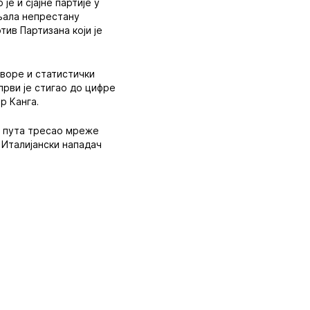
е и сјајне партије у
вљала непрестану
тив Партизана који је
оворе и статистички
први је стигао до цифре
р Канга.
18 пута тресао мреже
. Италијански нападач