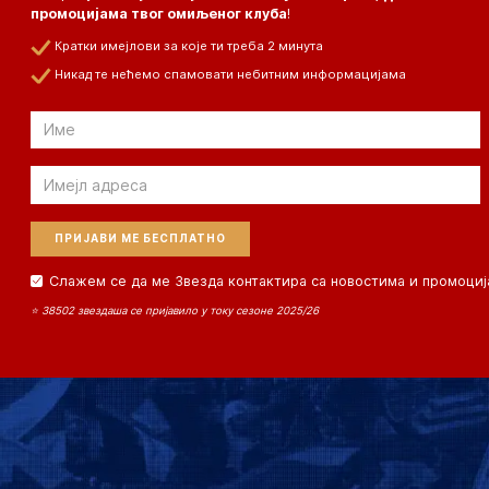
промоцијама твог омиљеног клуба
!
Кратки имејлови за које ти треба 2 минута
Никад те нећемо спамовати небитним информацијама
Email
Email
Слажем се да ме Звезда контактира са новостима и промоциј
⭐ 38502 звездаша се пријавило у току сезоне 2025/26