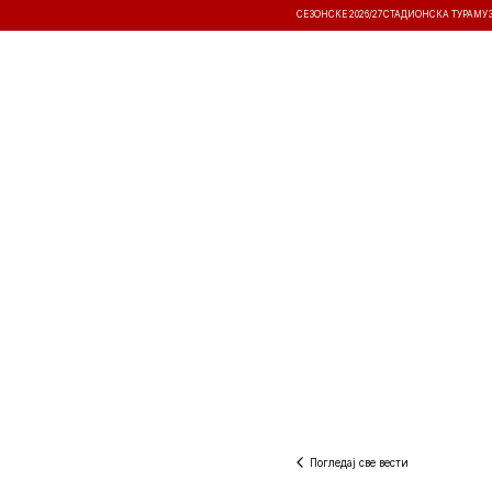
СЕЗОНСКЕ 2026/27
СТАДИОНСКА ТУРА
МУ
ВЕСТИ
ТАКМИЧЕЊА
РЕЗУЛТА
Погледај све вести