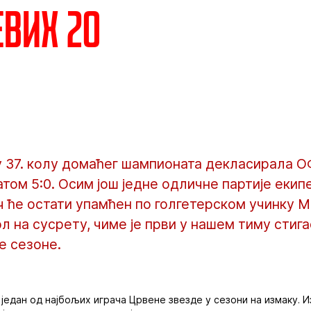
вих 20
у 37. колу домаћег шампионата декласирала О
том 5:0. Осим још једне одличне партије екип
ч ће остати упамћен по голгетерском учинку 
ол на сусрету, чиме је први у нашем тиму стига
е сезоне.
е један од најбољих играча Црвене звезде у сезони на измаку.