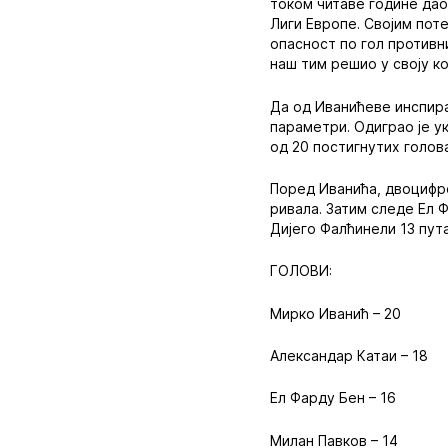
током читаве године дао 
Лиги Европе. Својим пот
опасност по гол противни
наш тим решио у своју ко
Да од Иванићеве инспира
параметри. Одиграо је у
од 20 постигнутих голова 
Поред Иванића, двоцифре
ривала. Затим следе Ел Ф
Дијего Фалћинели 13 пут
ГОЛОВИ:
Мирко Иванић – 20
Александар Катаи – 18
Ел Фарду Бен – 16
Милан Павков – 14