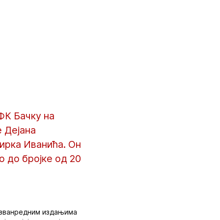
ФК Бачку на
е Дејана
Мирка Иванића. Он
о до бројке од 20
 Изванредним издањима