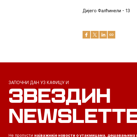
Дијего Фалћинели - 13
ЗАПОЧНИ ДАН УЗ КАФИЦУ И
ЗВЕЗДИН
NEWSLETT
Не пропусти
најважније новости о утакмицама, дешавањима 