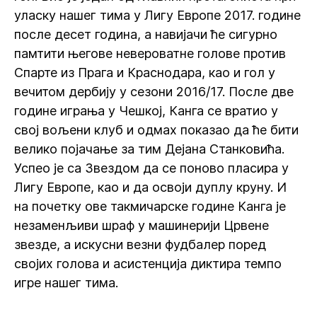
уласку нашег тима у Лигу Европе 2017. године
после десет година, а навијачи ће сигурно
памтити његове невероватне голове против
Спарте из Прага и Краснодара, као и гол у
вечитом дербију у сезони 2016/17. После две
године играња у Чешкој, Канга се вратио у
свој вољени клуб и одмах показао да ће бити
велико појачање за тим Дејана Станковића.
Успео је са Звездом да се поново пласира у
Лигу Европе, као и да освоји дуплу круну. И
на почетку ове такмичарске године Канга је
незаменљиви шраф у машинерији Црвене
звезде, а искусни везни фудбалер поред
својих голова и асистенција диктира темпо
игре нашег тима.