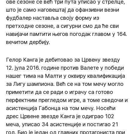
ове сезоне се већ три пута уписао у стрелце,
што је само наговештај да офанзивни везни
фудбалер наставља своју форму из
претходне сезоне, а сигурни смо да ће сви
навијачи памтити његов погодак главом у 164.
вечитом дербију.
Гелор Канга је дебитовао за Црвену звезду
12. јула 2016. године против Валете у победи
нашег тима на Малти у оквиру квалификација
за Лигу шампиона. Већ се на том мечу могло
приметити да се ради о играчу са готово
перфектним прегледом игре, а томе сведочи и
асистенција Габонца на том мечу. Носећи
дрес Црвене звезде Канга је одиграо 102
меча, уписао 34 асистенције и постигао 21
гол. Био је један од главних протагониста при