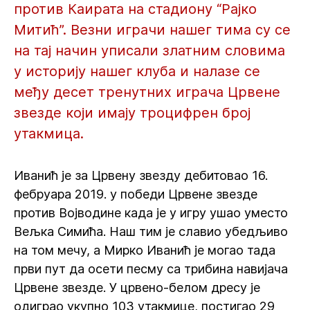
против Каирата на стадиону “Рајко
Митић”. Везни играчи нашег тима су се
на тај начин уписали златним словима
у историју нашег клуба и налазе се
међу десет тренутних играча Црвене
звезде који имају троцифрен број
утакмица.
Иванић је за Црвену звезду дебитовао 16.
фебруара 2019. у победи Црвене звезде
против Војводине када је у игру ушао уместо
Вељка Симића. Наш тим је славио убедљиво
на том мечу, а Мирко Иванић је могао тада
први пут да осети песму са трибина навијача
Црвене звезде. У црвено-белом дресу је
одиграо укупно 103 утакмице, постигао 29