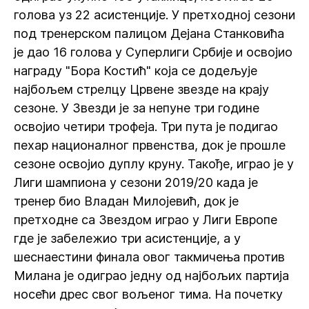
голова уз 22 асистенције. У претходној сезони
под тренерском палицом Дејана Станковића
је дао 16 голова у Суперлиги Србије и освојио
награду "Бора Костић" која се додељује
најбољем стрелцу Црвене звезде на крају
сезоне. У Звезди је за непуне три године
освојио четири трофеја. Три пута је подигао
пехар националног првенства, док је прошле
сезоне освојио дуплу круну. Такође, играо је у
Лиги шампиона у сезони 2019/20 када је
тренер био Владан Милојевић, док је
претходне са Звездом играо у Лиги Европе
где је забележио три асистенције, а у
шеснаестини финала овог такмичења против
Милана је одиграо једну од најбољих партија
носећи дрес свог вољеног тима. На почетку