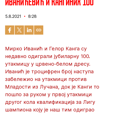
Иванићевић и Кангиних 100
5.8.2021
8:28
Мирко Иванић и Гелор Канга су
недавно одиграли јубиларну 100.
утакмицу у црвено-белом дресу.
Иванић је троцифрен број наступа
забележио на утакмици против
Младости из Лучана, док је Канги то
пошло за руком у првој утакмици
другог кола квалификација за Лигу
шампиона коју је наш тим одиграо