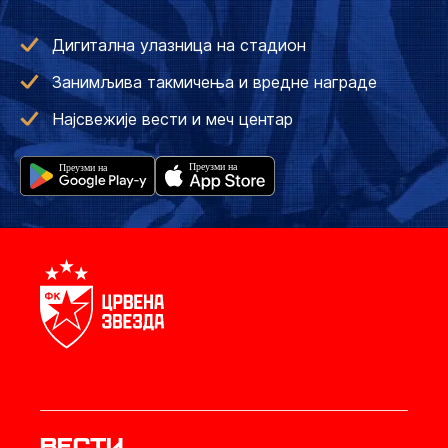
Дигитална улазница на стадион
Занимљива такмичења и вредне награде
Најсвежије вести и меч центар
Вести