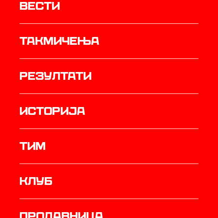
Вести
Такмичења
резултати
историја
ТИМ
Клуб
продавница