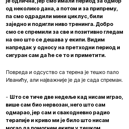
је одлична, јер смо имали период за одмор
од неколико дана, а потом и за припрему,
па смо одрадили мини циклус, били
заједно и подигли ниво тренинга. Добро
смо се спремили за све и позитивно гледам
на оно што се дешава у екипи. Видим
напредак у односу на претходни период и
сигуран сам да ће се то и приметити.
Повреда и одсуство са терена је тешко пало
Иванићу, али најважније је да је сада спреман.
-
Што се тиче две недеље кад нисам играо,
више сам био нервозан, него што сам
одмарао, јер сам и свакодневно радио
терапије и криво ми је било што нисам
могао да помогнем екипи у тешком