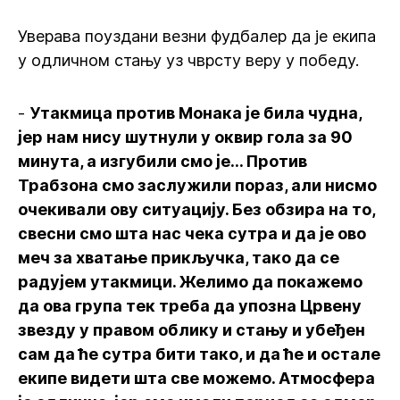
Уверава поуздани везни фудбалер да је екипа
у одличном стању уз чврсту веру у победу.
-
Утакмица против Монака је била чудна,
јер нам нису шутнули у оквир гола за 90
минута, а изгубили смо је... Против
Трабзона смо заслужили пораз, али нисмо
очекивали ову ситуацију. Без обзира на то,
свесни смо шта нас чека сутра и да је ово
меч за хватање прикључка, тако да се
радујем утакмици. Желимо да покажемо
да ова група тек треба да упозна Црвену
звезду у правом облику и стању и убеђен
сам да ће сутра бити тако, и да ће и остале
екипе видети шта све можемо. Атмосфера