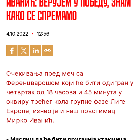
Иванић: Верујем у победу, знам
како се спремамо
4.10.2022
12:56
Очекивања пред меч са
Ференцварошом који ће бити одигран у
четвртак од 18 часова и 45 минута у
оквиру трећег кола групне фазе Лиге
Европе, изнео је и наш првотимац
Мирко Иванић.
-
Мислим да ће бити другачија утакмица