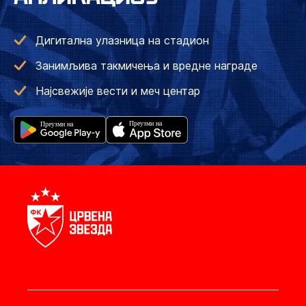
Дигитална улазница на стадион
Занимљива такмичења и вредне награде
Најсвежије вести и меч центар