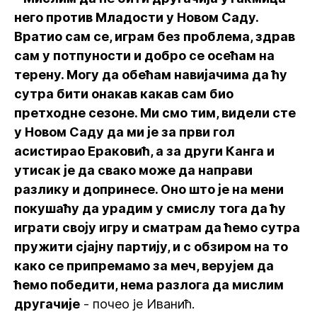
него против Младости у Новом Саду.
Вратио сам се, играм без проблема, здрав
сам у потпуности и добро се осећам на
терену. Могу да обећам навијачима да ћу
сутра бити онакав какав сам био
претходне сезоне. Ми смо тим, видели сте
у Новом Саду да ми је за први гол
асистирао Ераковић, а за други Канга и
утисак је да свако може да направи
разлику и допринесе. Оно што је на мени
покушаћу да урадим у смислу тога да ћу
играти своју игру и сматрам да ћемо сутра
пружити сјајну партију, и с обзиром на то
како се припремамо за меч, верујем да
ћемо победити, нема разлога да мислим
другачије
- почео је Иванић.