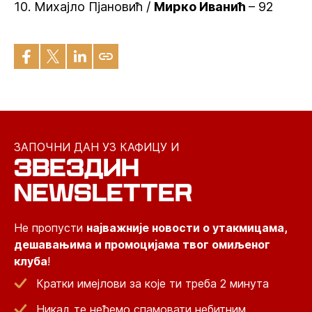
10. Михајло Пјановић /
Мирко Иванић
– 92
ЗАПОЧНИ ДАН УЗ КАФИЦУ И
ЗВЕЗДИН
NEWSLETTER
Не пропусти
најважније новости о утакмицама,
дешавањима и промоцијама твог омиљеног
клуба
!
Кратки имејлови за које ти треба 2 минута
Никад те нећемо спамовати небитним