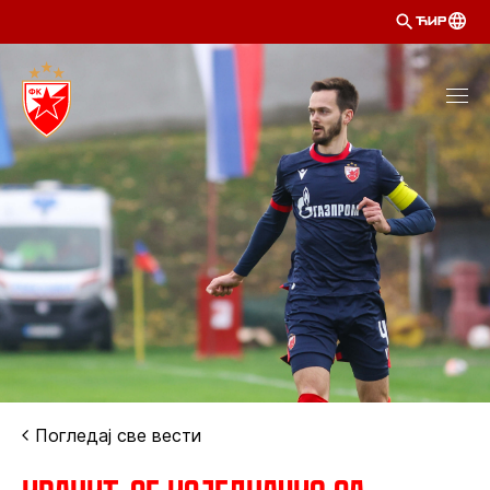
ЋИР
Погледај све вести