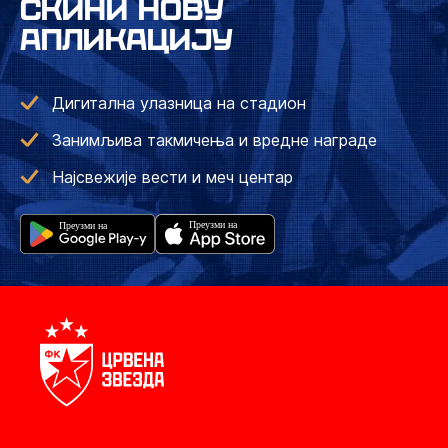
СКИНИ НОВУ
АПЛИКАЦИЈУ
Дигитална улазница на стадион
Занимљива такмичења и вредне награде
Најсвежије вести и меч центар