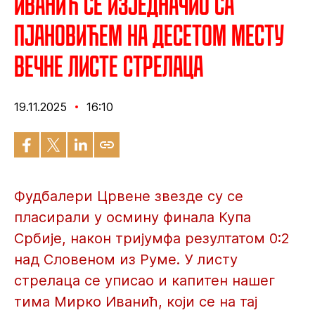
Иванић се изједначио са
Пјановићем на десетом месту
вечне листе стрелаца
19.11.2025
16:10
Фудбалери Црвене звезде су се
пласирали у осмину финала Купа
Србије, након тријумфа резултатом 0:2
над Словеном из Руме. У листу
стрелаца се уписао и капитен нашег
тима Мирко Иванић, који се на тај