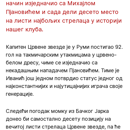
начин изједначио са Михајлом
Пјановићем и сада дели десето место
на листи најбољих стрелаца у историји
нашег клуба.
Капитен Црвене звезде је у Руми постигао 92.
гол на такмичарским утакмицама у црвено-
белом дресу, чиме се изједначио са
некадашњим нападачем Пјановићем. Тиме је
Иванић још једном потврдио статус једног од
најконстантнијих и најутицајнијих играча своје
генерације.
Следећи погодак момку из Бачког Јарка
донео би самостално десету позицију на
вечитој листи стрелаца Црвене звезде, па ће