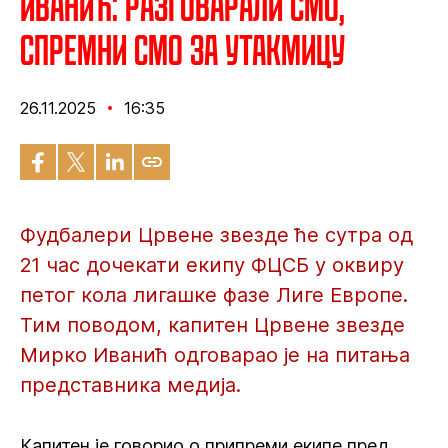
Иванић: Разговарали смо,
спремни смо за утакмицу
26.11.2025
16:35
Фудбалери Црвене звезде ће сутра од
21 час дочекати екипу ФЦСБ у оквиру
петог кола лигашке фазе Лиге Европе.
Тим поводом, капитен Црвене звезде
Мирко Иванић одговарао је на питања
представника медија.
Капитен је говорио о припреми екипе пред