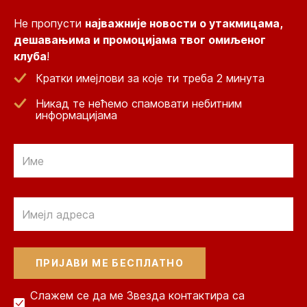
Не пропусти
најважније новости о утакмицама,
дешавањима и промоцијама твог омиљеног
клуба
!
Кратки имејлови за које ти треба 2 минута
Никад те нећемо спамовати небитним
информацијама
Email
Email
Слажем се да ме Звезда контактира са