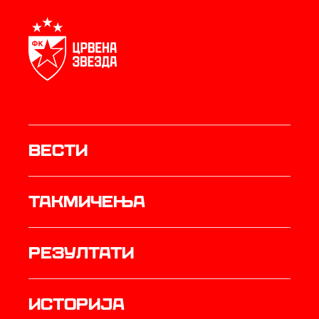
Вести
Такмичења
резултати
историја