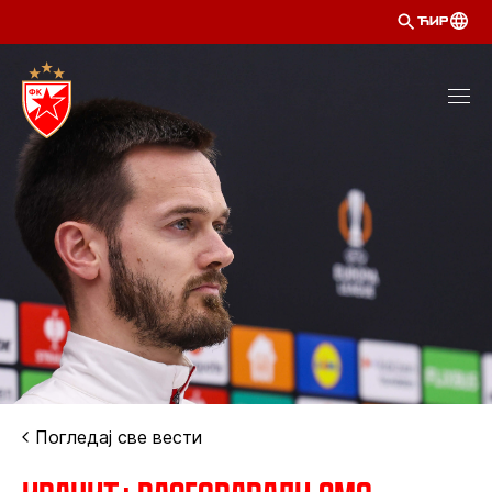
ЋИР
Погледај све вести