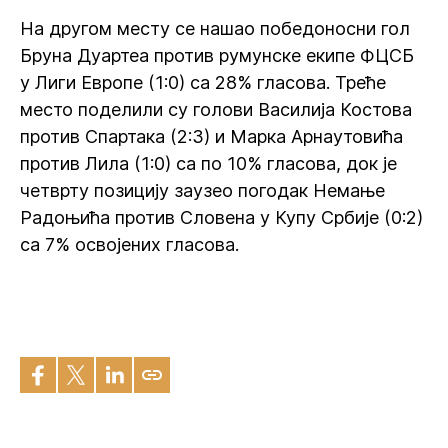
На другом месту се нашао победоносни гол
Бруна Дуартеа против румунске екипе ФЦСБ
у Лиги Европе (1:0) са 28% гласова. Треће
место поделили су голови Василија Костова
против Спартака (2:3) и Марка Арнаутовића
против Лила (1:0) са по 10% гласова, док је
четврту позицију заузео погодак Немање
Радоњића против Словена у Купу Србије (0:2)
са 7% освојених гласова.