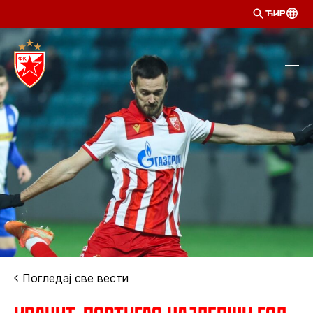
ЋИР
Погледај све вести