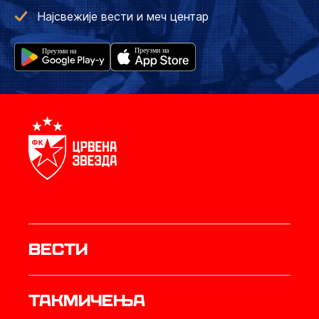
Најсвежије вести и меч центар
Вести
Такмичења