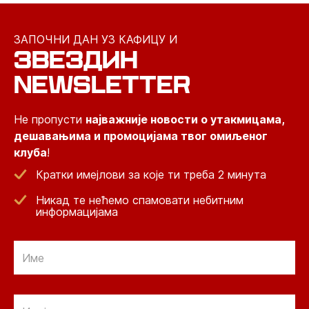
ЗАПОЧНИ ДАН УЗ КАФИЦУ И
ЗВЕЗДИН
NEWSLETTER
Не пропусти
најважније новости о утакмицама,
дешавањима и промоцијама твог омиљеног
клуба
!
Кратки имејлови за које ти треба 2 минута
Никад те нећемо спамовати небитним
информацијама
Email
Email