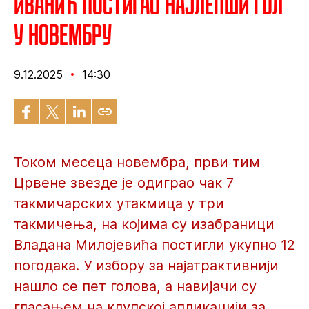
Иванић постигао најлепши гол
у новембру
9.12.2025
14:30
Током месеца новембра, први тим
Црвене звезде је одиграо чак 7
такмичарских утакмица у три
такмичења, на којима су изабраници
Владана Милојевића постигли укупно 12
погодака. У избору за најатрактивнији
нашло се пет голова, а навијачи су
гласањем на клупској апликацији за