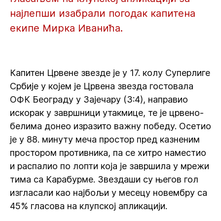
најлепши изабрали погодак капитена
екипе Мирка Иванића.
Капитен Црвене звезде је у 17. колу Суперлиге
Србије у којем је Црвена звезда гостовала
ОФК Београду у Зајечару (3:4), направио
искорак у завршници утакмице, те је црвено-
белима донео изразито важну победу. Осетио
је у 88. минуту меча простор пред казненим
простором противника, па се хитро наместио
и распалио по лопти која је завршила у мрежи
тима са Карабурме. Звездаши су његов гол
изгласали као најбољи у месецу новембру са
45% гласова на клупској апликацији.