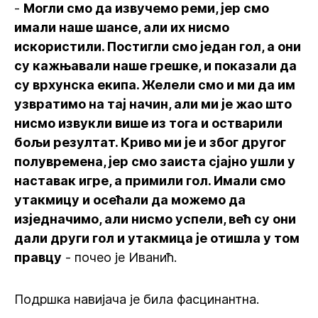
-
Могли смо да извучемо реми, јер смо
имали наше шансе, али их нисмо
искористили. Постигли смо један гол, а они
су кажњавали наше грешке, и показали да
су врхунска екипа. Желели смо и ми да им
узвратимо на тај начин, али ми је жао што
нисмо извукли више из тога и остварили
бољи резултат. Криво ми је и због другог
полувремена, јер смо заиста сјајно ушли у
наставак игре, а примили гол. Имали смо
утакмицу и осећали да можемо да
изједначимо, али нисмо успели, већ су они
дали други гол и утакмица је отишла у том
правцу
- почео је Иванић.
Подршка навијача је била фасцинантна.