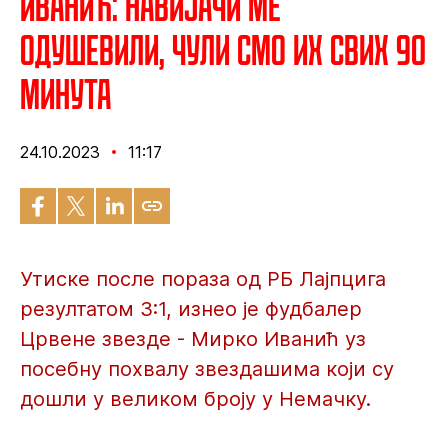
Иванић: Навијачи ме
одушевили, чули смо их свих 90
минута
24.10.2023
11:17
Утиске после пораза од РБ Лајпцига
резултатом 3:1, изнео је фудбалер
Црвене звезде - Мирко Иванић уз
посебну похвалу звездашима који су
дошли у великом броју у Немачку.