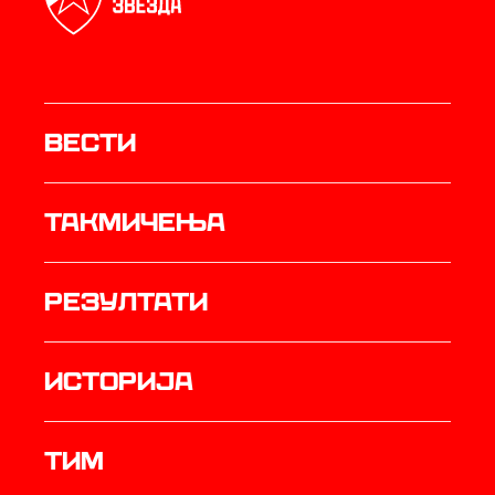
Вести
Такмичења
резултати
историја
ТИМ