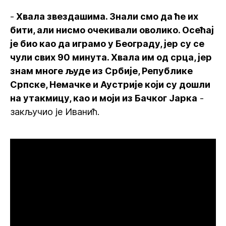
-
Хвала звездашима. Знали смо да ће их
бити, али нисмо очекивали оволико. Осећај
је био као да играмо у Београду, јер су се
чули свих 90 минута. Хвала им од срца, јер
знам многе људе из Србије, Републике
Српске, Немачке и Аустрије који су дошли
на утакмицу, као и моји из Бачког Јарка
-
закључио је Иванић.