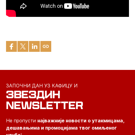
ЗАПОЧНИ ДАН УЗ КАФИЦУ И
ЗВЕЗДИН
NEWSLETTER
Не пропусти
најважније новости о утакмицама,
дешавањима и промоцијама твог омиљеног