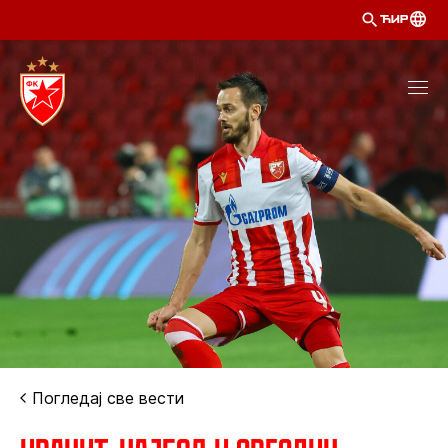
ЋИР
Погледај све вести