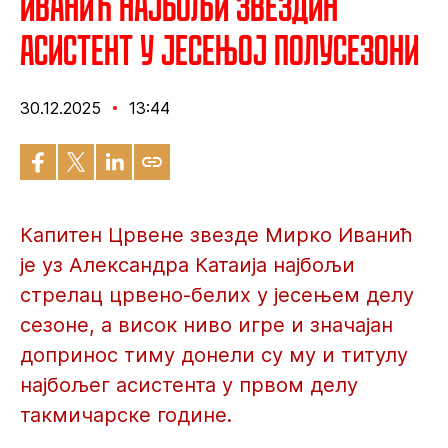
Иванић најбољи Звездин
асистент у јесењој полусезони
30.12.2025
13:44
Капитен Црвене звезде Мирко Иванић
је уз Александра Катаија најбољи
стрелац црвено-белих у јесењем делу
сезоне, а висок ниво игре и значајан
допринос тиму донели су му и титулу
најбољег асистента у првом делу
такмичарске године.