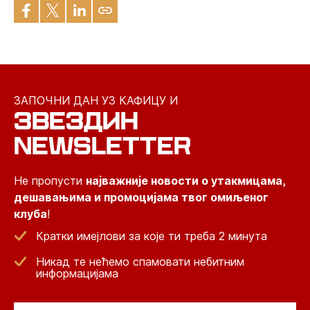
ЗАПОЧНИ ДАН УЗ КАФИЦУ И
ЗВЕЗДИН
NEWSLETTER
Не пропусти
најважније новости о утакмицама,
дешавањима и промоцијама твог омиљеног
клуба
!
Кратки имејлови за које ти треба 2 минута
Никад те нећемо спамовати небитним
информацијама
Email