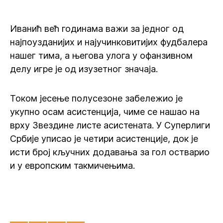
Иванић већ годинама важи за једног од
најпоузданијих и најучинковитијих фудбалера
нашег тима, а његова улога у офанзивном
делу игре је од изузетног значаја.
Током јесење полусезоне забележио је
укупно осам асистенција, чиме се нашао на
врху Звездине листе асистената. У Суперлиги
Србије уписао је четири асистенције, док је
исти број кључних додавања за гол остварио
и у европским такмичењима.