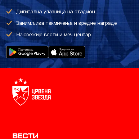
Дигитална улазница на стадион
Занимљива такмичења и вредне награде
Најсвежије вести и меч центар
Вести