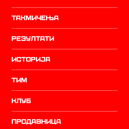
Такмичења
резултати
историја
ТИМ
Клуб
продавница