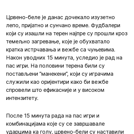
Црвено-беле је данас дочекало изузетно
лепо, пријатно и сунчано време. Фудбалери
који су изашли на терен најпре су прошли кроз
темељно загревање, које је обухватало
кратка истрчавања и вежбе са чуњевима.
Након уводних 15 минута, уследио је рад на
пас игри. На половини терена били су
постављени ”манекени”, који су играчима
служили као оријентири како би вежбе
спровели што ефикасније и у високом
интензитету.
После 15 минута рада на пас игри и
комбинацијама које су се завршавале
ударцима ка голу, црвено-бели су наставили