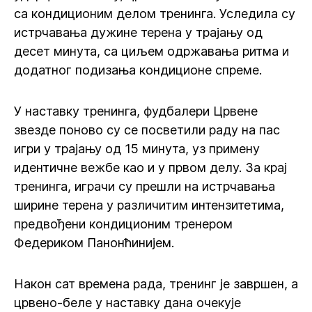
са кондиционим делом тренинга. Уследила су
истрчавања дужине терена у трајању од
десет минута, са циљем одржавања ритма и
додатног подизања кондиционе спреме.
У наставку тренинга, фудбалери Црвене
звезде поново су се посветили раду на пас
игри у трајању од 15 минута, уз примену
идентичне вежбе као и у првом делу. За крај
тренинга, играчи су прешли на истрчавања
ширине терена у различитим интензитетима,
предвођени кондиционим тренером
Федериком Панонћинијем.
Након сат времена рада, тренинг је завршен, а
црвено-беле у наставку дана очекује