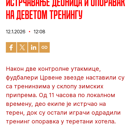
Истрчавање деоница и опоравак
на деветом тренингу
12.1.2026
12:08
Након две контролне утакмице,
фудбалери Црвене звезде наставили су
са тренинзима у склопу зимских
припрема. Од 11 часова по локалном
времену, део екипе је истрчао на
терен, док су остали играчи одрадили
тренинг опоравка у теретани хотела.