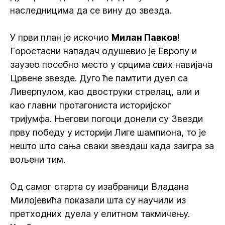
наследницима да се вину до звезда.
У први план је искочио
Милан Павков
!
Горостасни нападач одушевио је Европу и
заузео посебно место у срцима свих навијача
Црвене звезде. Дуго ће памтити дуел са
Ливерпулом, као двоструки стрелац, али и
као главни протагониста историјског
тријумфа. Његови погоци донели су Звезди
прву победу у историји Лиге шампиона, то је
нешто што сања сваки звездаш када заигра за
вољени тим.
Од самог старта су изабраници Владана
Милојевића показали шта су научили из
претходних дуела у елитном такмичењу.