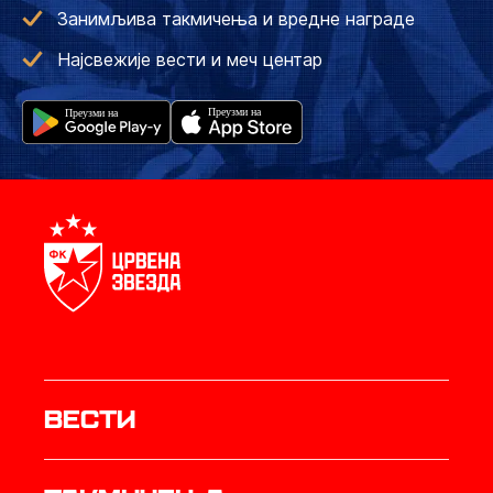
Занимљива такмичења и вредне награде
Најсвежије вести и меч центар
Вести