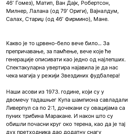
46' Гомез), Матип, Ван Дајк, Робертсон,
Милнер, Лалана (од 79' Ориги), Вајналдум,
Салах, Стариџ (од 46' Фирмино), Мане.
Какво је то црвено-бело вече било... За
препричавање, за памћење, вече које ће
генерације описивати као једно од најлепших.
Спектакуларна увертира најавила је да нас
чека магија у режији Звездиних фудбалера!
Наши асови из 1973. године, који су у
двомечу тадашњег Купа шампиона савладали
Ливерпул са по 2:1, дочекани су овацијама са
пуних трибина Маракане. И након што су
обишли почасни круг око терена, као да је тај
дух претходника дао додатну снагу