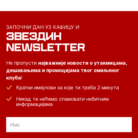
ЗАПОЧНИ ДАН УЗ КАФИЦУ И
ЗВЕЗДИН
NEWSLETTER
Не пропусти
најважније новости о утакмицама,
дешавањима и промоцијама твог омиљеног
клуба
!
Кратки имејлови за које ти треба 2 минута
Никад те нећемо спамовати небитним
информацијама
Email