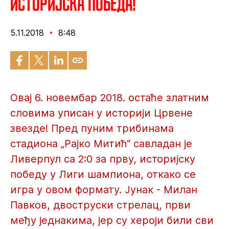
Историјска победа!
5.11.2018
8:48
Овај 6. новембар 2018. остаће златним
словима уписан у историји Црвене
звезде! Пред пуним трибинама
стадиона „Рајко Митић“ савладан је
Ливерпул са 2:0 за прву, историјску
победу у Лиги шампиона, откако се
игра у овом формату. Јунак - Милан
Павков, двоструски стрелац, први
међу једнакима, јер су хероји били сви