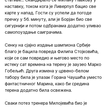
наставку, током кога је Ливерпул бацио све
карте у напад. Гости су успели да погоде
пречку у 56. минуту, али је Борјан био све
сигурнији и потом одбранама додатно уливао
самопоуздање саиграчима.
Сенку на сјајно издање шампиона Србије
благо је бацила повреда Филипа Стојковића,
који се сам повредио и његово место по
истеку сат времена на терену је заузео Марко
Гобељић. Друга измена у црвено-белом
табору била је улазак Горана Чаушића уместо
фантастничног Марина, како би средина
терена додатно била освежена.
Сваки потез тренера Милојевића био је