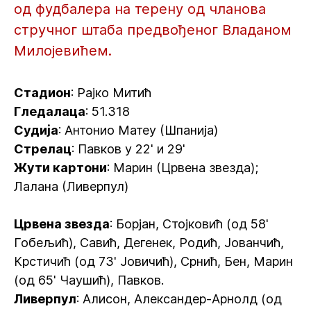
од фудбалера на терену од чланова
стручног штаба предвођеног Владаном
Милојевићем.
Стадион
: Рајко Митић
Гледалаца
: 51.318
Судија
: Антонио Матеу (Шпанија)
Стрелац
: Павков у 22' и 29'
Жути картони
: Марин (Црвена звезда);
Лалана (Ливерпул)
Црвена звезда
: Борјан, Стојковић (од 58'
Гобељић), Савић, Дегенек, Родић, Јованчић,
Крстичић (од 73' Јовичић), Срнић, Бен, Марин
(од 65' Чаушић), Павков.
Ливерпул
: Алисон, Александер-Арнолд (од