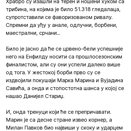
Храбро су изашли на терен и ношени хуком са
трибина, на којима је било 51.318 гледалаца,
супротставили се фаворизованом ривалу.
Спремни да уђу у анале, одлучни, борбени,
маестрални, срчани...
Било је јасно да ће се црвено-бели успешније
него на Енфилду носити са прошлосезонским
финалистом, али су они успели далеко више
од тога. У жестокој борби прво су се
издвојили покушаји Марка Марина и Вујадина
Савића, а онда и стопостотна шанса у којој се
нашао Данијел Стариџ.
И, онда тренуци који ће се препричавати.
Марин је са десне стране извео корнер, а
Милан Павков био највиши у скоку и ударцем