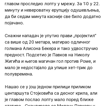
главом проследио лопту у мрежу. За 1:0 у 22.
минуту и невероватну ерупцију одушевљења,
да би седам минута касније све било додатно
појачано.
Снажни нападач је упутио прави „пројектил“
са више од 20 метара, матирао одличног
голмана Алисона Бекера и тако удвостручио
предност. Подсетио је Павков на Николу
Жигића и његов магичан гол против Роме, и
мало је недостајало да упише хет-трик до
полувремена.
Нашао се у још једном прилици приликом
центаршута Стојковића са десног крила, али
је главом послао лопту мало поред ближе
стативе... Скандирало се Милану Павкову у