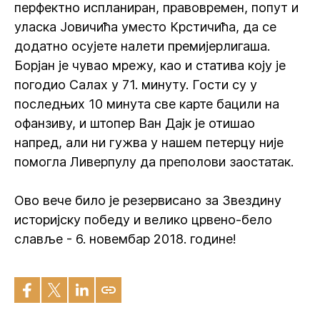
перфектно испланиран, правовремен, попут и
уласка Јовичића уместо Крстичића, да се
додатно осујете налети премијерлигаша.
Борјан је чувао мрежу, као и статива коју је
погодио Салах у 71. минуту. Гости су у
последњих 10 минута све карте бацили на
офанзиву, и штопер Ван Дајк је отишао
напред, али ни гужва у нашем петерцу није
помогла Ливерпулу да преполови заостатак.
Ово вече било је резервисано за Звездину
историјску победу и велико црвено-бело
славље - 6. новембар 2018. године!