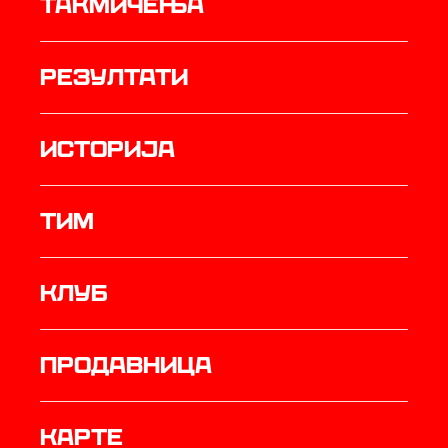
Такмичења
резултати
историја
ТИМ
Клуб
продавница
Карте