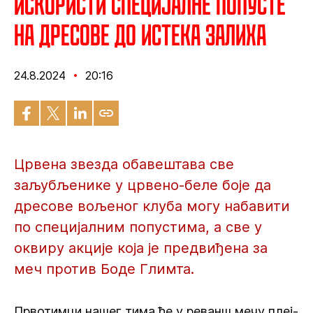
Искористи специјалне попусте
на дресове до истека залиха
24.8.2024
20:16
Црвена звезда обавештава све
заљубљенике у црвено-беле боје да
дресове вољеног клуба могу набавити
по специјалним попустима, а све у
оквиру акције која је предвиђена за
меч против Боде Глимта.
Првотимци нашег тима ће у реванш мечу плеј-