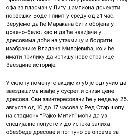
офа за пласман у Лигу шампиона дочекати
норвешки Боде Глимт у среду од 21 час.
Верујемо да ће Маракана бити обојена у
црвено-бело, као и да ће навијачи у
дресовима доћи на утакмицу и бодрити
изабранике Владана Милојевића, који ће
имати прилику да испишу нове странице
Звездине историје.
У склопу поменуте акције клуб је одлучио да
звездашима изађе у сусрет и снизи цене
дресова. Сви заинтересовани ће у недељу 25.
августа од 10 до 17 часова у Ред Стар шопу
на стадиону “Рајко Митић” моћи да уз
специјалне попусте и до истека залиха
обезбеде дресове и потпуно се опреме за