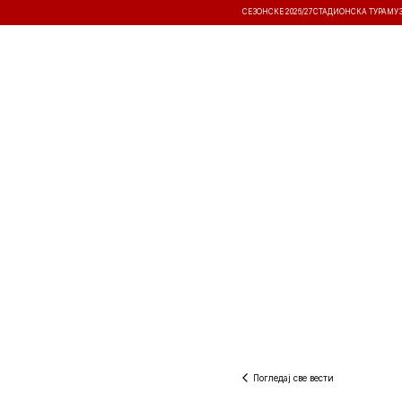
СЕЗОНСКЕ 2026/27
СТАДИОНСКА ТУРА
МУ
ВЕСТИ
ТАКМИЧЕЊА
РЕЗУЛТА
Погледај све вести