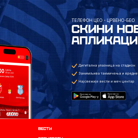
ТЕЛЕФОН ЦЕО - ЦРВЕНО-БЕО
СКИНИ НО
АПЛИКАЦИ
Дигитална улазница на стадион
Занимљива такмичења и вредне
Најсвежије вести и меч центар
Вести