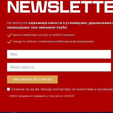
NEWSLETT
Не пропусти
најважније новости о утакмицама, дешавањима 
промоцијама твог омиљеног клуба
!
Кратки имејлови за које ти треба 2 минута
Никад те нећемо спамовати небитним информацијама
Email
Email
Слажем се да ме Звезда контактира са новостима и промоциј
⭐ 38502 звездаша се пријавило у току сезоне 2025/26