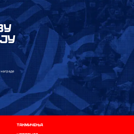
ВУ
ЈУ
 награде
Такмичења