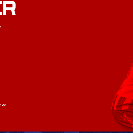
ER
и
ама