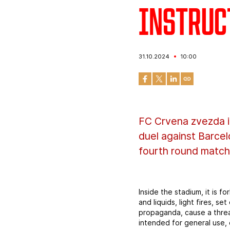
Instruc
31.10.2024
10:00
FC Crvena zvezda in
duel against Barce
fourth round match, 
Inside the stadium, it is f
and liquids, light fires, s
propaganda, cause a threat 
intended for general use, 