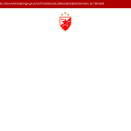
ЗЕЈ
ЧЛАНАРИНА
ФОНДАЦИЈА
ПАРТНЕРИ
КАРИЈЕРА
КАМПОВИ
КЛИНИКА ЗА ТРЕНЕРЕ
ТИ
ИСТОРИЈА
Т