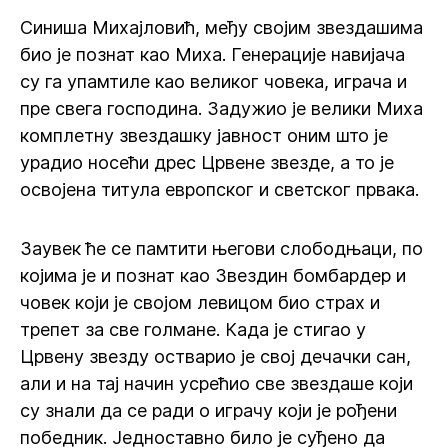
Синиша Михајловић, међу својим звездашима
био је познат као Миха. Генерације навијача
су га упамтиле као великог човека, играча и
пре свега господина. Задужио је велики Миха
комплетну звездашку јавност оним што је
урадио носећи дрес Црвене звезде, а то је
освојена титула европског и светског првака.
Заувек ће се памтити његови слободњаци, по
којима је и познат као Звездин бомбардер и
човек који је својом левицом био страх и
трепет за све голмане. Када је стигао у
Црвену звезду остварио је свој дечачки сан,
али и на тај начин усрећио све звездаше који
су знали да се ради о играчу који је рођени
победник. Једноставно било је суђено да