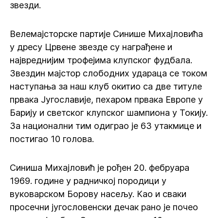
звезди.
Велемајсторске партије Синише Михајловића
у дресу Црвене звезде су награђене и
највреднијим трофејима клупског фудбала.
Звездин мајстор слободних удараца се током
наступања за наш клуб окитио са две титуле
првака Југославије, пехаром првака Европе у
Барију и светског клупског шампиона у Токију.
За национални тим одиграо је 63 утакмице и
постигао 10 голова.
Синиша Михајловић је рођен 20. фебруара
1969. године у радничкој породици у
вуковарском Борову насељу. Као и сваки
просечни југословенски дечак рано је почео