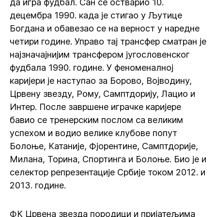
да игра фудбал. Сан се остварио 10.
децембра 1990. када је стигао у Љутице
Богдана и обавезао се на верност у наредне
четири године. Управо тај трансфер сматран је
најзначајнијим трансфером југословенског
фудбала 1990. године. У феноменалној
каријери је наступао за Борово, Војводину,
Црвену звезду, Рому, Самптдорију, Лацио и
Интер. После завршене играчке каријере
бавио се тренерским послом са великим
успехом и водио велике клубове попут
Болоње, Катаније, Фјорентине, Самптдорије,
Милана, Торина, Спортинга и Болоње. Био је и
селектор репрезентације Србије током 2012. и
2013. године.
ФК Црвена звезда породици и пријатељима