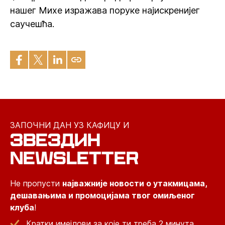
нашег Михе изражава поруке најискренијег
саучешћа.
ЗАПОЧНИ ДАН УЗ КАФИЦУ И
ЗВЕЗДИН
NEWSLETTER
Не пропусти
најважније новости о утакмицама,
дешавањима и промоцијама твог омиљеног
клуба
!
Кратки имејлови за које ти треба 2 минута