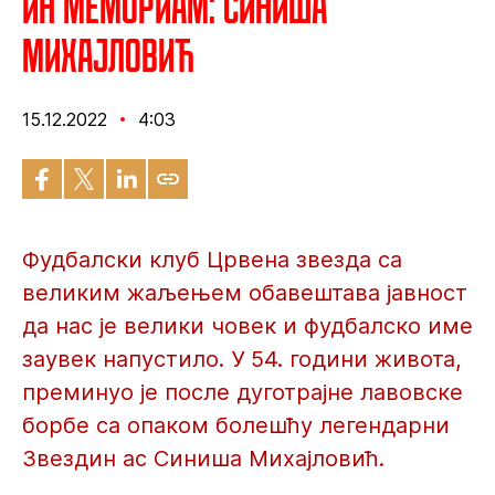
ИН МЕМОРИАМ: Синиша
Михајловић
15.12.2022
4:03
Фудбалски клуб Црвена звезда са
великим жаљењем обавештава јавност
да нас је велики човек и фудбалско име
заувек напустило. У 54. години живота,
преминуо је после дуготрајне лавовске
борбе са опаком болешћу легендарни
Звездин ас Синиша Михајловић.