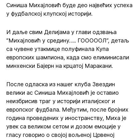
Синиша Михајловић буде део највећих успеха
у фудбалској клупској историји.
И даље свим Делијама у глави одзвања
“Михајловић у средину….. ГОООООЛ”, детаљ
са чувене утакмице полуфинала Купа
европских шампиона, када смо елиминисали
минхенски Бајерн на крцатој Маракани.
После одласка из нашег клуба Звездин
велики ас Синиша Михајловић је оставио
неизбрисив траг у историји италијског и
европског фудбала. Међутим, после бројних
година проведених у иностранству, Миха је
увек са великом сетом и дозом емоције у
гласу говорио о својој вољеној Црвеној