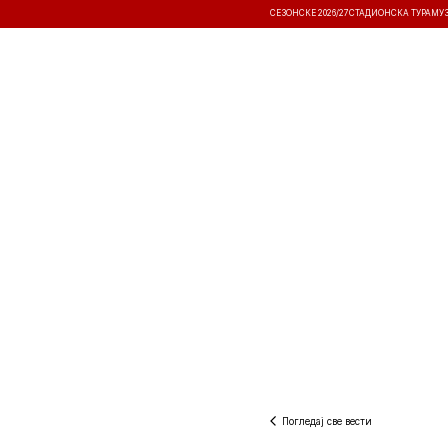
СЕЗОНСКЕ 2026/27
СТАДИОНСКА ТУРА
МУ
ВЕСТИ
ТАКМИЧЕЊА
РЕЗУЛТА
Погледај све вести