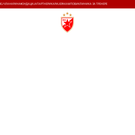
ЗЕЈ
ЧЛАНАРИНА
ФОНДАЦИЈА
ПАРТНЕРИ
КАРИЈЕРА
КАМПОВИ
КЛИНИКА ЗА ТРЕНЕРЕ
ТИ
ИСТОРИЈА
Т