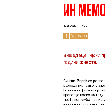
ИН МЕМО
22.2.2022
3:00
Вишедеценијски пр
години живота.
Синиша Ћирић се родио у
разреда гимназије је за
Економски факултет је п
провео је преко 60 годи
трофејног клуба, као и 
најважније споредне ств