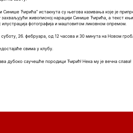
и Синише Ћирића” истакнута су његова казивања које је прип
ху захваљујући живописној нарацији Синише Ћирића, а текст књи
х илустрација фотографија и маштовитом ликовном опремом.
 суботу, 26. фебруара, од 12 часова и 30 минута на Новом гро
едостајаће свима у клубу.
ва дубоко саучешће породици Ћирић! Нека му је вечна слава!