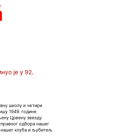
ћ
уо је у 92.
овну школу и четири
ишу 1949. године.
ољену Црвену звезду
 управног одбора нашег
а нашег клуба и љубитељ