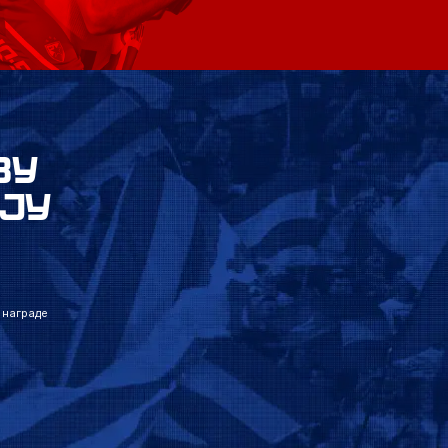
ВУ
ЈУ
 награде