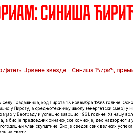
РИАМ: Синиша Ћири
ијатељ Црвене звезде - Синиша Ћирић, премин
 селу Градашница, код Пирота 17. новембра 1930. године. Осн
вршио у Пироту, а средњотехничку школу (енергетски смер) у Н
охађао у Београду и успешно завршио 1961. године. Уз нашу в
на, а био је председник финансијске комисије, део надзорног и
дугогодишњи члан скупштине. Био је сведок свих великих успех
ари на свету.