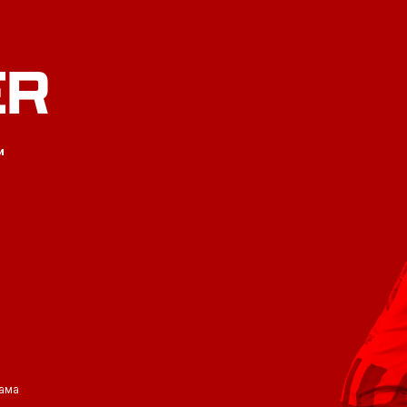
ER
и
ама