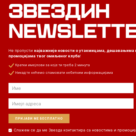
ЗВЕЗДИН
NEWSLETT
Не пропусти
најважније новости о утакмицама, дешавањима 
промоцијама твог омиљеног клуба
!
Кратки имејлови за које ти треба 2 минута
Никад те нећемо спамовати небитним информацијама
Email
Email
Слажем се да ме Звезда контактира са новостима и промоциј