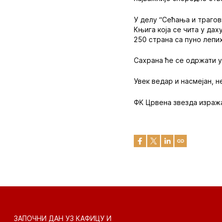
У делу “Сећања и трагов
Књига која се чита у да
250 страна са пуно лепи
Сахрана ће се одржати у
Увек ведар и насмејан, н
ФК Црвена звезда изража
ЗАПОЧНИ ДАН УЗ КАФИЦУ И