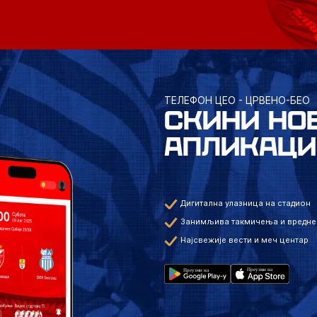
ТЕЛЕФОН ЦЕО - ЦРВЕНО-БЕО
СКИНИ НО
АПЛИКАЦИ
Дигитална улазница на стадион
Занимљива такмичења и вредне
Најсвежије вести и меч центар