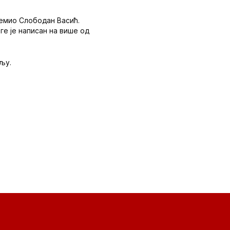
ремио Слободан Васић.
ге је написан на више од
бљу.