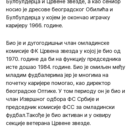
Булбулдерца и Црвене звезде, а као сениор
носио је дресове београдског Обилића и
Булбулдерца у којем је окончао играчку
каријеру 1966. године.
Био је и дугогодишњи члан омладинске
комисије ФК Црвена звезда у којој је био од
1970. године да би на функцију председника
исте дошао 1984. године. Био је омиљен међу
младим фудбалерима јер је многима на
почетку каријере помогао, као директор
београдске Оптике. У том периоду он је био и
члан Извршног одбора ФС Србије и
председник комисије ФСС за омладински
фудбал.Такође је био активан и у оквиру
секције ветерана Црвене звезде.