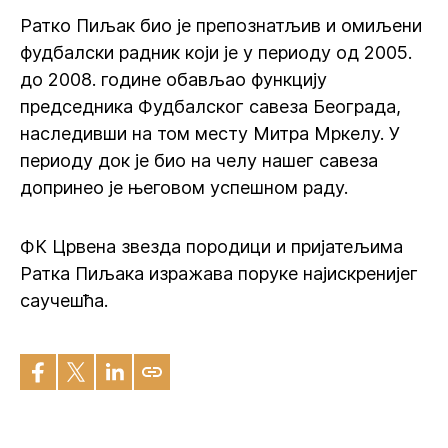
Ратко Пиљак био је препознатљив и омиљени
фудбалски радник који је у периоду од 2005.
до 2008. године обављао функцију
председника Фудбалског савеза Београда,
наследивши на том месту Митра Мркелу. У
периоду док је био на челу нашег савеза
допринео је његовом успешном раду.
ФК Црвена звезда породици и пријатељима
Ратка Пиљака изражава поруке најискренијег
саучешћа.