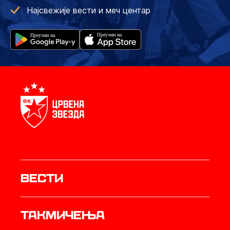
Најсвежије вести и меч центар
Вести
Такмичења