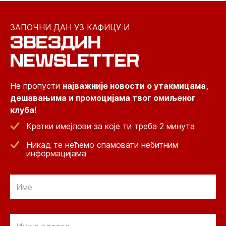
ЗАПОЧНИ ДАН УЗ КАФИЦУ И
ЗВЕЗДИН
NEWSLETTER
Не пропусти
најважније новости о утакмицама,
дешавањима и промоцијама твог омиљеног
клуба
!
Кратки имејлови за које ти треба 2 минута
Никад те нећемо спамовати небитним
информацијама
Email
Email