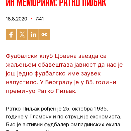
ИН МЕМОРИАМ: Ратко Пиљак
18.8.2020
7:41
Фудбалски клуб Црвена звезда са
жаљењем обавештава јавност да нас је
још једно фудбалско име заувек
напустило. У Београду је у 85. години
преминуо Ратко Пиљак.
Ратко Пиљак рођен је 25. октобра 1935.
године у Гламочу и по струци је економиста.
Био је активни фудбалер омладинских екипа