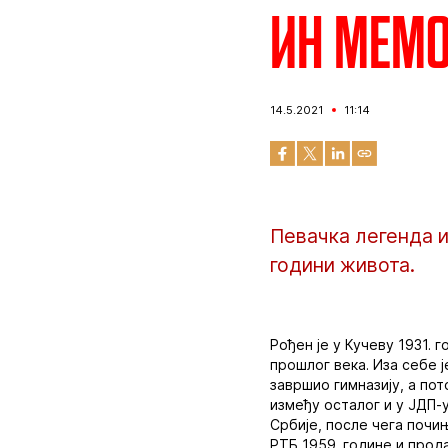
ИН МЕМО
14.5.2021
11:14
Певачка легенда и
години живота.
Рођен је у Кучеву 1931.
прошлог века. Иза себе 
завршио гимназију, а пот
између осталог и у ЈДП-у
Србије, после чега почињ
РТБ 1959. године и прод