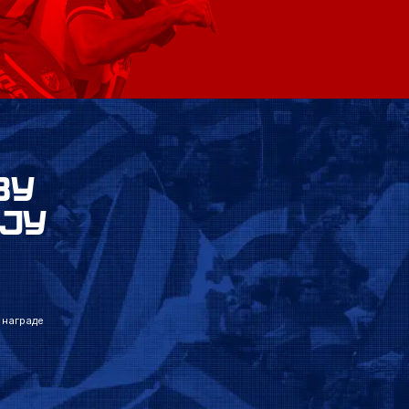
ВУ
ЈУ
 награде