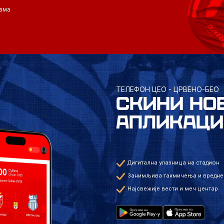
ама
ТЕЛЕФОН ЦЕО - ЦРВЕНО-БЕО
СКИНИ НО
АПЛИКАЦИ
Дигитална улазница на стадион
Занимљива такмичења и вредне
Најсвежије вести и меч центар