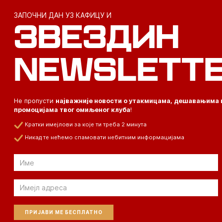
ЗАПОЧНИ ДАН УЗ КАФИЦУ И
ЗВЕЗДИН
NEWSLETT
Не пропусти
најважније новости о утакмицама, дешавањима 
промоцијама твог омиљеног клуба
!
Кратки имејлови за које ти треба 2 минута
Никад те нећемо спамовати небитним информацијама
Email
Email