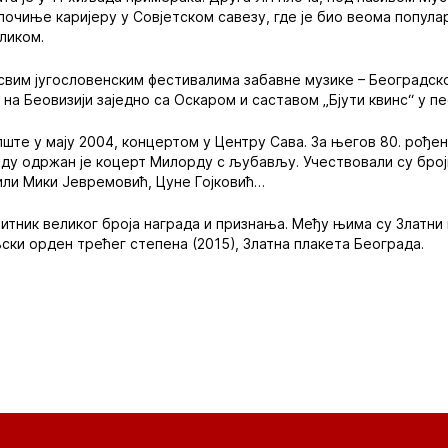
почиње каријеру у Совјетском савезу, где је био веома попула
ликом.
 свим југословенским фестивалима забавне музике – Београдс
 на Беовизији заједно са Оскаром и саставом „Бјути квинс“ у п
ште у мају 2004, концертом у Центру Сава. За његов 80. рођенд
аду одржан је коцерт Милорду с љубављу. Учествовали су бро
били Мики Јевремовић, Цуне Гојковић…
итник великог броја награда и признања. Међу њима су Златн
ски орден трећег степена (2015), Златна плакета Београда.