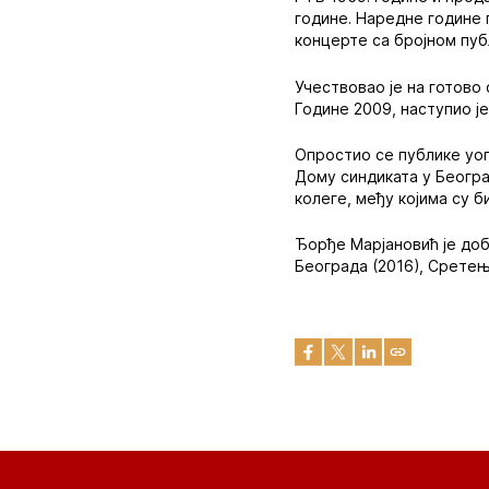
године. Наредне године 
концерте са бројном пуб
Учествовао је на готово
Године 2009, наступио је
Опростио се публике уоп
Дому синдиката у Беогр
колеге, међу којима су 
Ђорђе Марјановић је доб
Београда (2016), Сретењ