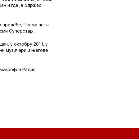
ран и где је одржао
ко пролеће, Песма лета…
есми Суперстар.
ан, у октобру 2011, у
јни музичари и његове
и микрофон Радио