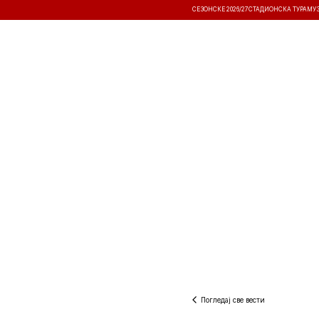
СЕЗОНСКЕ 2026/27
СТАДИОНСКА ТУРА
МУ
ВЕСТИ
ТАКМИЧЕЊА
РЕЗУЛТА
Погледај све вести