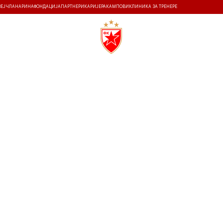
ЗЕЈ
ЧЛАНАРИНА
ФОНДАЦИЈА
ПАРТНЕРИ
КАРИЈЕРА
КАМПОВИ
КЛИНИКА ЗА ТРЕНЕРЕ
ТИ
ИСТОРИЈА
Т