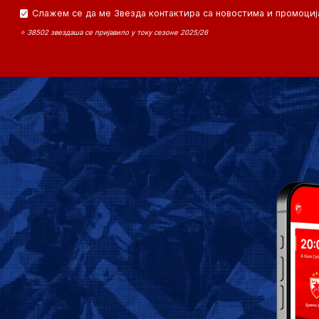
Слажем се да ме Звезда контактира са новостима и промоциј
⭐ 38502 звездаша се пријавило у току сезоне 2025/26