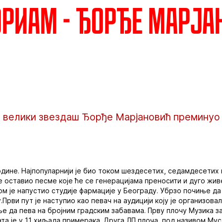
РИАМ - Ђорђе Марја
 велики звездаш Ђорђе Марјановић преминуо ј
 године. Најпопуларнији је био током шездесетих, седамдесетих
је оставио песме које ће се генерацијама преносити и дуго жив
ом је напустио студије фармације у Београду. Убрзо почиње да
.Први пут је наступио као певач на аудицији коју је организо
е да пева на бројним градским забавама. Прву плочу Музика за 
ата је у 11 хиљада примерака. Друга ЛП плоча, под називом Мус