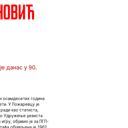
новић
е данас у 90.
 и осамдесетих година
ети. У Пожаревцу је
 ради као статиста,
вало Удружење џезиста
игру, објавио је за ПГП-
тафа објављена је 1962.